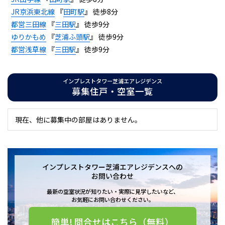
JR京浜東北線
『
田町駅
』 徒歩8分
都営三田線
『
三田駅
』 徒歩9分
ゆりかもめ
『
芝浦ふ頭駅
』 徒歩9分
都営浅草線
『
三田駅
』 徒歩9分
インプレストタワー芝浦エアレジデンス
募集住戸・空室一覧
現在、他に募集中の部屋はありません。
インプレストタワー芝浦エアレジデンスへの
お問い合わせ
最新の空室状況が知りたい・実際に見学したいなど、
お気軽にお問い合わせください。
簡単! 問合せはこちら（無料）