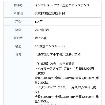
物件名
インプレストタワー芝浦エアレジデンス
所在地
東京都港区芝浦2-6-16
戸数
114戸
築年
2014年2月
総階数
地上25階
構造
RC(鉄筋コンクリート)
備考
【通学エリア小学校】芝浦小学校
【駐車場】27台 ※空要確認
・ハイルーフタイプ（7台）：月額35,000円
（税抜）
全長5,300mm･全幅1,950mm･全高2,050mm･重
量2,300kg
・セダンタイプ（18台）：月額29,000円（税
抜）
全長5,300mm･全幅1,950mm･全高1,550mm･重
量2,300kg