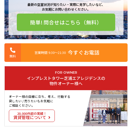
■エレベーター複数基
最新の空室状況が知りたい・実際に見学したいなど、
■各階ゴミ置き場
お気軽にお問い合わせください。
■敷地内ゴミ置き場
簡単! 問合せはこちら（無料）
■内廊下
■免震・耐震・制震
■駐車場
■バイク置き場
今すぐお電話
■駐輪場
営業時間 9:30〜21:30
無料
■ＢＳ・ＣＳ・ＣＡＴＶ
FOR OWNER
インプレストタワー芝浦エアレジデンスの
物件オーナー様へ
インプレストタワー芝浦エアレジデンスは2014年2月築の総戸数114戸
の分譲賃貸タワーマンションです。
オーナー様の目線に立ち、考え、行動する
貸したい / 売りたいもお気軽に
ご相談ください。
港区で長い間営業し、港区とともに成長してきたユウキホームが自信
20,000件超の実績！
をもってご紹介できる物件です。
賃貸管理について
最も近いJR山手線田町駅からは徒歩8分の好立地です。さらにJR京浜