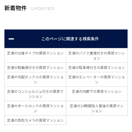
東北線田町駅など全部で5路線が使えて、交通の便が非常に良いです。
新着物件
宅配ボックスがございますので、普段忙しく荷物を受け取れない方に
UPDATED
とってはとても助かります。24時間有人管理のマンションでセキュリ
ティ面も充実。駐車場がありますので、敷地内に自家用車を停められ
ます。敷地内にごみ置き場がありますので、いつでもごみを捨てられ
ます。ケーブルテレビが見られます。
このページに関連する検索条件
芝浦の分譲タイプの賃貸マンション
芝浦のバイク置場付きの賃貸マンシ
ョン
芝浦の駐輪場付きの賃貸マンション
芝浦の駐車場付きの賃貸マンション
芝浦の宅配ボックスの賃貸マンショ
芝浦のエレベーターの賃貸マンショ
ン
ン
芝浦のコンシェルジュ付きの賃貸マ
芝浦の内廊下の賃貸マンション
ンション
芝浦のオートロックの賃貸マンショ
芝浦の24時間有人管理の賃貸マン
ン
ション
芝浦の防犯カメラの賃貸マンション