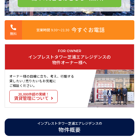
今すぐお電話
営業時間 9:30〜21:30
無料
FOR OWNER
インプレストタワー芝浦エアレジデンスの
物件オーナー様へ
オーナー様の目線に立ち、考え、行動する
貸したい / 売りたいもお気軽に
ご相談ください。
20,000件超の実績！
賃貸管理について
インプレストタワー芝浦エアレジデンスの
物件概要