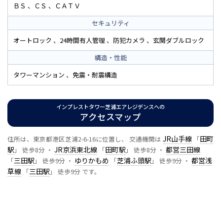
ＢＳ
ＣＳ
ＣＡＴＶ
セキュリティ
オートロック
24時間有人管理
防犯カメラ
玄関ダブルロック
構造・性能
タワーマンション
免震・耐震構造
インプレストタワー芝浦エアレジデンスへの
アクセスマップ
JR山手線
田町
住所は、東京都港区芝浦2-6-16に位置し、 交通機関は
「
駅
JR京浜東北線
田町駅
都営三田線
」 徒歩8分 ・
「
」 徒歩8分 ・
三田駅
ゆりかもめ
芝浦ふ頭駅
都営浅
「
」 徒歩9分 ・
「
」 徒歩9分 ・
草線
三田駅
「
」 徒歩9分 です。