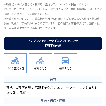
※駐輪場・バイク置き場・駐車場の空き状況についてはお問合せください。
※礼金ゼロ、フリーレント、ペット可、家具付きなどのお部屋の詳細は、メールやお
電話にてスタッフまでご確認ください。
※分譲賃貸マンションは、貸主様や代理不動産業者のご希望によって賃料・管理費・
敷金・礼金など契約条件は異なります。また、各部屋の所有者様次第で、設備・仕
様・内装は変更されている場合もございます。
インプレストタワー芝浦エアレジデンスの
物件設備
バイク置場付き
駐輪場付き
駐車場付き
共有
敷地内ごみ置き場
宅配ボックス
エレベーター
コンシェルジ
ュ付き
内廊下
放送・通信・回線