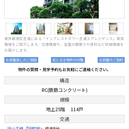
東京都港区芝浦にある「インプレストタワー芝浦エアレジデンス」賃貸
情報をご紹介します。交通情報や、空室の間取りや賃料など詳細情報を
お届けします。
お部屋探しのご相談
気になる物件の内覧
お部屋のご契約
物件の質問・見学予約もお気軽にご連絡ください。
構造
RC(鉄筋コンクリート)
規模
地上25階 114戸
交通
JR山手線
『
田町駅
』 徒歩8分