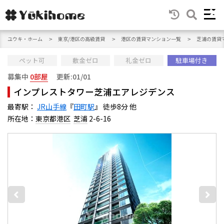
ユウキ・ホーム
東京/港区の高級賃貸
港区の賃貸マンション一覧
芝浦の賃貸
ペット可
敷金ゼロ
礼金ゼロ
駐車場付き
募集中
0部屋
更新:01/01
インプレストタワー芝浦エアレジデンス
最寄駅：
JR山手線
『
田町駅
』 徒歩8分 他
所在地：
東京都港区
芝浦
2-6-16