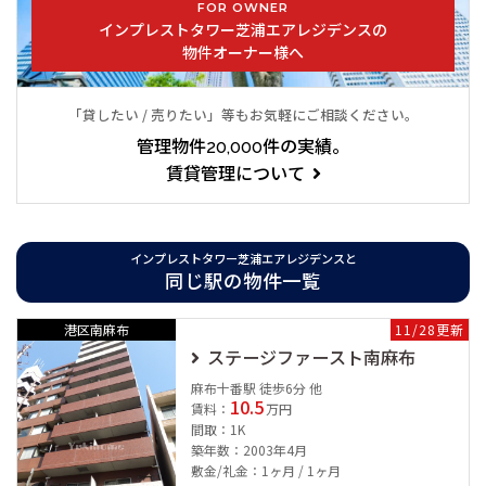
FOR OWNER
「芝浦ふ頭」駅徒歩8分、都営三田線・浅草線 「三田」駅徒歩9
インプレストタワー芝浦エアレジデンスの
分。
物件オーナー様へ
複路線・駅の利用が可能、都心を自由自在に動きまわれるアクテ
「貸したい / 売りたい」等もお気軽にご相談ください。
ィブなアクセスが実現します。
管理物件20,000件の実績。
賃貸管理について
セブンイレブンが隣接してある他、徒歩圏内に5軒のスーパーが
点在し、食生活や動線に合わせてご利用頂けます。
徒歩５分圏内にはここベイサイドエリアにおけるランドマークタ
インプレストタワー芝浦エアレジデンスと
同じ駅の物件一覧
ワー「芝浦アイランド」。
スーパー「大丸ピーコック 芝浦アイランド店」やクリニック・
港区南麻布
11/28更新
コンビニ・飲食店などがテナントとして入っていて、生活も豊か
ステージファースト南麻布
になります。
麻布十番駅 徒歩6分 他
10.5
賃料：
万円
間取：1K
住戸はほとんどが角部屋住戸、ベイサイドを眺望としてとらえら
築年数：2003年4月
敷金/礼金：1ヶ月 / 1ヶ月
れるお部屋がたくさんご用意されております。