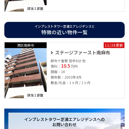
1
該当
部屋
都心を自由自在に動けるアクセス利便性の高さとベイサイドエリ
アの豊かな緑と水のせせらぎをも享受できる贅沢なロケーショ
インプレストタワー芝浦エアレジデンスと
特徴の近い物件一覧
ン。
港区南麻布
11/28更新
ステージファースト南麻布
◇新築分譲タワーマンション◇３駅５路線利用可◇充実の最新設
麻布十番駅 徒歩6分 他
備◇スーパー近隣◇
10.5
賃料：
万円
間取：1K
■オートロック
築年数：2003年4月
■宅配ボックス
敷金/礼金：1ヶ月 / 1ヶ月
■ディンプルキー
■TVモニタホン
1
該当
部屋
■防犯カメラ
■玄関ダブルロック
■インターホン
インプレストタワー芝浦エアレジデンスへの
■フロントサービス
お問い合わせ