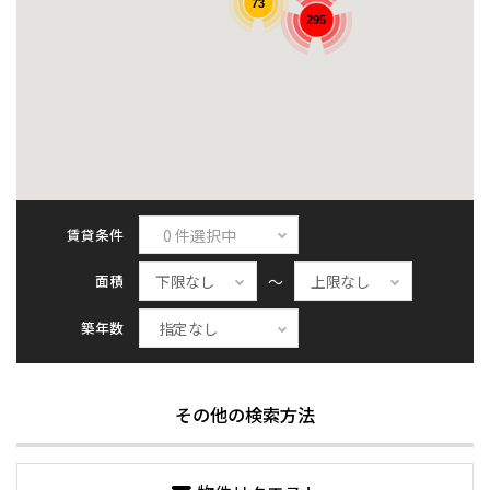
73
295
賃貸条件
0 件選択中
面積
～
築年数
その他の検索方法