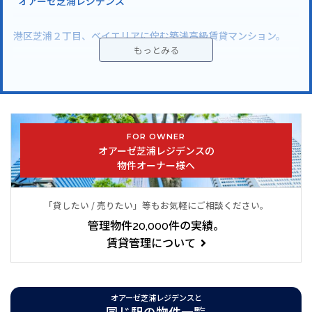
”オアーゼ芝浦レジデンス”
港区芝浦２丁目、ベイエリアに佇む築浅高級賃貸マンション。
ＪＲ山手線・京浜東北線 「田町」駅徒歩7分、都営三田線・浅
草線 「三田」駅徒歩8分。
地上14階建・総戸数150戸の高級賃貸マンションです。
FOR OWNER
総戸数150戸の大規模マンションで１Kから２LDKとシングルから
オアーゼ芝浦レジデンスの
ファミリーまで様々なライフスタイルに対応する住戸プランを揃
物件オーナー様へ
えています。
各住戸の室内は梁や柱の少ないすっきりとした間取りで居室部分
「貸したい / 売りたい」等もお気軽にご相談ください。
を広めに確保した使い勝手の良い作りになっています。コンシェ
管理物件20,000件の実績。
ルジュを配置しきめ細やかなフロントサービスが居住者の快適な
賃貸管理について
生活をサポートします。防犯性と耐震性に優れたダブルオートロ
ックと免震構造を採用し安心で安全な生活を提供します。
■エレベーター２基
オアーゼ芝浦レジデンスと
■ダブルオートロック
同じ駅の物件一覧