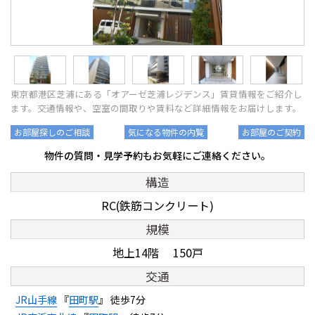
東京都港区芝浦にある「オアーゼ芝浦レジデンス」賃貸情報をご紹介し
ます。交通情報や、空室の間取りや賃料など詳細情報をお届けします。
お部屋探しのご相談
気になる物件の内覧
お部屋のご契約
物件の質問・見学予約もお気軽にご連絡ください。
構造
RC(鉄筋コンクリート)
規模
地上14階 150戸
交通
JR山手線
『
田町駅
』 徒歩7分