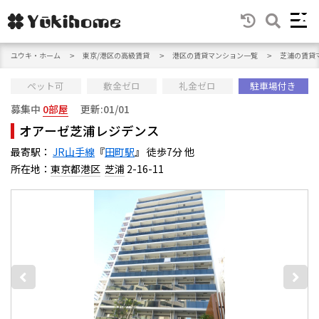
ユウキ・ホーム
東京/港区の高級賃貸
港区の賃貸マンション一覧
芝浦の賃貸
ペット可
敷金ゼロ
礼金ゼロ
駐車場付き
募集中
0部屋
更新:01/01
オアーゼ芝浦レジデンス
最寄駅：
JR山手線
『
田町駅
』 徒歩7分 他
所在地：
東京都港区
芝浦
2-16-11