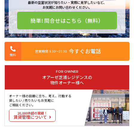
をもってご紹介できる物件です。
最新の空室状況が知りたい・実際に見学したいなど、
お気軽にお問い合わせください。
最も近いJR山手線田町駅からは徒歩7分の好立地です。さらにJR京浜
簡単! 問合せはこちら（無料）
東北線田町駅など全部で4路線が使えて、交通の便が非常に良いです。
宅配ボックスがございますので、普段忙しく荷物を受け取れない方に
とってはとても助かります。24時間有人管理のマンションでセキュリ
ティ面も充実。駐車場がありますので、敷地内に自家用車を停められ
ます。敷地内にごみ置き場がありますので、いつでもごみを捨てられ
今すぐお電話
営業時間 9:30〜21:30
ます。ケーブルテレビが見られます。
無料
FOR OWNER
オアーゼ芝浦レジデンスの
物件オーナー様へ
オーナー様の目線に立ち、考え、行動する
貸したい / 売りたいもお気軽に
ご相談ください。
20,000件超の実績！
賃貸管理について