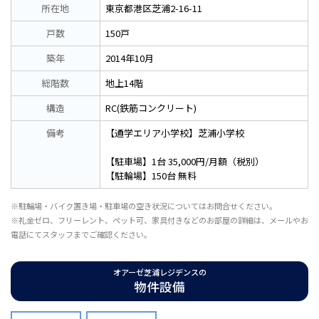
所在地
東京都港区芝浦2-16-11
戸数
150戸
築年
2014年10月
総階数
地上14階
構造
RC(鉄筋コンクリート)
備考
【通学エリア小学校】芝浦小学校
【駐車場】1台 35,000円/月額（税別）
【駐輪場】150台 無料
※駐輪場・バイク置き場・駐車場の空き状況についてはお問合せください。
※礼金ゼロ、フリーレント、ペット可、家具付きなどのお部屋の詳細は、メールやお
電話にてスタッフまでご確認ください。
オアーゼ芝浦レジデンスの
物件設備