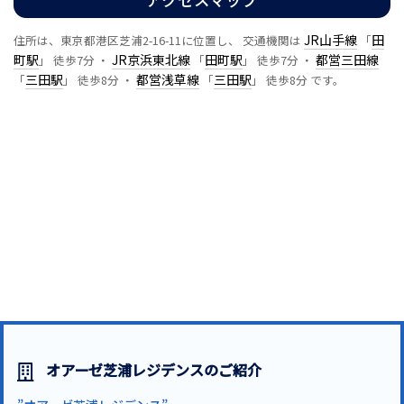
JR山手線
田
住所は、東京都港区芝浦2-16-11に位置し、 交通機関は
「
町駅
JR京浜東北線
田町駅
都営三田線
」 徒歩7分 ・
「
」 徒歩7分 ・
三田駅
都営浅草線
三田駅
「
」 徒歩8分 ・
「
」 徒歩8分 です。
オアーゼ芝浦レジデンスのご紹介