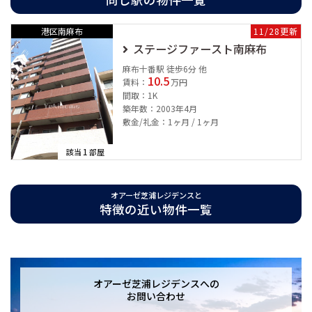
■敷地内ゴミ置場
■駐車場
港区南麻布
11/28更新
■駐輪場
ステージファースト南麻布
■防犯カメラ
麻布十番駅 徒歩6分 他
10.5
■TVモニター付インターフォン
賃料：
万円
間取：1K
■宅配ボックス
築年数：2003年4月
■BS/CS
敷金/礼金：1ヶ月 / 1ヶ月
■光ファイバー
■コンシェルジュ
1
該当
部屋
■ディンプルキー
■ＣＡＴＶ
オアーゼ芝浦レジデンスと
特徴の近い物件一覧
オアーゼ芝浦レジデンスは2014年10月築の総戸数150戸のマンション
です。
建築デザイナー設計によるこだわりのデザイナーズマンション。
オアーゼ芝浦レジデンスへの
お問い合わせ
港区で長い間営業し、港区とともに成長してきたユウキホームが自信