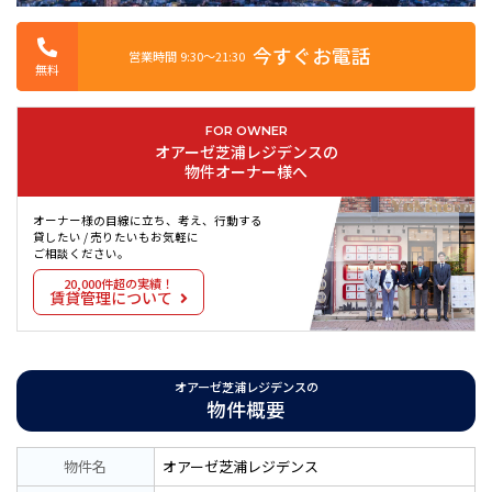
今すぐお電話
営業時間 9:30〜21:30
無料
FOR OWNER
オアーゼ芝浦レジデンスの
物件オーナー様へ
オーナー様の目線に立ち、考え、行動する
貸したい / 売りたいもお気軽に
ご相談ください。
20,000件超の実績！
賃貸管理について
オアーゼ芝浦レジデンスの
物件概要
物件名
オアーゼ芝浦レジデンス