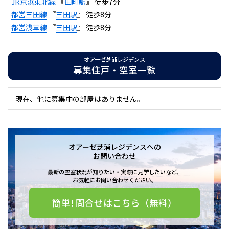
JR京浜東北線
『
田町駅
』 徒歩7分
都営三田線
『
三田駅
』 徒歩8分
都営浅草線
『
三田駅
』 徒歩8分
オアーゼ芝浦レジデンス
募集住戸・空室一覧
現在、他に募集中の部屋はありません。
オアーゼ芝浦レジデンスへの
お問い合わせ
最新の空室状況が知りたい・実際に見学したいなど、
お気軽にお問い合わせください。
簡単! 問合せはこちら（無料）