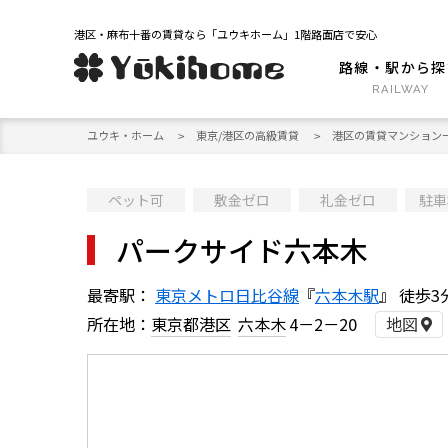
港区・麻布十番の賃貸なら「ユウキホーム」1階路面店で安心
路線・駅から探
ユウキ・ホーム
東京/港区の高級賃貸
港区の賃貸マンション
ペット可
敷金ゼロ
礼金ゼロ
駐車
パークサイド六本木
最寄駅：
東京メトロ日比谷線
『
六本木駅
』 徒歩3
所在地：
東京都港区
六本木
4－2－20
地図