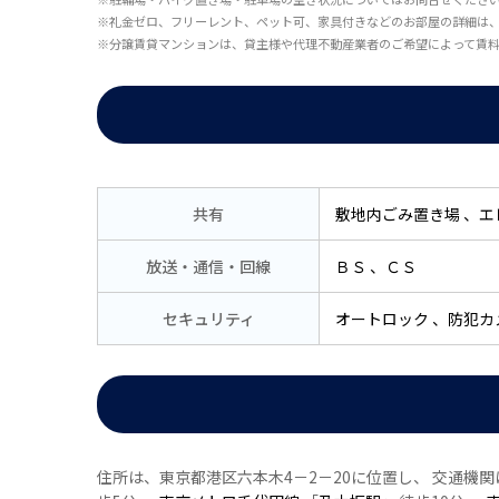
※礼金ゼロ、フリーレント、ペット可、家具付きなどのお部屋の詳細は
※分譲賃貸マンションは、貸主様や代理不動産業者のご希望によって賃
共有
敷地内ごみ置き場
エ
放送・通信・回線
ＢＳ
ＣＳ
セキュリティ
オートロック
防犯カ
住所は、東京都港区六本木4－2－20に位置し、 交通機