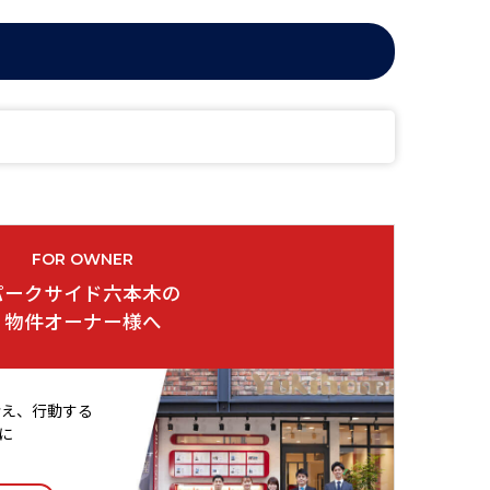
FOR OWNER
パークサイド六本木の
物件オーナー様へ
考え、行動する
に