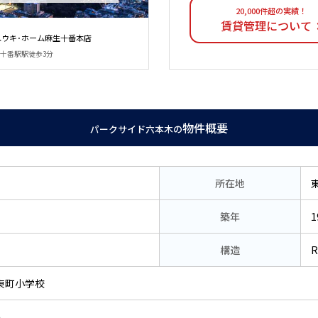
20,000件超の実績！
賃貸管理について
ユウキ･ホーム麻生十番本店
麻布十番駅駅徒歩3分
物件概要
パークサイド六本木の
所在地
築年
1
構造
東町小学校
い。