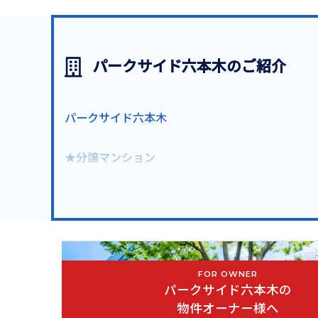
パークサイド六本木のご紹介
パークサイド六本木
★分譲マンション
地上5階建・総戸数83戸の大型ヴィンテージ分譲
東京メトロ日比谷線「六本木駅」徒歩３分
東京メトロ南北線「六本木一丁目駅」徒歩５分
東京メトロ千代田線「乃木坂駅」徒歩１０分
FOR OWNER
パークサイド六本木の
都営地下鉄大江戸線「六本木駅」徒歩３分
物件オーナー様へ
東京メトロ千代田線「赤坂駅」徒歩１３分