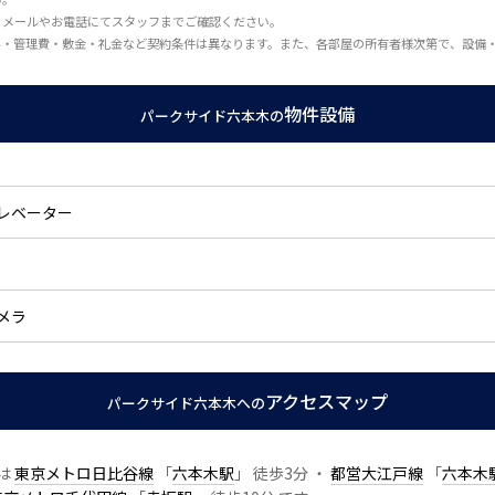
、メールやお電話にてスタッフまでご確認ください。
料・管理費・敷金・礼金など契約条件は異なります。また、各部屋の所有者様次第で、設備
物件設備
パークサイド六本木の
レベーター
メラ
アクセスマップ
パークサイド六本木への
関は
東京メトロ日比谷線
「
六本木駅
」 徒歩3分 ・
都営大江戸線
「
六本木