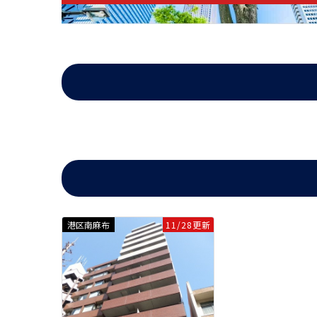
■分譲マンション
■オートロック
■ＴＶモニター付インターフォン
■防犯カメラ
■エレベーター
■敷地内ゴミ置場
■メールボックス
■駐輪場
■光インターネット
港区南麻布
11/28更新
パークサイド六本木は1979年7月築の総戸数83戸の分譲賃貸
港区で長い間営業し、港区とともに成長してきたユウキホー
最も近い東京メトロ日比谷線六本木駅からは徒歩3分の好立
もごみを捨てられます。