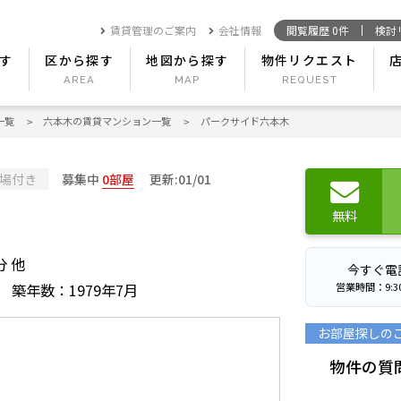
賃貸管理のご案内
会社情報
閲覧履歴
0
件
検討
す
区から探す
地図から探す
物件リクエスト
一覧
六本木の賃貸マンション一覧
パークサイド六本木
場付き
募集中
0部屋
更新:01/01
無料
分 他
今すぐ電
営業時間：9:30〜
築年数：1979年7月
お部屋探しの
物件の質