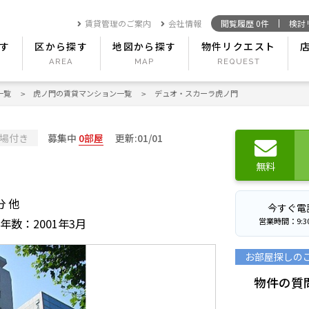
賃貸管理のご案内
会社情報
閲覧履歴
0
件
検討
す
区から探す
地図から探す
物件リクエスト
一覧
虎ノ門の賃貸マンション一覧
デュオ・スカーラ虎ノ門
場付き
募集中
0部屋
更新:01/01
無料
分 他
今すぐ電
営業時間：9:30〜
年数：2001年3月
お部屋探しの
物件の質