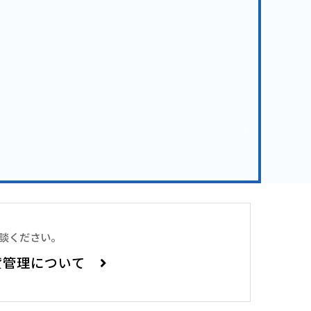
相談ください。
貸管理について
コン,TVモニター付インターフォン,BS,CS,CATV,光フ