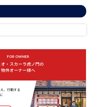
FOR OWNER
ュオ・スカーラ虎ノ門の
物件オーナー様へ
考え、行動する
に