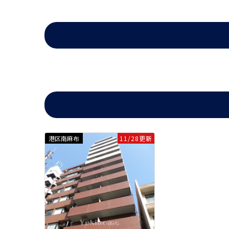
デュオ・スカーラ虎ノ門は2001年3月築の分譲賃貸マンショ
港区で長い間営業し、港区とともに成長してきたユウキホー
最も近い東京メトロ日比谷線日比谷駅からは徒歩3分の好立
しく荷物を受け取れない方にとってはとても助かります。敷
港区南麻布
11/28更新