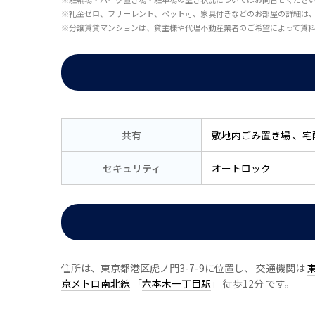
※礼金ゼロ、フリーレント、ペット可、家具付きなどのお部屋の詳細は
※分譲賃貸マンションは、貸主様や代理不動産業者のご希望によって賃
共有
敷地内ごみ置き場
宅
セキュリティ
オートロック
住所は、東京都港区虎ノ門3-7-9に位置し、 交通機関は
京メトロ南北線
「
六本木一丁目駅
」 徒歩12分 です。