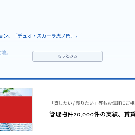
ョン、「デュオ・スカーラ虎ノ門」。
立地。
ランス採用しており、全体的にシックで重厚感のある雰囲気。
KSの方にオススメのお部屋タイプを多く取り扱っております。
歩圏内にあり、住環境としても良好。
「貸したい / 売りたい」等もお気軽にご
管理物件20,000件の実績。
賃
配ボックス,エレベーター,駐輪場, 敷地内ゴミ置場, システムキッチン,エア