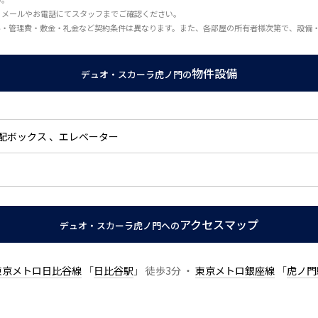
、メールやお電話にてスタッフまでご確認ください。
料・管理費・敷金・礼金など契約条件は異なります。また、各部屋の所有者様次第で、設備
物件設備
デュオ・スカーラ虎ノ門の
配ボックス
エレベーター
アクセスマップ
デュオ・スカーラ虎ノ門への
東京メトロ日比谷線
「
日比谷駅
」 徒歩3分 ・
東京メトロ銀座線
「
虎ノ門