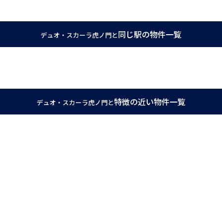
ンです。
同じ駅の物件一覧
デュオ・スカーラ虎ノ門と
ムが自信をもってご紹介できる物件です。
地です。さらに東京メトロ銀座線虎ノ門駅など全部で4路線が使えて、交通の
地内にごみ置き場がありますので、いつでもごみを捨てられます。
特徴の近い物件一覧
デュオ・スカーラ虎ノ門と