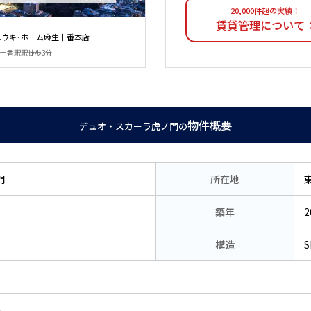
20,000件超の実績！
賃貸管理について
ユウキ･ホーム麻生十番本店
麻布十番駅駅徒歩3分
物件概要
デュオ・スカーラ虎ノ門の
門
所在地
築年
2
構造
S
い。