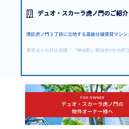
デュオ・スカーラ虎ノ門のご紹介
港区虎ノ門３丁目に立地する高級分譲賃貸マンシ
東京メトロ日比谷線 「神谷町」駅徒歩3分の好
灰色をあしらったタイルや御影石を外観やエント
ゆとりのある広さを確保したい、シングル・DIN
コンビニやスーパーなどの日用品・食料品店が徒
FOR OWNER
デュオ・スカーラ虎ノ門の
オートロック,防犯カメラ,ディンプルキー, ダブルロック,宅
物件オーナー様へ
ァイバー