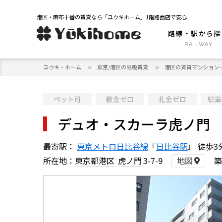
港区・麻布十番の賃貸なら「ユウキホーム」1階路面店で安心
路線・駅から探
ユウキ・ホーム
東京/港区の高級賃貸
港区の賃貸マンション
ペット可
敷金ゼロ
礼金ゼロ
駐車
デュオ・スカーラ虎ノ門
最寄駅：
東京メトロ日比谷線
『
日比谷駅
』 徒歩3
所在地：
東京都港区
虎ノ門
3-7-9
地図
築