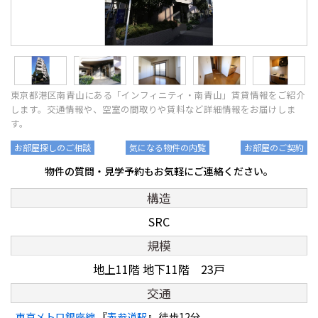
東京都港区南青山にある「インフィニティ・南青山」賃貸情報をご紹介
します。交通情報や、空室の間取りや賃料など詳細情報をお届けしま
す。
お部屋探しのご相談
気になる物件の内覧
お部屋のご契約
物件の質問・見学予約もお気軽にご連絡ください。
構造
SRC
規模
地上11階 地下11階 23戸
交通
東京メトロ銀座線
『
表参道駅
』 徒歩12分