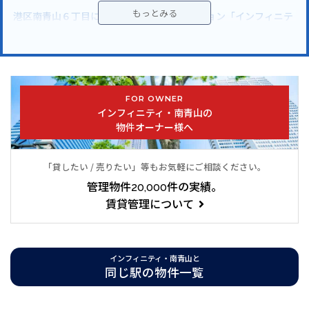
港区南青山６丁目に佇む高級分譲賃貸マンション「インフィニテ
ィ南青山」
東京メトロ銀座線,半蔵門線「表参道駅」徒歩１２分
■分譲マンション
FOR OWNER
■オートロック
インフィニティ・南青山の
物件オーナー様へ
■エレベーター
■宅配ボックス
■TVドアホン
「貸したい / 売りたい」等もお気軽にご相談ください。
■駐輪場
管理物件20,000件の実績。
■敷地内ゴミ置き場
賃貸管理について
■24時間管理
■防犯カメラ
■BS
インフィニティ・南青山と
■CS
同じ駅の物件一覧
■CATV
■インターネット