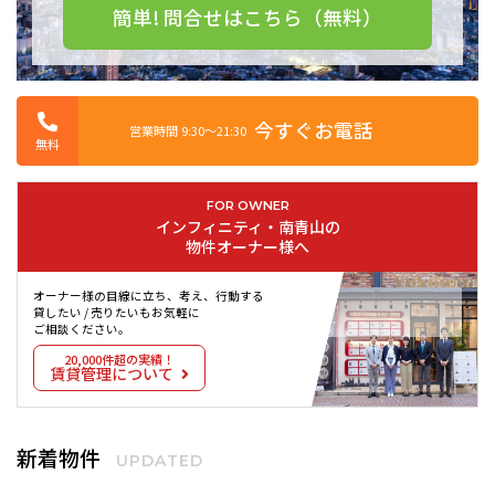
簡単! 問合せはこちら（無料）
今すぐお電話
営業時間 9:30〜21:30
無料
FOR OWNER
インフィニティ・南青山の
物件オーナー様へ
オーナー様の目線に立ち、考え、行動する
貸したい / 売りたいもお気軽に
ご相談ください。
20,000件超の実績！
賃貸管理について
新着物件
UPDATED