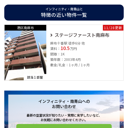
インフィニティ・南青山と
特徴の近い物件一覧
インフィニティ・南青山は1997年11月築の総戸数23戸の分譲賃貸マン
港区南麻布
11/28更新
ションです。
ステージファースト南麻布
港区で長い間営業し、港区とともに成長してきたユウキホームが自信
麻布十番駅 徒歩6分 他
10.5
賃料：
万円
をもってご紹介できる物件です。
間取：1K
築年数：2003年4月
最も近い東京メトロ銀座線表参道駅からは徒歩12分の好立地です。さ
敷金/礼金：1ヶ月 / 1ヶ月
らにJR山手線渋谷駅など全部で5路線が使えて、交通の便が非常に良い
です。宅配ボックスがございますので、普段忙しく荷物を受け取れな
1
該当
部屋
い方にとってはとても助かります。敷地内にごみ置き場がありますの
で、いつでもごみを捨てられます。
インフィニティ・南青山への
お問い合わせ
最新の空室状況が知りたい・実際に見学したいなど、
お気軽にお問い合わせください。