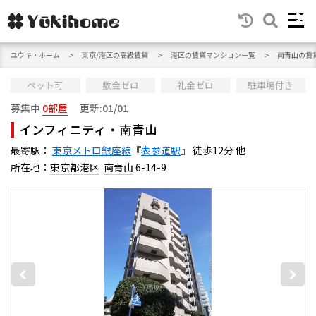
ユウキ・ホーム
東京/港区の高級賃貸
港区の賃貸マンション一覧
南青山の賃
ペット可
敷金ゼロ
礼金ゼロ
駐車場付き
募集中
0部屋
更新:01/01
インフィニティ・南青山
最寄駅：
東京メトロ銀座線
『
表参道駅
』 徒歩12分 他
所在地：
東京都港区
南青山
6-14-9