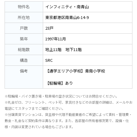
物件名
インフィニティ・南青山
所在地
東京都港区南青山6-14-9
戸数
23戸
築年
1997年11月
総階数
地上11階 地下11階
構造
SRC
備考
【通学エリア小学校】青南小学校
【駐輪場】あり
※駐輪場・バイク置き場・駐車場の空き状況についてはお問合せください。
※礼金ゼロ、フリーレント、ペット可、家具付きなどのお部屋の詳細は、メールやお
電話にてスタッフまでご確認ください。
※分譲賃貸マンションは、貸主様や代理不動産業者のご希望によって賃料・管理費・
敷金・礼金など契約条件は異なります。また、各部屋の所有者様次第で、設備・仕
様・内装は変更されている場合もございます。