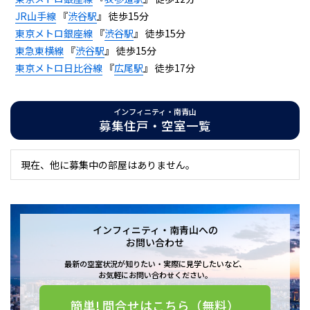
JR山手線
『
渋谷駅
』 徒歩15分
東京メトロ銀座線
『
渋谷駅
』 徒歩15分
東急東横線
『
渋谷駅
』 徒歩15分
東京メトロ日比谷線
『
広尾駅
』 徒歩17分
インフィニティ・南青山
募集住戸・空室一覧
現在、他に募集中の部屋はありません。
インフィニティ・南青山への
お問い合わせ
最新の空室状況が知りたい・実際に見学したいなど、
お気軽にお問い合わせください。
簡単! 問合せはこちら（無料）