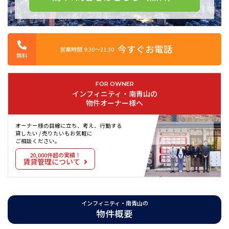
今すぐお電話
営業時間 9:30〜21:30
無料
FOR OWNER
インフィニティ・南青山の
物件オーナー様へ
オーナー様の目線に立ち、考え、行動する
貸したい / 売りたいもお気軽に
ご相談ください。
20,000件超の実績！
賃貸管理について
インフィニティ・南青山の
物件概要