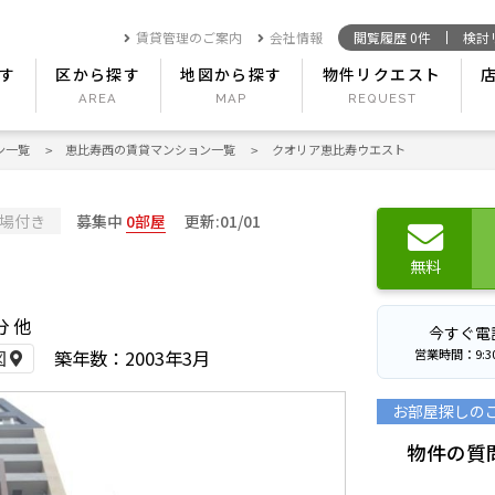
賃貸管理のご案内
会社情報
閲覧履歴
0
件
検討
す
区から探す
地図から探す
物件リクエスト
ン一覧
恵比寿西の賃貸マンション一覧
クオリア恵比寿ウエスト
場付き
募集中
0部屋
更新:01/01
無料
分 他
今すぐ電
営業時間：9:30〜
図
築年数：2003年3月
お部屋探しの
物件の質