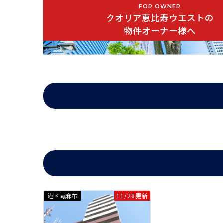
●設計会社：株式会社デザインクルー
FOR OWNER
クオリア恵比寿ウエストの
●分譲会社：東急不動産株式会社
物件オーナー様へ
クオリア恵比寿ウエストは2003年3月築の総戸数65戸の分
最も近い東京メトロ日比谷線恵比寿駅からは徒歩1分の好立地
を受け取れない方にとってはとても助かります。敷地内にご
港区南麻布
11/28更新