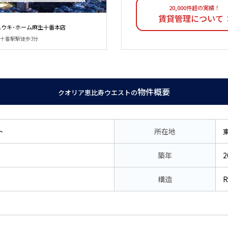
20,000件超の実績！
賃貸管理について
ユウキ･ホーム麻生十番本店
麻布十番駅駅徒歩3分
物件概要
クオリア恵比寿ウエストの
ト
所在地
築年
2
構造
い。