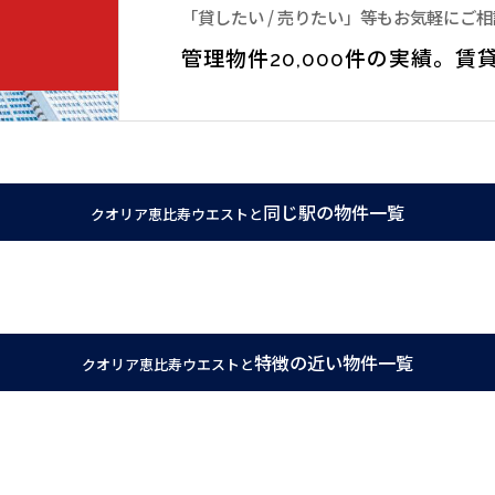
「貸したい / 売りたい」等もお気軽にご
管理物件20,000件の実績。
賃
譲賃貸マンションです。
同じ駅の物件一覧
クオリア恵比寿ウエストと
です。さらにJR山手線恵比寿駅など全部で2路線が使えて、交通の便が非常
み置き場がありますので、いつでもごみを捨てられます。ケーブルテレビが見
特徴の近い物件一覧
クオリア恵比寿ウエストと