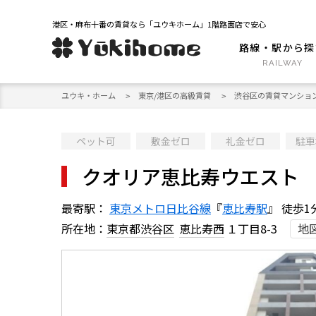
港区・麻布十番の賃貸なら「ユウキホーム」1階路面店で安心
路線・駅から探
ユウキ・ホーム
東京/港区の高級賃貸
渋谷区の賃貸マンショ
ペット可
敷金ゼロ
礼金ゼロ
駐車
クオリア恵比寿ウエスト
最寄駅：
東京メトロ日比谷線
『
恵比寿駅
』 徒歩1
所在地：
東京都渋谷区
恵比寿西
１丁目8-3
地