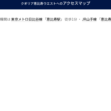
アクセスマップ
クオリア恵比寿ウエストへの
通機関は
東京メトロ日比谷線
「
恵比寿駅
」 徒歩1分 ・
JR山手線
「
恵比