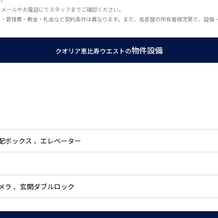
、メールやお電話にてスタッフまでご確認ください。
料・管理費・敷金・礼金など契約条件は異なります。また、各部屋の所有者様次第で、設備
物件設備
クオリア恵比寿ウエストの
配ボックス
エレベーター
メラ
玄関ダブルロック