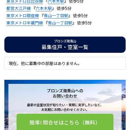
東京メトロ日比谷線
『
六本木駅
』 徒歩5分
都営大江戸線
『
六本木駅
』 徒歩5分
東京メトロ銀座線
『
青山一丁目駅
』 徒歩5分
東京メトロ半蔵門線
『
青山一丁目駅
』 徒歩5分
ブロンズ南青山
募集住戸・空室一覧
現在、他に募集中の部屋はありません。
ブロンズ南青山への
お問い合わせ
最新の空室状況が知りたい・実際に見学したいなど、
お気軽にお問い合わせください。
簡単! 問合せはこちら（無料）