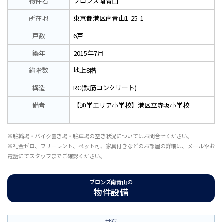
物件名
ブロンズ南青山
所在地
東京都港区南青山1-25-1
戸数
6戸
築年
2015年7月
総階数
地上8階
構造
RC(鉄筋コンクリート)
備考
【通学エリア小学校】港区立赤坂小学校
※駐輪場・バイク置き場・駐車場の空き状況についてはお問合せください。
※礼金ゼロ、フリーレント、ペット可、家具付きなどのお部屋の詳細は、メールやお
電話にてスタッフまでご確認ください。
ブロンズ南青山の
物件設備
共有