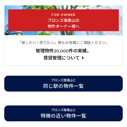
東京メトロ日比谷線「六本木駅」徒歩５分
都営大江戸線「六本木駅」徒歩５分
FOR OWNER
東京メトロ銀座線「青山一丁目駅」徒歩５分
ブロンズ南青山の
東京メトロ半蔵門線「青山一丁目」徒歩５分
物件オーナー様へ
港区南青山に位置するブロンズ南青山。
「貸したい / 売りたい」等もお気軽にご相談ください。
乃木坂駅徒歩１分という好立地に加え、六本木駅にもアクセス可
管理物件20,000件の実績。
能です。都内の主要エリアを自在に行き来することができます。
賃貸管理について
ミッドタウンも徒歩圏内ですので、休日のお散歩を楽しむことが
できます。
ブロンズ南青山と
デザイナーズ物件ですので、お洒落な外観からも想像広がるお部
同じ駅の物件一覧
屋が揃っております。東向きのお部屋は室内がとても明るく、１
フロア１テナントという贅沢な作りになっております。また、楽
器相談可能ですので、是非ご相談下さいませ。
ブロンズ南青山と
各部屋にモニタ付インターホンを備え付けており、オートロック
特徴の近い物件一覧
はもちろん入居者をしっかり守ります。