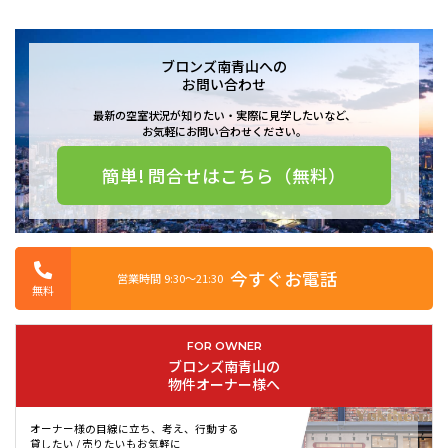
是非この機会にお洒落な街“南青山”に暮らしてみてはいかがでし
ょうか。
ブロンズ南青山への
お問い合わせ
ブロンズ南青山の賃貸情報は、南青山の賃貸に詳しいユウキホー
最新の空室状況が知りたい・実際に見学したいなど、
ムへお問い合わせ下さいませ。
お気軽にお問い合わせください。
簡単! 問合せはこちら（無料）
ブロンズ南青山は2015年7月築の総戸数6戸のマンションです。
港区で長い間営業し、港区とともに成長してきたユウキホームが自信
今すぐお電話
営業時間 9:30〜21:30
をもってご紹介できる物件です。
無料
最も近い東京メトロ千代田線乃木坂駅からは徒歩1分の好立地です。さ
FOR OWNER
らに東京メトロ日比谷線六本木駅など全部で5路線が使えて、交通の便
ブロンズ南青山の
が非常に良いです。防音設備がしっかりしていますので、楽器を弾く
物件オーナー様へ
ことができます。宅配ボックスがございますので、普段忙しく荷物を
受け取れない方にとってはとても助かります。敷地内にごみ置き場が
オーナー様の目線に立ち、考え、行動する
ありますので、いつでもごみを捨てられます。
貸したい / 売りたいもお気軽に