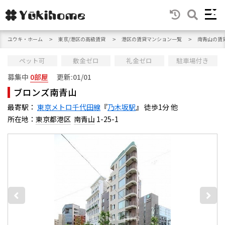
ユウキ・ホーム
東京/港区の高級賃貸
港区の賃貸マンション一覧
南青山の賃
ペット可
敷金ゼロ
礼金ゼロ
駐車場付き
募集中
0部屋
更新:01/01
ブロンズ南青山
最寄駅：
東京メトロ千代田線
『
乃木坂駅
』 徒歩1分 他
所在地：
東京都港区
南青山
1-25-1