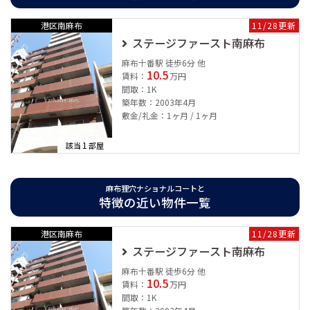
暖房乾燥機、シャワートイレ、独立洗面台御座います。
港区南麻布
11/28更新
港区東麻布の賃貸情報は、麻布十番の賃貸に詳しいユウキホーム
ステージファースト南麻布
へお問い合わせ下さい。
麻布十番駅 徒歩6分 他
10.5
賃料：
万円
間取：1K
築年数：2003年4月
敷金/礼金：1ヶ月 / 1ヶ月
麻布狸穴ナショナルコートは1975年3月築の総戸数38戸の分譲賃貸マ
1
該当
部屋
ンションです。
港区で長い間営業し、港区とともに成長してきたユウキホームが自信
麻布狸穴ナショナルコートと
特徴の近い物件一覧
をもってご紹介できる物件です。
最も近い東京メトロ南北線麻布十番駅からは徒歩6分の好立地です。さ
港区南麻布
11/28更新
らに都営大江戸線麻布十番駅など全部で4路線が使えて、交通の便が非
ステージファースト南麻布
常に良いです。駐車場がありますので、敷地内に自家用車を停められ
麻布十番駅 徒歩6分 他
ます。敷地内にごみ置き場がありますので、いつでもごみを捨てられ
10.5
賃料：
万円
ます。
間取：1K