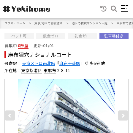
ユウキ・ホーム
東京/港区の高級賃貸
港区の賃貸マンション一覧
東麻布の賃
ペット可
敷金ゼロ
礼金ゼロ
駐車場付き
募集中
0部屋
更新:01/01
麻布狸穴ナショナルコート
最寄駅：
東京メトロ南北線
『
麻布十番駅
』 徒歩6分 他
所在地：
東京都港区
東麻布
2-8-11