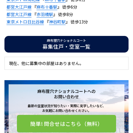
都営大江戸線
『
麻布十番駅
』 徒歩6分
都営大江戸線
『
赤羽橋駅
』 徒歩8分
東京メトロ日比谷線
『
神谷町駅
』 徒歩13分
麻布狸穴ナショナルコート
募集住戸・空室一覧
現在、他に募集中の部屋はありません。
麻布狸穴ナショナルコートへの
お問い合わせ
最新の空室状況が知りたい・実際に見学したいなど、
お気軽にお問い合わせください。
簡単! 問合せはこちら（無料）