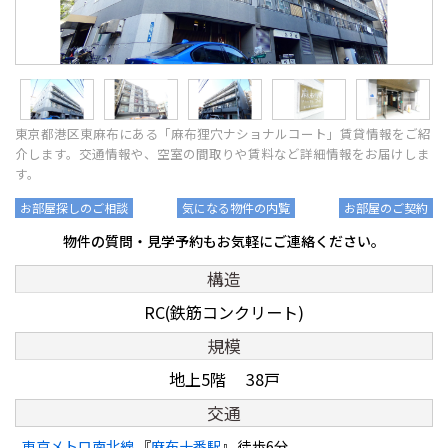
東京都港区東麻布にある「麻布狸穴ナショナルコート」賃貸情報をご紹
介します。交通情報や、空室の間取りや賃料など詳細情報をお届けしま
す。
お部屋探しのご相談
気になる物件の内覧
お部屋のご契約
物件の質問・見学予約もお気軽にご連絡ください。
構造
RC(鉄筋コンクリート)
規模
地上5階 38戸
交通
東京メトロ南北線
『
麻布十番駅
』 徒歩6分