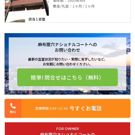
築年数：2003年4月
敷金/礼金：1ヶ月 / 1ヶ月
1
該当
部屋
麻布狸穴ナショナルコートへの
お問い合わせ
最新の空室状況が知りたい・実際に見学したいなど、
お気軽にお問い合わせください。
簡単! 問合せはこちら（無料）
今すぐお電話
営業時間 9:30〜21:30
無料
FOR OWNER
麻布狸穴ナショナルコートの