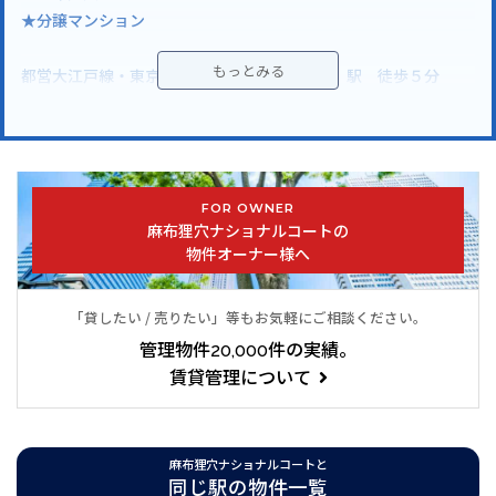
★分譲マンション
都営大江戸線・東京メトロ南北線「麻布十番」駅 徒歩５分
都営大江戸線「赤羽橋」駅 徒歩８分
東京メトロ日比谷線「神谷町」駅 徒歩１２分
施工会社：株式会社柴田組
FOR OWNER
分譲会社：宅地開発株式会社
麻布狸穴ナショナルコートの
物件オーナー様へ
港区東麻布「麻布狸穴ナショナルコート」日々の生活に欠かせな
い
スーパーやコンビニ、病院が御座います。生活圏内には芝公園が
「貸したい / 売りたい」等もお気軽にご相談ください。
有り、休日にお散歩や読書にも最適です。徒歩１０圏内には麻布
管理物件20,000件の実績。
十番商店街もあり、お買い物やグルメを楽しんで頂けます。
賃貸管理について
「麻布狸穴ナショナルコート」はオートロック、防犯カメラ完備
で入居者様の安全をお守り致します。更に、エレベーター、専用
駐輪場、敷地内ゴミ置場完備しています。
麻布狸穴ナショナルコートと
麻布狸穴ナショナルコートには追焚機能付オートバス、浴室換気
同じ駅の物件一覧