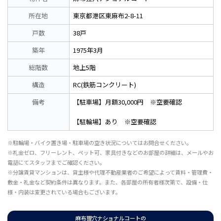
所在地
東京都港区東麻布2-8-11
戸数
38戸
築年
1975年3月
総階数
地上5階
構造
RC(鉄筋コンクリート)
備考
【駐車場】月額30,000円 ※空要確認
【駐輪場】あり ※空要確認
※駐輪場・バイク置き場・駐車場の空き状況についてはお問合せください。
※礼金ゼロ、フリーレント、ペット可、家具付きなどのお部屋の詳細は、メールやお
電話にてスタッフまでご確認ください。
※分譲賃貸マンションは、貸主様や代理不動産業者のご希望によって賃料・管理費・
敷金・礼金など契約条件は異なります。また、各部屋の所有者様次第で、設備・仕
様・内装は変更されている場合もございます。
麻布狸穴ナショナルコートの