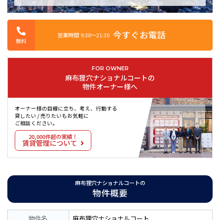
今すぐお電話
営業時間 9:30〜21:30
無料
FOR OWNER
麻布狸穴ナショナルコートの
物件オーナー様へ
オーナー様の目線に立ち、考え、行動する
貸したい / 売りたいもお気軽に
ご相談ください。
20,000件超の実績！
賃貸管理について
麻布狸穴ナショナルコートの
物件概要
物件名
麻布狸穴ナショナルコート