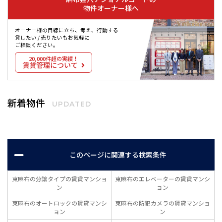
物件オーナー様へ
オーナー様の目線に立ち、考え、行動する
貸したい / 売りたいもお気軽に
ご相談ください。
20,000件超の実績！
賃貸管理について
新着物件
UPDATED
このページに関連する検索条件
東麻布の分譲タイプの賃貸マンショ
東麻布のエレベーターの賃貸マンシ
ン
ョン
東麻布のオートロックの賃貸マンシ
東麻布の防犯カメラの賃貸マンショ
ョン
ン