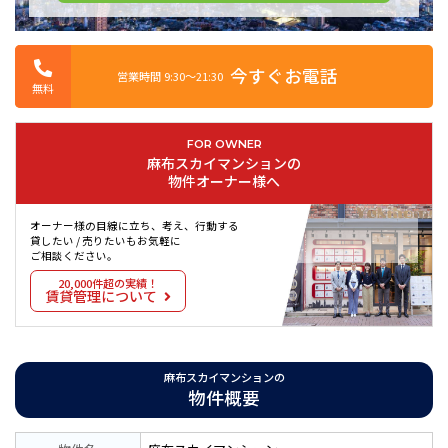
今すぐお電話
営業時間 9:30〜21:30
無料
FOR OWNER
麻布スカイマンションの
物件オーナー様へ
オーナー様の目線に立ち、考え、行動する
貸したい / 売りたいもお気軽に
ご相談ください。
20,000件超の実績！
賃貸管理について
麻布スカイマンションの
物件概要