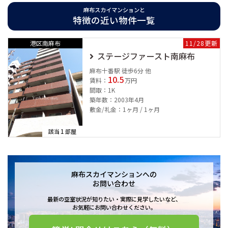
港区で長い間営業し、港区とともに成長してきたユウキホームが自信
麻布スカイマンションと
をもってご紹介できる物件です。
特徴の近い物件一覧
最も近い東京メトロ南北線駅からは徒歩7分の好立地です。さらに都営
港区南麻布
11/28更新
三田線など全部で5路線が使えて、交通の便が非常に良いです。駐車場
ステージファースト南麻布
がありますので、敷地内に自家用車を停められます。敷地内にごみ置
き場がありますので、いつでもごみを捨てられます。ケーブルテレビ
麻布十番駅 徒歩6分 他
10.5
が見られます。
賃料：
万円
間取：1K
築年数：2003年4月
敷金/礼金：1ヶ月 / 1ヶ月
1
該当
部屋
麻布スカイマンションへの
お問い合わせ
最新の空室状況が知りたい・実際に見学したいなど、
お気軽にお問い合わせください。