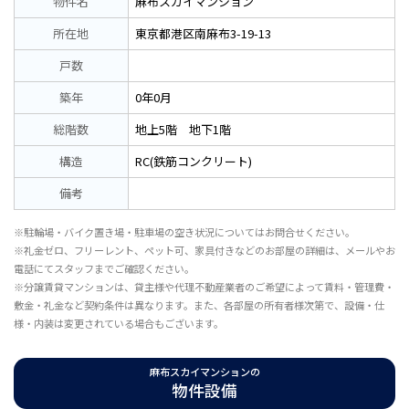
物件名
麻布スカイマンション
所在地
東京都港区南麻布3-19-13
戸数
築年
0年0月
総階数
地上5階 地下1階
構造
RC(鉄筋コンクリート)
備考
※駐輪場・バイク置き場・駐車場の空き状況についてはお問合せください。
※礼金ゼロ、フリーレント、ペット可、家具付きなどのお部屋の詳細は、メールやお
電話にてスタッフまでご確認ください。
※分譲賃貸マンションは、貸主様や代理不動産業者のご希望によって賃料・管理費・
敷金・礼金など契約条件は異なります。また、各部屋の所有者様次第で、設備・仕
様・内装は変更されている場合もございます。
麻布スカイマンションの
物件設備