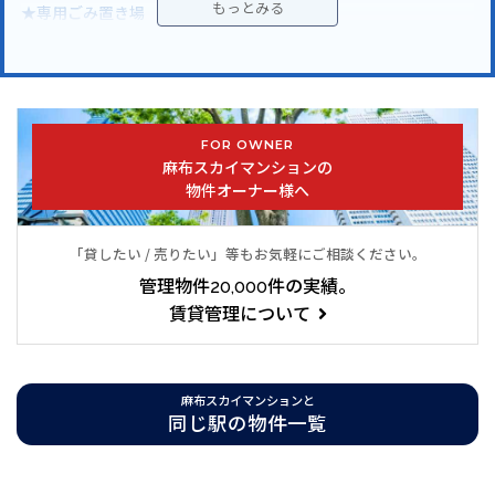
★専用ごみ置き場
★エレベーター
★オートロック
★駐車場
★駐輪場
FOR OWNER
麻布スカイマンションの
港区南麻布3丁目に佇む麻布スカイマンション
物件オーナー様へ
東京メトロ南北線「白金高輪駅」徒歩9分
「貸したい / 売りたい」等もお気軽にご相談ください。
都営三田線「白金高輪駅」徒歩9分
管理物件20,000件の実績。
東京メトロ日比谷線「広尾駅」徒歩15分
賃貸管理について
東京メトロ南北線「麻布十番駅」徒歩20分
都営大江戸線「麻布十番駅」徒歩20分
麻布スカイマンションと
同じ駅の物件一覧
麻布スカイマンションは0年0月築の分譲賃貸マンションです。