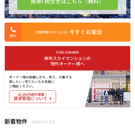
簡単! 問合せはこちら（無料）
今すぐお電話
営業時間 9:30〜21:30
無料
FOR OWNER
麻布スカイマンションの
物件オーナー様へ
オーナー様の目線に立ち、考え、行動する
貸したい / 売りたいもお気軽に
ご相談ください。
20,000件超の実績！
賃貸管理について
新着物件
UPDATED