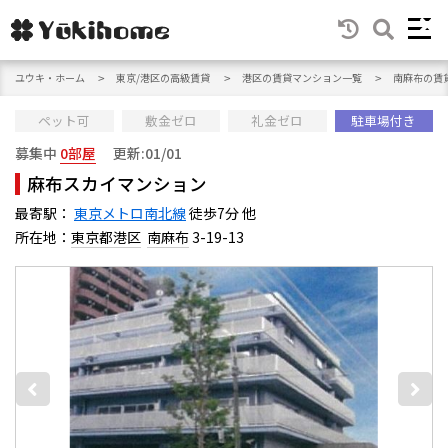
ユウキ・ホーム
東京/港区の高級賃貸
港区の賃貸マンション一覧
南麻布の賃
ペット可
敷金ゼロ
礼金ゼロ
駐車場付き
募集中
0部屋
更新:01/01
麻布スカイマンション
最寄駅：
東京メトロ南北線
徒歩7分 他
所在地：
東京都港区
南麻布
3-19-13