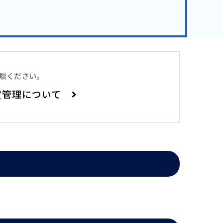
相談ください。
です。
貸管理について