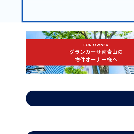
港区南青山4丁目に佇むグランカーサ南青山
東京メトロ半蔵門線・銀座線「表参道駅」徒歩8
東京メトロ千代田線「乃木坂駅」徒歩8分
FOR OWNER
グランカーサ南青山は、２４６南青山三丁目交差点から
グランカーサ南青山の
物件オーナー様へ
近くには、根津美術館、フロムファーストがあり、南青
外観は、ガラス面を広く取り、モダンかつ重厚感あふれ
グランカーサ南青山の賃貸情報は、南青山の賃貸情報に