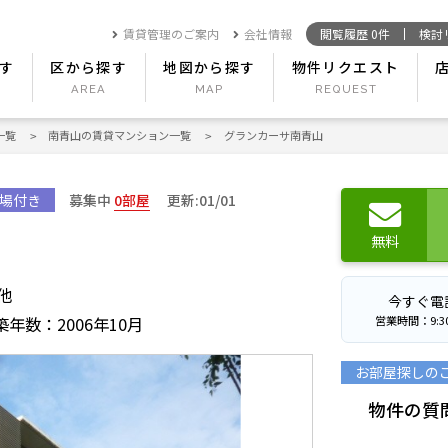
賃貸管理のご案内
会社情報
閲覧履歴
0
件
検討
す
区から探す
地図から探す
物件リクエスト
一覧
南青山の賃貸マンション一覧
グランカーサ南青山
場付き
募集中
0部屋
更新:01/01
無料
他
今すぐ電
営業時間：9:30〜
築年数：2006年10月
お部屋探しの
物件の質