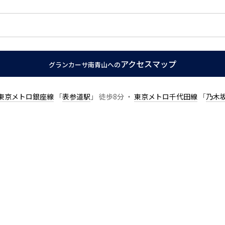
アクセスマップ
グランカーサ南青山への
東京メトロ銀座線
「
表参道駅
」 徒歩8分 ・
東京メトロ千代田線
「
乃木