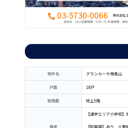
03-5730-0066
株式会社
定休日：1412 営業時間：9:30〜21:30 最寄駅：
物件名
グランカーサ南青山
戸数
18戸
総階数
地上5階
【通学エリア小学校】
備考
【駐車場】あり ※要