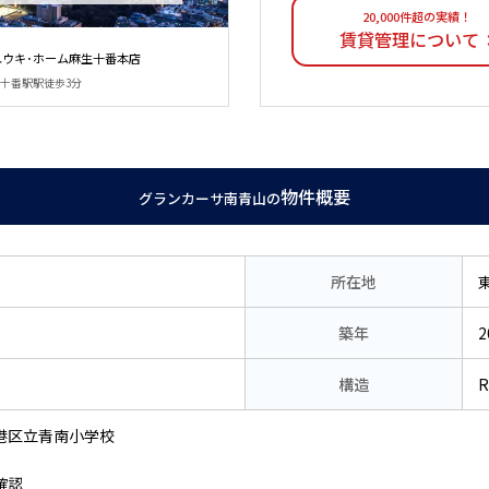
20,000件超の実績！
賃貸管理について
ユウキ･ホーム麻生十番本店
麻布十番駅駅徒歩3分
物件概要
グランカーサ南青山の
所在地
築年
2
構造
港区立青南小学校
確認