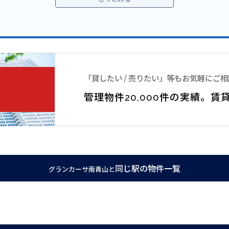
分
「貸したい / 売りたい」等もお気軽にご
通称キラー通りを西麻布へ向かい、右方向へ入った閑静な住宅街の一角
管理物件20,000件の実績。
賃
山の中核的な場所と言えます。
る鉄筋コンクリート造５階建のデザイナーズマンションです。
詳しいユウキホームへお問い合わせ下さいませ。
同じ駅の物件一覧
グランカーサ南青山と