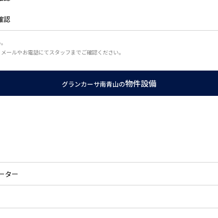
確認
い。
、メールやお電話にてスタッフまでご確認ください。
物件設備
グランカーサ南青山の
ーター