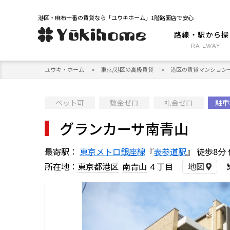
港区・麻布十番の賃貸なら「ユウキホーム」1階路面店で安心
路線・駅から探
ユウキ・ホーム
東京/港区の高級賃貸
港区の賃貸マンション
ペット可
敷金ゼロ
礼金ゼロ
駐車
グランカーサ南青山
最寄駅：
東京メトロ銀座線
『
表参道駅
』 徒歩8分 
所在地：
東京都港区
南青山
４丁目
地図