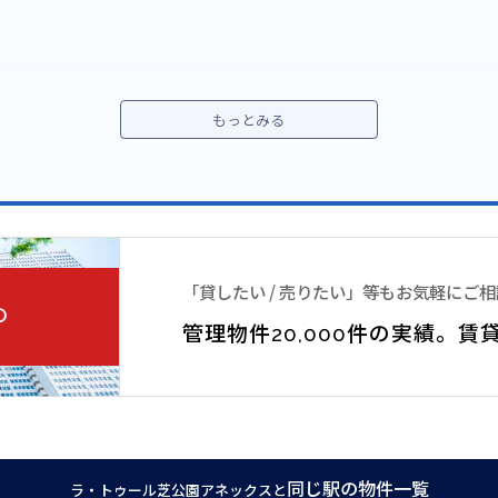
ラ・トゥール」シリーズです。地上7階建・総戸数56戸。2Ｌ
・トゥール芝公園」と一つにした開放感ある広い敷地には木々
たデザイン性の高いエントランスロビー。高層マンションには
「貸したい / 売りたい」等もお気軽にご
の
管理物件20,000件の実績。
賃
同じ駅の物件一覧
ラ・トゥール芝公園アネックスと