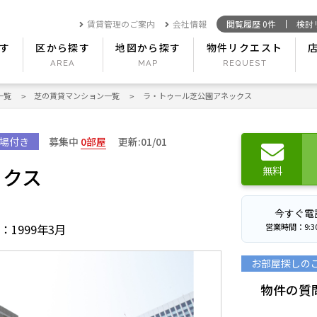
賃貸管理のご案内
会社情報
閲覧履歴
0
件
検討
す
区から探す
地図から探す
物件リクエスト
一覧
芝の賃貸マンション一覧
ラ・トゥール芝公園アネックス
場付き
募集中
0部屋
更新:01/01
ックス
無料
今すぐ電
営業時間：9:30〜
：1999年3月
お部屋探しの
物件の質