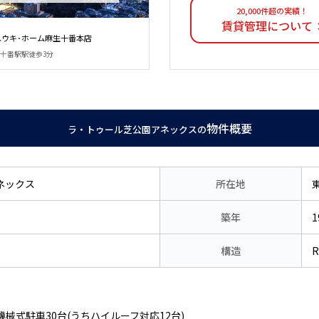
20,000件超の実績！
賃貸管理について
ユウキ･ホーム麻生十番本店
麻布十番駅駅徒歩3分
物件概要
ラ・トゥール芝公園アネックスの
ネックス
所在地
築年
1
構造
機械式駐車30台(うちハイルーフ対応12台)