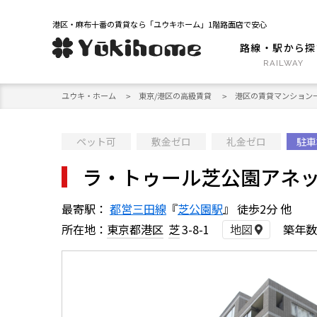
港区・麻布十番の賃貸なら「ユウキホーム」1階路面店で安心
路線・駅から探
ユウキ・ホーム
東京/港区の高級賃貸
港区の賃貸マンション
ペット可
敷金ゼロ
礼金ゼロ
駐車
ラ・トゥール芝公園アネ
最寄駅：
都営三田線
『
芝公園駅
』 徒歩2分 他
所在地：
東京都港区
芝
3-8-1
地図
築年数