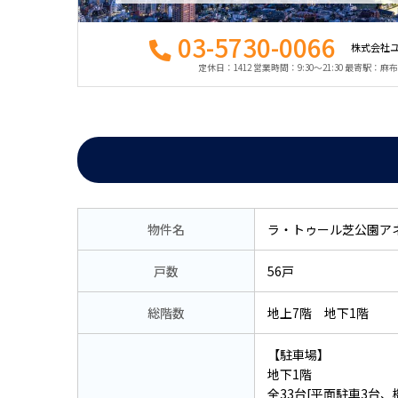
03-5730-0066
株式会社
定休日：1412 営業時間：9:30〜21:30 最寄駅：
物件名
ラ・トゥール芝公園ア
戸数
56戸
総階数
地上7階 地下1階
【駐車場】
地下1階
全33台[平面駐車3台、