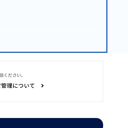
ＤＫ～3ＬＤＫの計9タイプで構成された低層型マ
が植栽され憩いの空間となっております。「芝公
無い穏やかな空間を演出する居住空間となってお
相談ください。
貸管理について