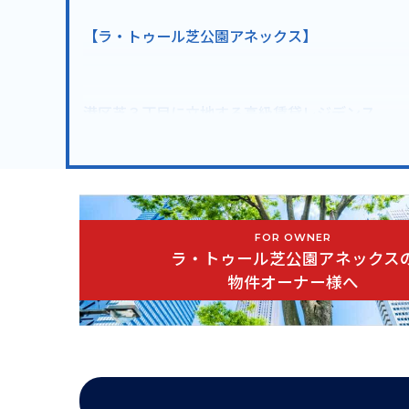
【ラ・トゥール芝公園アネックス】
港区芝３丁目に立地する高級賃貸レジデンス。
住友不動産プロデュースの超高級賃貸マンション「
ンションでございます。タワーレジデンスの「ラ
園」至近で緑豊かな立地。チェス盤をイメージし
ります。
FOR OWNER
ラ・トゥール芝公園アネックス
■ペット可
物件オーナー様へ
■フィットネスルーム
■ラウンジスペース
■24時間有人管理
■オートロック
■ＴＶモニター付インターフォン