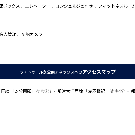
配ボックス
エレベーター
コンシェルジュ付き
フィットネスルー
間有人管理
防犯カメラ
アクセスマップ
ラ・トゥール芝公園アネックスへの
三田線
「
芝公園駅
」 徒歩2分 ・
都営大江戸線
「
赤羽橋駅
」 徒歩4分 ・