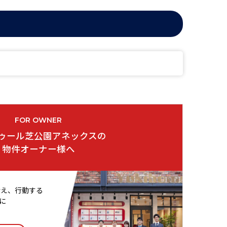
FOR OWNER
ゥール芝公園アネックスの
物件オーナー様へ
考え、行動する
に