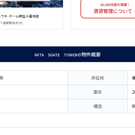
20,000件超の実績！
賃貸管理について
ユウキ･ホーム麻生十番本店
麻布十番駅駅徒歩3分
物件概要
MITA 5GATE TOWERの
ER
所在地
築年
2
構造
い。