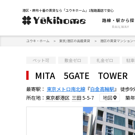
港区・麻布十番の賃貸なら「ユウキホーム」1階路面店で安心
路線・駅から探
ユウキ・ホーム
東京/港区の高級賃貸
港区の賃貸マンション
ペット可
敷金ゼロ
礼金ゼロ
駐車
MITA 5GATE TOWER
最寄駅：
東京メトロ南北線
『
白金高輪駅
』 徒歩9
所在地：
東京都港区
三田
5-5-7
地図
築年