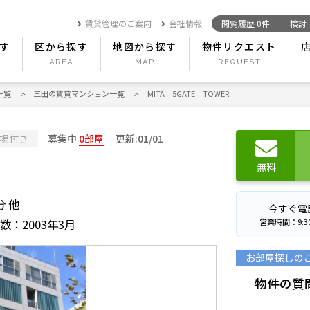
賃貸管理のご案内
会社情報
閲覧履歴
0
件
検討
す
区から探す
地図から探す
物件リクエスト
一覧
三田の賃貸マンション一覧
MITA 5GATE TOWER
場付き
募集中
0部屋
更新:01/01
無料
分 他
今すぐ電
営業時間：9:30〜
数：2003年3月
お部屋探しの
物件の質