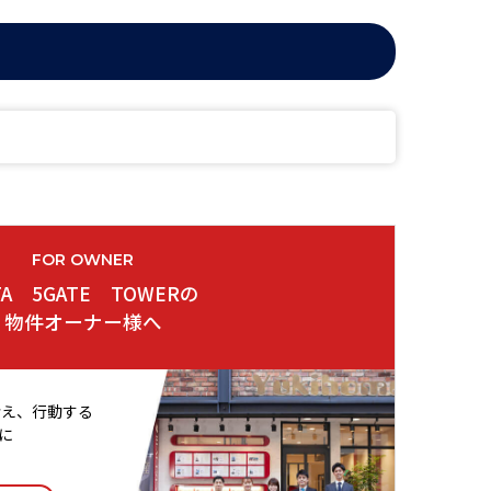
FOR OWNER
TA 5GATE TOWERの
物件オーナー様へ
考え、行動する
に