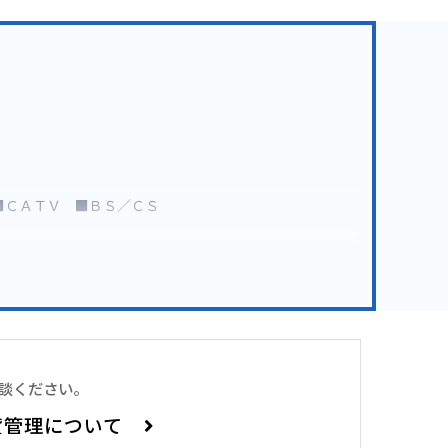
■ＣＡＴＶ ■ＢＳ／ＣＳ
相談ください。
非常に良いです。ケーブルテレビが見られます。
貸管理について