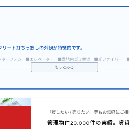
クリート打ちっ放しの外観が特徴的です。
ンターフォン ■エレベーター ■敷地内ゴミ置場 ■光ファイバー 
ンです。
ン。
ムが自信をもってご紹介できる物件です。
「貸したい / 売りたい」等もお気軽にご
地です。さらに都営三田線白金高輪駅など全部で4路線が使えて、交通の便が
管理物件20,000件の実績。
賃