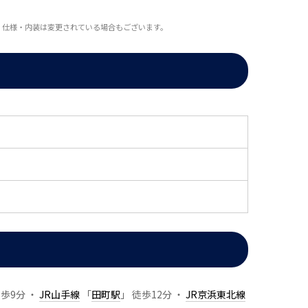
・仕様・内装は変更されている場合もございます。
徒歩9分 ・
JR山手線
「
田町駅
」 徒歩12分 ・
JR京浜東北線