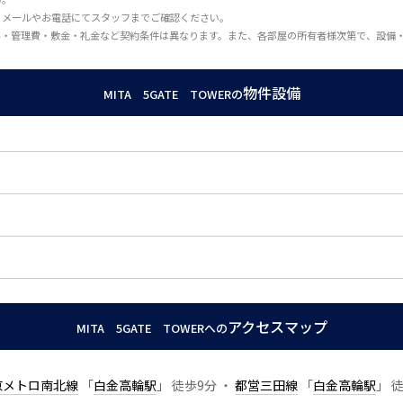
、メールやお電話にてスタッフまでご確認ください。
料・管理費・敷金・礼金など契約条件は異なります。また、各部屋の所有者様次第で、設備
物件設備
MITA 5GATE TOWERの
アクセスマップ
MITA 5GATE TOWERへの
京メトロ南北線
「
白金高輪駅
」 徒歩9分 ・
都営三田線
「
白金高輪駅
」 