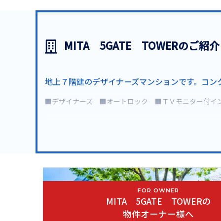
MITA 5GATE TOWERのご紹介
地上７階建のデザイナーズマンションです。コン
■デザイナーズ ■オートロック ■ＴＶモニター付イ
MITA 5GATE TOWERは2003年3月築の分譲賃貸マンショ
建築デザイナー設計によるこだわりのデザイナーズマンショ
港区で長い間営業し、港区とともに成長してきたユウキホー
最も近い東京メトロ南北線白金高輪駅からは徒歩9分の好立
FOR OWNER
MITA 5GATE TOWERの
物件オーナー様へ