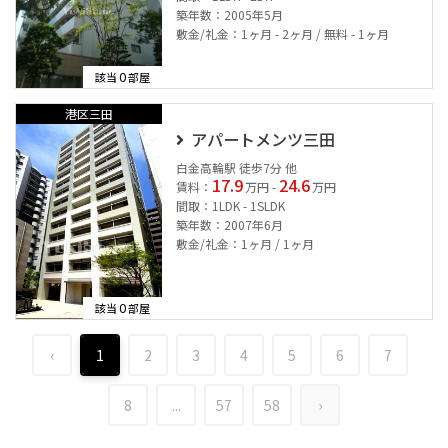
築年数：2005年5月
敷金/礼金：1ヶ月 - 2ヶ月 / 無料 - 1ヶ月
0
該当
部屋
港区三田
アパートメンツ三田
白金高輪駅 徒歩7分 他
17.9
24.6
賃料：
万円 -
万円
間取：1LDK - 1SLDK
築年数：2007年6月
敷金/礼金：1ヶ月 / 1ヶ月
0
該当
部屋
‹
1
2
3
4
5
6
7
8
...
57
58
›