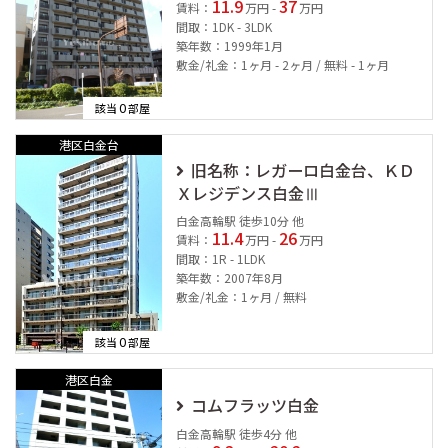
11.9
37
賃料：
万円 -
万円
間取：1DK - 3LDK
築年数：1999年1月
敷金/礼金：1ヶ月 - 2ヶ月 / 無料 - 1ヶ月
0
該当
部屋
港区白金台
旧名称：レガーロ白金台、ＫＤ
Ｘレジデンス白金Ⅲ
白金高輪駅 徒歩10分 他
11.4
26
賃料：
万円 -
万円
間取：1R - 1LDK
築年数：2007年8月
敷金/礼金：1ヶ月 / 無料
0
該当
部屋
港区白金
コムフラッツ白金
白金高輪駅 徒歩4分 他