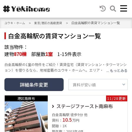
白金高輪駅の賃貸マンション一覧
ユウキ・ホーム
東京/港区の高級賃貸
白金高輪駅の賃貸マンション一覧
該当物件：
建物
870
棟
部屋数
1
室
1-15件表示
白金高輪駅の1室の物件をご紹介！賃貸住宅（賃貸マンション・タワーマンシ
ョン）を借りるなら、地域密着のユウキ・ホームへ。エリア・沿線・建物の
種類・人気テーマ・条件など豊富な検索機能で、高級賃貸マンション情報を
お届けし、あなたの賃貸情報探し・お家探しをサポートします。
詳細条件変更
港区南麻布
11/28更新
ステージファースト南麻布
白金高輪駅 徒歩9分 他
10.5
賃料：
万円
間取：1K
築年数：2003年4月