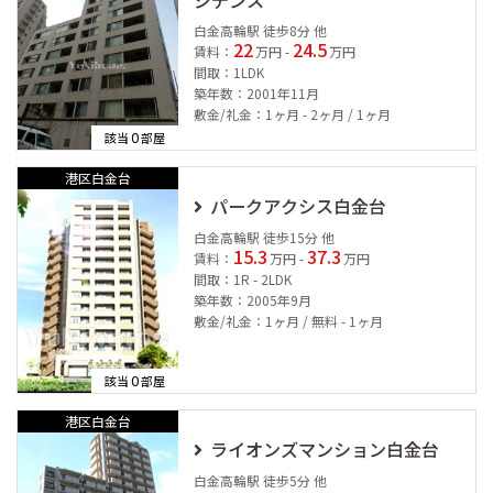
ジデンス
白金高輪駅 徒歩8分 他
22
24.5
賃料：
万円 -
万円
間取：1LDK
築年数：2001年11月
敷金/礼金：1ヶ月 - 2ヶ月 / 1ヶ月
0
該当
部屋
港区白金台
パークアクシス白金台
白金高輪駅 徒歩15分 他
15.3
37.3
賃料：
万円 -
万円
間取：1R - 2LDK
築年数：2005年9月
敷金/礼金：1ヶ月 / 無料 - 1ヶ月
0
該当
部屋
港区白金台
ライオンズマンション白金台
白金高輪駅 徒歩5分 他