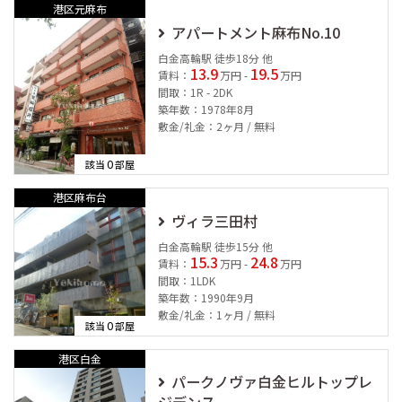
港区元麻布
アパートメント麻布No.10
白金高輪駅 徒歩18分 他
13.9
19.5
賃料：
万円 -
万円
間取：1R - 2DK
築年数：1978年8月
敷金/礼金：2ヶ月 / 無料
0
該当
部屋
港区麻布台
ヴィラ三田村
白金高輪駅 徒歩15分 他
15.3
24.8
賃料：
万円 -
万円
間取：1LDK
築年数：1990年9月
敷金/礼金：1ヶ月 / 無料
0
該当
部屋
港区白金
パークノヴァ白金ヒルトップレ