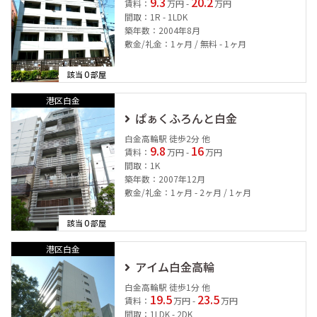
9.3
20.2
賃料：
万円 -
万円
間取：1R - 1LDK
築年数：2004年8月
敷金/礼金：1ヶ月 / 無料 - 1ヶ月
0
該当
部屋
港区白金
ぱぁくふろんと白金
白金高輪駅 徒歩2分 他
9.8
16
賃料：
万円 -
万円
間取：1K
築年数：2007年12月
敷金/礼金：1ヶ月 - 2ヶ月 / 1ヶ月
0
該当
部屋
港区白金
アイム白金高輪
白金高輪駅 徒歩1分 他
19.5
23.5
賃料：
万円 -
万円
間取：1LDK - 2DK