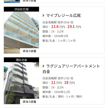
0
該当
部屋
渋谷区広尾
マイプレジール広尾
白金高輪駅 徒歩20分 他
13.6
19.1
賃料：
万円 -
万円
間取：1K - 1LDK
築年数：2008年3月
敷金/礼金：1ヶ月 / 1ヶ月
0
該当
部屋
港区白金
ラグジュアリーアパートメント
白金
白金高輪駅 徒歩13分 他
11
18
賃料：
万円 -
万円
間取：1K - 2LDK
築年数：2006年11月
敷金/礼金：無料 - 1ヶ月 / 無料
0
該当
部屋