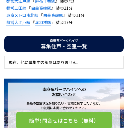
都営大江戸線
『
麻布十番駅
』 徒歩7分
都営三田線
『
白金高輪駅
』 徒歩11分
東京メトロ南北線
『
白金高輪駅
』 徒歩11分
都営大江戸線
『
赤羽橋駅
』 徒歩17分
南麻布パークハイツ
募集住戸・空室一覧
現在、他に募集中の部屋はありません。
南麻布パークハイツへの
お問い合わせ
最新の空室状況が知りたい・実際に見学したいなど、
お気軽にお問い合わせください。
簡単! 問合せはこちら（無料）