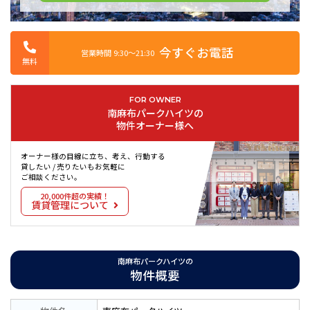
今すぐお電話
営業時間 9:30〜21:30
無料
FOR OWNER
南麻布パークハイツの
物件オーナー様へ
オーナー様の目線に立ち、考え、行動する
貸したい / 売りたいもお気軽に
ご相談ください。
20,000件超の実績！
賃貸管理について
南麻布パークハイツの
物件概要