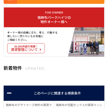
FOR OWNER
南麻布パークハイツの
物件オーナー様へ
オーナー様の目線に立ち、考え、行動する
貸したい / 売りたいもお気軽に
ご相談ください。
20,000件超の実績！
賃貸管理について
新着物件
UPDATED
このページに関連する検索条件
南麻布のデザイナーズ物件の賃貸マ
南麻布の宅配ボックスの賃貸マンシ