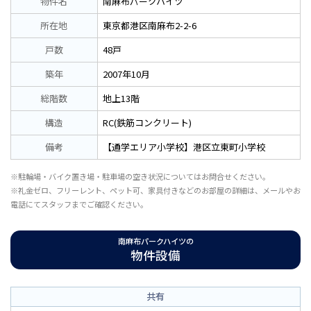
物件名
南麻布パークハイツ
所在地
東京都港区南麻布2-2-6
戸数
48戸
築年
2007年10月
総階数
地上13階
構造
RC(鉄筋コンクリート)
備考
【通学エリア小学校】港区立東町小学校
※駐輪場・バイク置き場・駐車場の空き状況についてはお問合せください。
※礼金ゼロ、フリーレント、ペット可、家具付きなどのお部屋の詳細は、メールやお
電話にてスタッフまでご確認ください。
南麻布パークハイツの
物件設備
共有