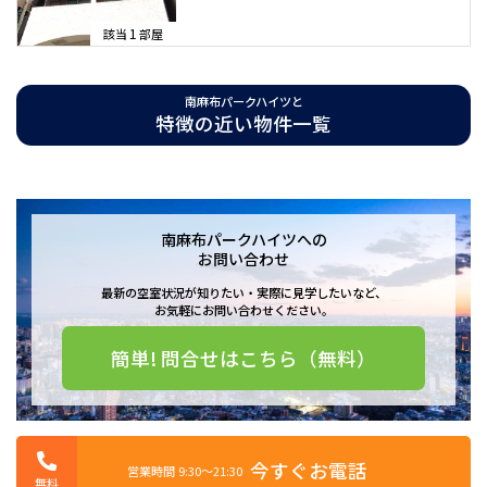
常に良いです。宅配ボックスがございますので、普段忙しく荷物を受
け取れない方にとってはとても助かります。24時間有人管理のマンシ
1
該当
部屋
ョンでセキュリティ面も充実。敷地内にごみ置き場がありますので、
いつでもごみを捨てられます。
南麻布パークハイツと
特徴の近い物件一覧
南麻布パークハイツへの
お問い合わせ
最新の空室状況が知りたい・実際に見学したいなど、
お気軽にお問い合わせください。
簡単! 問合せはこちら（無料）
今すぐお電話
営業時間 9:30〜21:30
無料