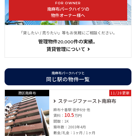
ンツ/大型液晶テレビ、ドラム式選択乾燥機、冷蔵庫、食洗機、
FOR OWNER
ソファーテーブルセット、ベット等/全室1LDKタイプ（37.02～
南麻布パークハイツの
物件オーナー様へ
37.09㎡）の全48住戸／旧南麻布デュープレックスC's
是非この機会にお洒落な街“南麻布”に暮らしてみてはいかがでし
「貸したい / 売りたい」等もお気軽にご相談ください。
ょうか。
管理物件20,000件の実績。
賃貸管理について
南麻布パークハイツの賃貸情報は、南麻布の賃貸に詳しいユウキ
ホームへお気軽にお問合せ下さいませ。
南麻布パークハイツと
同じ駅の物件一覧
南麻布パークハイツは2007年10月築の総戸数48戸のマンションです。
港区南麻布
11/28更新
建築デザイナー設計によるこだわりのデザイナーズマンション。
ステージファースト南麻布
港区で長い間営業し、港区とともに成長してきたユウキホームが自信
麻布十番駅 徒歩6分 他
をもってご紹介できる物件です。
10.5
賃料：
万円
間取：1K
最も近い東京メトロ南北線麻布十番駅からは徒歩7分の好立地です。さ
築年数：2003年4月
らに都営大江戸線麻布十番駅など全部で5路線が使えて、交通の便が非
敷金/礼金：1ヶ月 / 1ヶ月