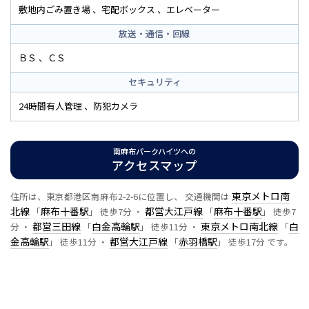
敷地内ごみ置き場
宅配ボックス
エレベーター
放送・通信・回線
ＢＳ
ＣＳ
セキュリティ
24時間有人管理
防犯カメラ
南麻布パークハイツへの
アクセスマップ
東京メトロ南
住所は、東京都港区南麻布2-2-6に位置し、 交通機関は
北線
麻布十番駅
都営大江戸線
麻布十番駅
「
」 徒歩7分 ・
「
」 徒歩7
都営三田線
白金高輪駅
東京メトロ南北線
白
分 ・
「
」 徒歩11分 ・
「
金高輪駅
都営大江戸線
赤羽橋駅
」 徒歩11分 ・
「
」 徒歩17分 です。