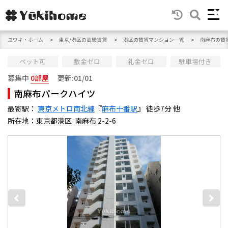
ユウキ・ホーム
東京/港区の高級賃貸
港区の賃貸マンション一覧
南麻布の賃
ペット可
敷金ゼロ
礼金ゼロ
駐車場付き
募集中
0部屋
更新:01/01
南麻布パークハイツ
最寄駅：
東京メトロ南北線
『
麻布十番駅
』 徒歩7分 他
所在地：
東京都港区
南麻布
2-2-6