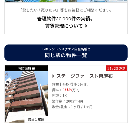
「貸したい / 売りたい」等もお気軽にご相談ください。
●施工会社：(株)鴻池組
管理物件20,000件の実績。
白金高輪の象徴ともいえる大規模の高級賃貸マンション、レキシ
賃貸管理について
ントンスクエア白金高輪。
白金高輪駅徒歩1分に位置する利便性。
レキシントンスクエア白金高輪と
高級分譲マンションを思わすような、堂に入った外観は周辺でも
同じ駅の物件一覧
一際目立っており、圧倒的な存在感を放つ。
豪華なエントランスにコンシェルジュ対応も完備。
港区南麻布
11/28更新
ステージファースト南麻布
白金高輪駅直結の大型商業複合施設「白金アエルシティ」を徒歩
麻布十番駅 徒歩6分 他
10.5
1分圏内に捉え、スーパー・クリニック・飲食店・衣料店など充
賃料：
万円
間取：1K
実した生活施設をご利用になれます。
築年数：2003年4月
敷金/礼金：1ヶ月 / 1ヶ月
落ち着いた住環境で贅沢にお暮しになりたい方に大変オススメの
レキシントンスクエア白金高輪。
1
該当
部屋