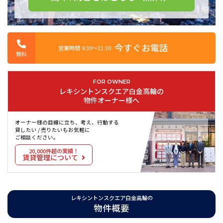
今すぐお電話
営業時間 9:30〜21:30
無料
FOR OWNER
レキシントンスクエア白金高輪の
物件オーナー様へ
オーナー様の目線に立ち、考え、行動する
貸したい / 売りたいもお気軽に
ご相談ください。
20,000件超の実績！
賃貸管理について
レキシントンスクエア白金高輪の
物件概要