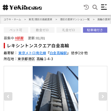
ユウキ・ホーム
東京/港区の高級賃貸
港区の賃貸マンション一覧
高輪の賃貸
ペット可
敷金ゼロ
礼金ゼロ
駐車場付き
募集中
0部屋
更新:01/01
レキシントンスクエア白金高輪
最寄駅：
東京メトロ南北線
『
白金高輪駅
』 徒歩1分 他
所在地：
東京都港区
高輪
1-4-3