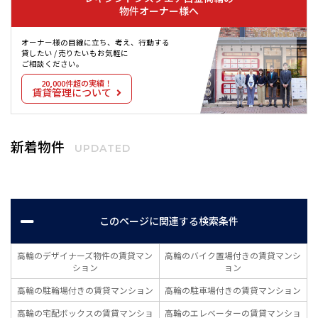
物件オーナー様へ
オーナー様の目線に立ち、考え、行動する
貸したい / 売りたいもお気軽に
ご相談ください。
20,000件超の実績！
賃貸管理について
新着物件
UPDATED
このページに関連する検索条件
高輪のデザイナーズ物件の賃貸マン
高輪のバイク置場付きの賃貸マンシ
ション
ョン
高輪の駐輪場付きの賃貸マンション
高輪の駐車場付きの賃貸マンション
高輪の宅配ボックスの賃貸マンショ
高輪のエレベーターの賃貸マンショ