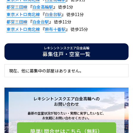
都営三田線
『
白金高輪駅
』 徒歩1分
東京メトロ南北線
『
白金台駅
』 徒歩11分
都営三田線
『
白金台駅
』 徒歩11分
東京メトロ南北線
『
麻布十番駅
』 徒歩15分
レキシントンスクエア白金高輪
募集住戸・空室一覧
現在、他に募集中の部屋はありません。
レキシントンスクエア白金高輪への
お問い合わせ
最新の空室状況が知りたい・実際に見学したいなど、
お気軽にお問い合わせください。
簡単! 問合せはこちら（無料）