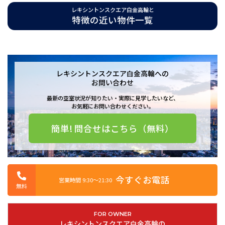
是非この機会に暮らしやすい街“高輪”に住んでみませんか。
レキシントンスクエア白金高輪と
特徴の近い物件一覧
レキシントンスクエア白金高輪の賃貸情報は、ユウキホームへお
問い合わせ下さいませ。
レキシントンスクエア白金高輪への
お問い合わせ
レキシントンスクエア白金高輪は2005年12月築の総戸数129戸のタワ
最新の空室状況が知りたい・実際に見学したいなど、
ーマンションです。
お気軽にお問い合わせください。
建築デザイナー設計によるこだわりのデザイナーズマンション。
港区で長い間営業し、港区とともに成長してきたユウキホームが自信
簡単! 問合せはこちら（無料）
をもってご紹介できる物件です。
最も近い東京メトロ南北線白金高輪駅からは徒歩1分の好立地です。さ
らに都営三田線白金高輪駅など全部で5路線が使えて、交通の便が非常
に良いです。宅配ボックスがございますので、普段忙しく荷物を受け
今すぐお電話
営業時間 9:30〜21:30
無料
取れない方にとってはとても助かります。24時間有人管理のマンショ
ンでセキュリティ面も充実。駐車場がありますので、敷地内に自家用
車を停められます。敷地内にごみ置き場がありますので、いつでもご
FOR OWNER
みを捨てられます。ケーブルテレビが見られます。
レキシントンスクエア白金高輪の