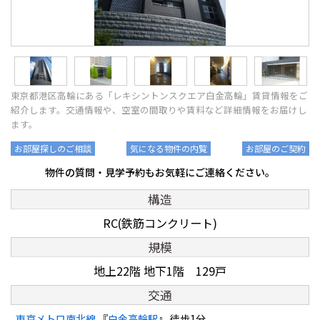
東京都港区高輪にある「レキシントンスクエア白金高輪」賃貸情報をご
紹介します。交通情報や、空室の間取りや賃料など詳細情報をお届けし
ます。
お部屋探しのご相談
気になる物件の内覧
お部屋のご契約
物件の質問・見学予約もお気軽にご連絡ください。
構造
RC(鉄筋コンクリート)
規模
地上22階 地下1階 129戸
交通
東京メトロ南北線
『
白金高輪駅
』 徒歩1分