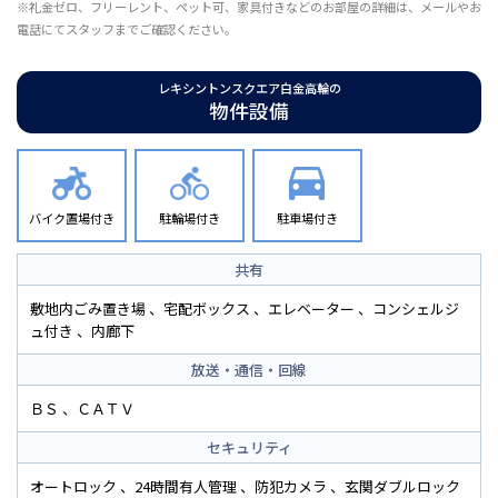
※礼金ゼロ、フリーレント、ペット可、家具付きなどのお部屋の詳細は、メールやお
電話にてスタッフまでご確認ください。
レキシントンスクエア白金高輪の
物件設備
バイク置場付き
駐輪場付き
駐車場付き
共有
敷地内ごみ置き場
宅配ボックス
エレベーター
コンシェルジ
ュ付き
内廊下
放送・通信・回線
ＢＳ
ＣＡＴＶ
セキュリティ
オートロック
24時間有人管理
防犯カメラ
玄関ダブルロック