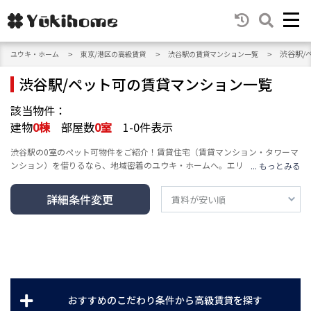
渋谷駅/
ユウキ・ホーム
東京/港区の高級賃貸
渋谷駅の賃貸マンション一覧
渋谷駅/ペット可の賃貸マンション一覧
該当物件：
建物
0
棟
部屋数
0
室
1-0件表示
渋谷駅の0室のペット可物件をご紹介！賃貸住宅（賃貸マンション・タワーマ
ンション）を借りるなら、地域密着のユウキ・ホームへ。エリア・沿線・建
物の種類・人気テーマ・条件など豊富な検索機能で、高級賃貸マンション情
報をお届けし、あなたの賃貸情報探し・お家探しをサポートします。
詳細条件変更
おすすめのこだわり条件から高級賃貸を探す