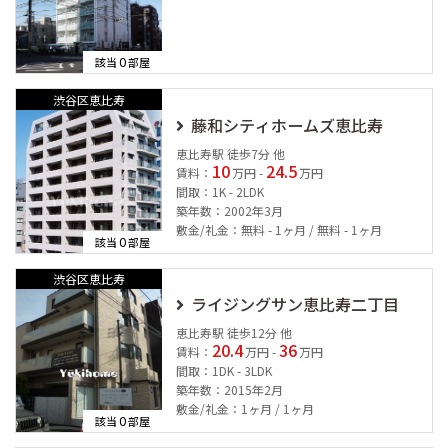
0
該当
部屋
渋谷区恵比寿
藤和シティホームズ恵比寿
恵比寿駅 徒歩7分 他
10
24.5
賃料：
万円 -
万円
間取：1K - 2LDK
築年数：2002年3月
敷金/礼金：無料 - 1ヶ月 / 無料 - 1ヶ月
0
該当
部屋
渋谷区恵比寿
ライジングサン恵比寿二丁目
恵比寿駅 徒歩12分 他
20.4
36
賃料：
万円 -
万円
間取：1DK - 3LDK
築年数：2015年2月
敷金/礼金：1ヶ月 / 1ヶ月
0
該当
部屋