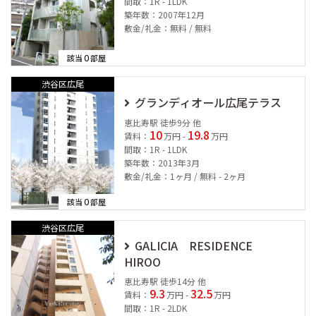
間取：1R - 1LDK
築年数：2007年12月
敷金/礼金：無料 / 無料
0
該当
部屋
渋谷区広尾
グランディオール広尾テラス
恵比寿駅 徒歩9分 他
10
19.8
賃料：
万円 -
万円
間取：1R - 1LDK
築年数：2013年3月
敷金/礼金：1ヶ月 / 無料 - 2ヶ月
0
該当
部屋
渋谷区広尾
GALICIA RESIDENCE
HIROO
恵比寿駅 徒歩14分 他
9.3
32.5
賃料：
万円 -
万円
間取：1R - 2LDK