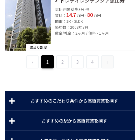
トレディレジデンシア恵比寿
恵比寿駅 徒歩3分 他
14.7
80
賃料：
万円 -
万円
間取：1R - 3LDK
築年数：2008年7月
敷金/礼金：2ヶ月 / 無料 - 1ヶ月
0
該当
部屋
‹
1
2
3
4
›
おすすめのこだわり条件から高級賃貸を探す
おすすめの駅から高級賃貸を探す