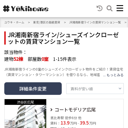
ユウキ・ホーム
東京/港区の高級賃貸
JR湘南新宿ラインの賃貸マンション一覧
JR湘南新宿ライン/シューズインクローゼ
ットの賃貸マンション一覧
該当物件：
建物
52
棟
部屋数
0
室
1-15件表示
JR湘南新宿ラインの0室のシューズインクローゼット物件をご紹介！賃貸住宅
（賃貸マンション・タワーマンション）を借りるなら、地域密着のユウキ・
ホームへ。エリア・沿線・建物の種類・人気テーマ・条件など豊富な検索機
能で、高級賃貸マンション情報をお届けし、あなたの賃貸情報探し・お家探
詳細条件変更
しをサポートします。
渋谷区広尾
コートモデリア広尾
恵比寿駅 徒歩6分 他
13.9
39.5
賃料：
万円 -
万円