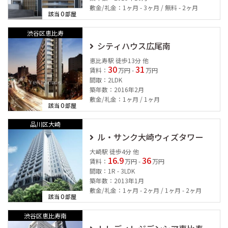
敷金/礼金：1ヶ月 - 3ヶ月 / 無料 - 2ヶ月
0
該当
部屋
渋谷区恵比寿
シティハウス広尾南
恵比寿駅 徒歩13分 他
30
31
賃料：
万円 -
万円
間取：2LDK
築年数：2016年2月
敷金/礼金：1ヶ月 / 1ヶ月
0
該当
部屋
品川区大崎
ル・サンク大崎ウィズタワー
大崎駅 徒歩4分 他
16.9
36
賃料：
万円 -
万円
間取：1R - 3LDK
築年数：2013年1月
敷金/礼金：1ヶ月 - 2ヶ月 / 1ヶ月 - 2ヶ月
0
該当
部屋
渋谷区恵比寿南