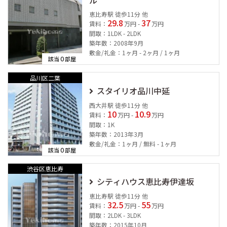
ル
恵比寿駅 徒歩11分 他
29.8
37
賃料：
万円 -
万円
間取：1LDK - 2LDK
築年数：2008年9月
敷金/礼金：1ヶ月 - 2ヶ月 / 1ヶ月
0
該当
部屋
品川区二葉
スタイリオ品川中延
西大井駅 徒歩11分 他
10
10.9
賃料：
万円 -
万円
間取：1K
築年数：2013年3月
敷金/礼金：1ヶ月 / 無料 - 1ヶ月
0
該当
部屋
渋谷区恵比寿
シティハウス恵比寿伊達坂
恵比寿駅 徒歩11分 他
32.5
55
賃料：
万円 -
万円
間取：2LDK - 3LDK
築年数：2015年10月