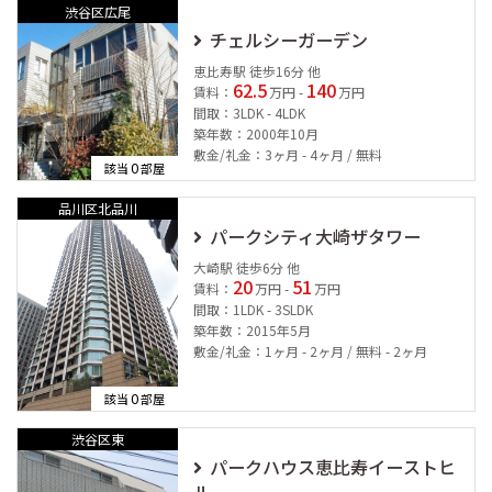
渋谷区広尾
チェルシーガーデン
恵比寿駅 徒歩16分 他
62.5
140
賃料：
万円 -
万円
間取：3LDK - 4LDK
築年数：2000年10月
敷金/礼金：3ヶ月 - 4ヶ月 / 無料
0
該当
部屋
品川区北品川
パークシティ大崎ザタワー
大崎駅 徒歩6分 他
20
51
賃料：
万円 -
万円
間取：1LDK - 3SLDK
築年数：2015年5月
敷金/礼金：1ヶ月 - 2ヶ月 / 無料 - 2ヶ月
0
該当
部屋
渋谷区東
パークハウス恵比寿イーストヒ