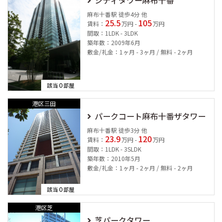
麻布十番駅 徒歩4分 他
25.5
105
賃料：
万円 -
万円
間取：1LDK - 3LDK
築年数：2009年6月
敷金/礼金：1ヶ月 - 3ヶ月 / 無料 - 2ヶ月
0
該当
部屋
港区三田
パークコート麻布十番ザタワー
麻布十番駅 徒歩3分 他
23.9
120
賃料：
万円 -
万円
間取：1LDK - 3SLDK
築年数：2010年5月
敷金/礼金：1ヶ月 - 2ヶ月 / 無料 - 2ヶ月
0
該当
部屋
港区芝
芝パークタワー