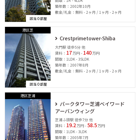
間取：1R - 4LDK
築年数：2002年10月
敷金/礼金：無料 - 2ヶ月 / 1ヶ月 - 2ヶ月
0
該当
部屋
港区芝
Crestprimetower-Shiba
大門駅 徒歩5分 他
17
140
賃料：
万円 -
万円
間取：1LDK - 3SLDK
築年数：2007年8月
敷金/礼金：無料 - 2ヶ月 / 1ヶ月 - 2ヶ月
0
該当
部屋
港区芝浦
パークタワー芝浦ベイワード
アーバンウィング
芝浦ふ頭駅 徒歩7分 他
19.2
58.5
賃料：
万円 -
万円
間取：1LDK - 3LDK
築年数：2005年7月