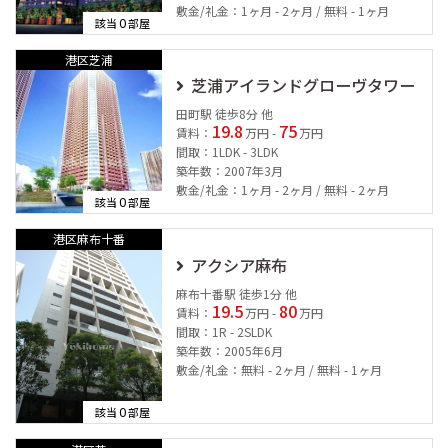
敷金/礼金：1ヶ月 - 2ヶ月 / 無料 - 1ヶ月
0
該当
部屋
港区芝浦
芝浦アイランドグローヴタワー
田町駅 徒歩8分 他
19.8
75
賃料：
万円 -
万円
間取：1LDK - 3LDK
築年数：2007年3月
敷金/礼金：1ヶ月 - 2ヶ月 / 無料 - 2ヶ月
0
該当
部屋
港区麻布十番
アクシア麻布
麻布十番駅 徒歩1分 他
19.5
80
賃料：
万円 -
万円
間取：1R - 2SLDK
築年数：2005年6月
敷金/礼金：無料 - 2ヶ月 / 無料 - 1ヶ月
0
該当
部屋