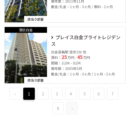
築年数：2011年11月
敷金/礼金：1ヶ月 - 3ヶ月 / 無料 - 2ヶ月
0
該当
部屋
港区白金
プレイス白金ブライトレジデン
ス
白金高輪駅 徒歩2分 他
25
45
賃料：
万円 -
万円
間取：1LDK - 3LDK
築年数：2005年5月
敷金/礼金：1ヶ月 - 3ヶ月 / 1ヶ月 - 2ヶ月
0
該当
部屋
‹
1
2
3
4
5
6
7
8
›