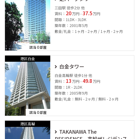
三田駅 徒歩2分 他
20
37.5
賃料：
万円 -
万円
間取：1LDK - 3LDK
築年数：2001年5月
敷金/礼金：1ヶ月 - 2ヶ月 / 1ヶ月 - 2ヶ月
0
該当
部屋
港区白金
白金タワー
白金高輪駅 徒歩1分 他
13
49.8
賃料：
万円 -
万円
間取：1R - 2LDK
築年数：2005年9月
敷金/礼金：無料 - 2ヶ月 / 無料 - 2ヶ月
0
該当
部屋
港区高輪
TAKANAWA The
RESIDENCE 高輪ザレジデンス