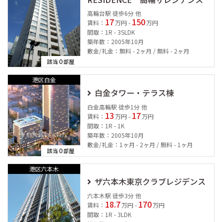
高輪台駅 徒歩6分 他
17
150
賃料：
万円 -
万円
間取：1R - 3SLDK
築年数：2005年10月
敷金/礼金：無料 - 2ヶ月 / 無料 - 2ヶ月
0
該当
部屋
港区白金
白金タワー・テラス棟
白金高輪駅 徒歩1分 他
13
17
賃料：
万円 -
万円
間取：1R - 1K
築年数：2005年10月
敷金/礼金：1ヶ月 - 2ヶ月 / 無料 - 1ヶ月
0
該当
部屋
港区六本木
ザ六本木東京クラブレジデンス
六本木駅 徒歩3分 他
18.7
170
賃料：
万円 -
万円
間取：1R - 3LDK