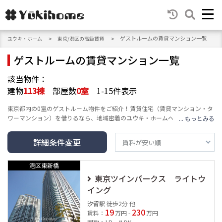
ゲストルームの賃貸マンション一覧
ユウキ・ホーム
東京/港区の高級賃貸
ゲストルームの賃貸マンション一覧
該当物件：
建物
113
棟
部屋数
0
室
1-15件表示
東京都内の0室のゲストルーム物件をご紹介！賃貸住宅（賃貸マンション・タ
ワーマンション）を借りるなら、地域密着のユウキ・ホームへ。エリア・沿
線・建物の種類・人気テーマ・条件など豊富な検索機能で、高級賃貸マンシ
ョン情報をお届けし、あなたの賃貸情報探し・お家探しをサポートします。
詳細条件変更
港区東新橋
東京ツインパークス ライトウ
イング
汐留駅 徒歩2分 他
19
230
賃料：
万円 -
万円