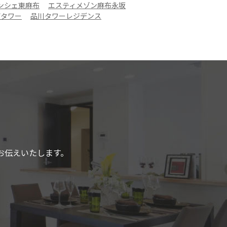
ンシェ東麻布
エスティメゾン麻布永坂
ザタワー
品川タワーレジデンス
お伝えいたします。