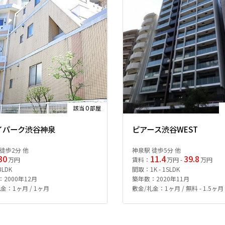
0
該当
部屋
イパーク渋谷神泉
ピアース渋谷WEST
徒歩2分 他
神泉駅 徒歩5分 他
30
11.4
39.8
万円
賃料：
万円 -
万円
LDK
間取：1K - 1SLDK
2000年12月
築年数：2020年11月
金：1ヶ月 / 1ヶ月
敷金/礼金：1ヶ月 / 無料 - 1.5ヶ月