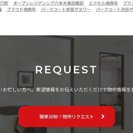
穴町
オープンレジデンシア六本木美術館前
エクセル南麻布
ブラ
輪
プラウド南麻布
パークコート赤坂ザタワー
パークコート渋谷
REQUEST
いお忙しい方へ。希望情報をお伝えいただくだけで物件情報を
簡単30秒！物件リクエスト