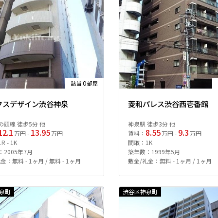
0
該当
部屋
クスデザイン渋谷神泉
菱和パレス渋谷西壱番館
の頭線 徒歩5分 他
神泉駅 徒歩3分 他
12.1
13.95
8.55
9.3
万円 -
万円
賃料：
万円 -
万円
 - 1K
間取：1K
2005年7月
築年数：1999年5月
金：無料 - 1ヶ月 / 無料 - 1ヶ月
敷金/礼金：無料 - 1ヶ月 / 1ヶ月
泉町
渋谷区神泉町