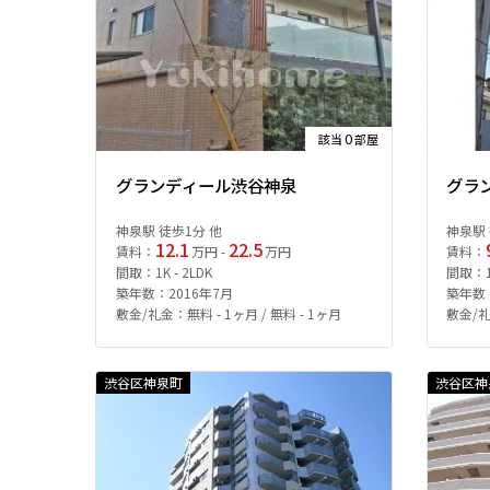
0
該当
部屋
グランディール渋谷神泉
グラ
神泉駅 徒歩1分 他
神泉駅 
12.1
22.5
賃料：
万円 -
万円
賃料：
間取：1K - 2LDK
間取：1K
築年数：2016年7月
築年数：
敷金/礼金：無料 - 1ヶ月 / 無料 - 1ヶ月
敷金/礼
渋谷区神泉町
渋谷区神