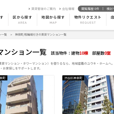
賃貸管理のご案内
会社情報
閲覧履歴
0
件
検討
す
区から探す
地図から探す
物件リクエスト
ン一覧
神泉町/駐輪場付きの賃貸マンション一覧
マンション一覧
該当物件：
建物
10
棟
部屋数
0
室
賃貸マンション・タワーマンション）を借りるなら、地域密着のユウキ・ホームへ
・お家探しをサポートします。
泉町
渋谷区神泉町