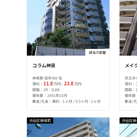
0
該当
部屋
コラム神泉
メイ
神泉駅 徒歩4分 他
京王井
11.8
23.8
賃料：
万円 -
万円
賃料：
間取：1R - 2LDK
間取：1R
築年数：2001年10月
築年数：
敷金/礼金：無料 - 1ヶ月 / 0.5ヶ月 - 1ヶ月
敷金/礼
渋谷区神泉町
渋谷区神