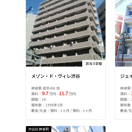
0
該当
部屋
メゾン・ド・ヴィレ渋谷
ジェ
神泉駅 徒歩4分 他
神泉駅 
9.7
11.7
賃料：
万円 -
万円
賃料：
間取：1K
間取：3
築年数：1998年2月
築年数：
敷金/礼金：無料 - 1ヶ月 / 無料 - 1ヶ月
敷金/礼
渋谷区神泉町