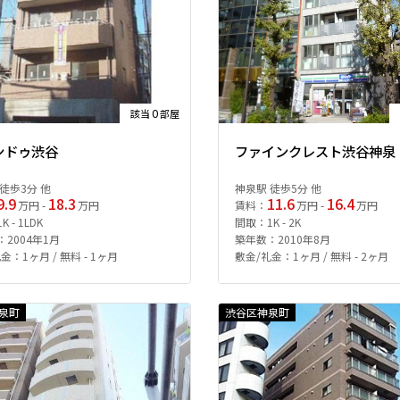
0
該当
部屋
ンドゥ渋谷
ファインクレスト渋谷神泉
徒歩3分 他
神泉駅 徒歩5分 他
9.9
18.3
11.6
16.4
万円 -
万円
賃料：
万円 -
万円
 - 1LDK
間取：1K - 2K
2004年1月
築年数：2010年8月
金：1ヶ月 / 無料 - 1ヶ月
敷金/礼金：1ヶ月 / 無料 - 2ヶ月
泉町
渋谷区神泉町