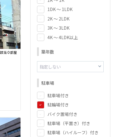
1DK ～ 1LDK
2K ～ 2LDK
3K ～ 3LDK
4K ～ 4LDK以上
築年数
0
該当
部屋
駐車場
駐車場付き
駐輪場付き
バイク置場付き
駐車場（平置き）付き
駐車場（ハイルーフ）付き