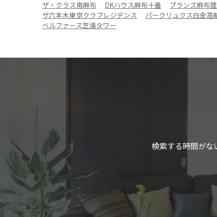
ザ・クラス南麻布
DKハウス麻布十番
ブランズ麻布狸
ザ六本木東京クラブレジデンス
パークリュクス白金高
ベルファース芝浦タワー
検索する時間がな