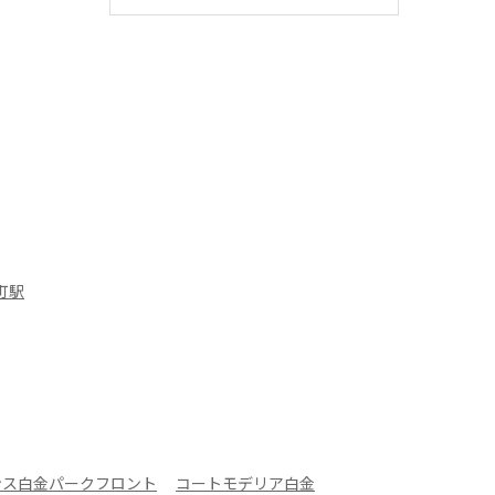
町駅
ンス白金パークフロント
コートモデリア白金