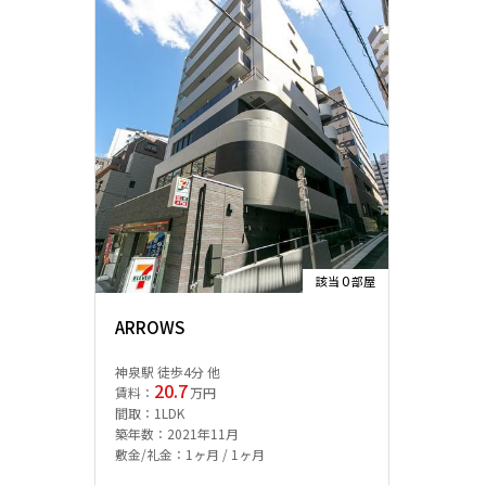
0
該当
部屋
ARROWS
神泉駅 徒歩4分 他
20.7
賃料：
万円
間取：1LDK
築年数：2021年11月
敷金/礼金：1ヶ月 / 1ヶ月