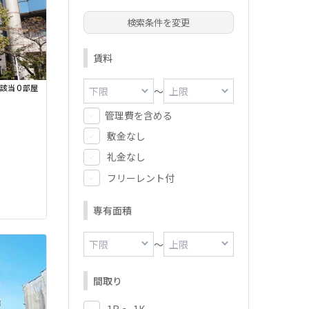
検索条件を変更
賃料
0
該当
部屋
～
管理費を含める
敷金なし
礼金なし
フリーレント付
専有面積
～
間取り
1R ～ 1K