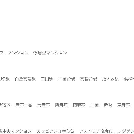
ワーマンション
低層型マンション
田町駅
白金高輪駅
三田駅
白金台駅
高輪台駅
乃木坂駅
浜松
新宿区
麻布十番
元麻布
西麻布
南麻布
白金
赤坂
東麻布
番中央マンション
カサビアンコ麻布台
アストリア南麻布
レジデ