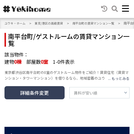
南平台
ユウキ・ホーム
東京/港区の高級賃貸
南平台町の賃貸マンション一覧
南平台町/ゲストルームの賃貸マンション一
覧
該当物件：
建物
0
棟
部屋数
0
室
1-0件表示
東京都渋谷区南平台町の0室のゲストルーム物件をご紹介！賃貸住宅（賃貸マ
ンション・タワーマンション）を借りるなら、地域密着のユウキ・ホーム
へ。エリア・沿線・建物の種類・人気テーマ・条件など豊富な検索機能で、
高級賃貸マンション情報をお届けし、あなたの賃貸情報探し・お家探しをサ
詳細条件変更
ポートします。