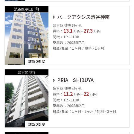
渋谷区宇田川町
パークアクシス渋谷神南
渋谷駅 徒歩7分 他
13.1
27.3
賃料：
万円 -
万円
間取：1R - 1LDK
築年数：2005年7月
敷金/礼金：1ヶ月 / 無料 - 1ヶ月
0
該当
部屋
渋谷区渋谷
PRIA SHIBUYA
渋谷駅 徒歩4分 他
11.2
22
賃料：
万円 -
万円
間取：1R - 1LDK
築年数：2008年2月
敷金/礼金：1ヶ月 - 2ヶ月 / 無料 - 2ヶ月
0
該当
部屋