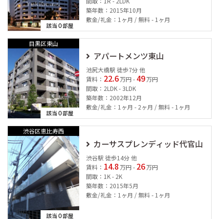
間取：1R - 2LDK
築年数：2015年10月
敷金/礼金：1ヶ月 / 無料 - 1ヶ月
0
該当
部屋
目黒区東山
アパートメンツ東山
池尻大橋駅 徒歩7分 他
22.6
49
賃料：
万円 -
万円
間取：2LDK - 3LDK
築年数：2002年12月
敷金/礼金：1ヶ月 - 2ヶ月 / 無料 - 1ヶ月
0
該当
部屋
渋谷区恵比寿西
カーサスプレンディッド代官山
渋谷駅 徒歩14分 他
14.8
26
賃料：
万円 -
万円
間取：1K - 2K
築年数：2015年5月
敷金/礼金：1ヶ月 / 無料 - 1ヶ月
0
該当
部屋