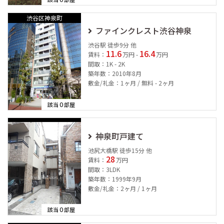
渋谷区神泉町
ファインクレスト渋谷神泉
渋谷駅 徒歩9分 他
11.6
16.4
賃料：
万円 -
万円
間取：1K - 2K
築年数：2010年8月
敷金/礼金：1ヶ月 / 無料 - 2ヶ月
0
該当
部屋
神泉町戸建て
池尻大橋駅 徒歩15分 他
28
賃料：
万円
間取：3LDK
築年数：1999年9月
敷金/礼金：2ヶ月 / 1ヶ月
0
該当
部屋