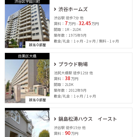
渋谷区宇田川町
渋谷ホームズ
渋谷駅 徒歩7分 他
7
32.45
賃料：
万円 -
万円
間取：1R - 2LDK
築年数：1975年9月
敷金/礼金：1ヶ月 - 2ヶ月 / 無料 - 1ヶ月
0
該当
部屋
目黒区大橋
プラウド駒場
池尻大橋駅 徒歩12分 他
38
賃料：
万円
間取：2LDK
築年数：2012年9月
敷金/礼金：1ヶ月 / 1ヶ月
0
該当
部屋
鍋島松涛ハウス イースト
渋谷駅 徒歩15分 他
90
賃料：
万円