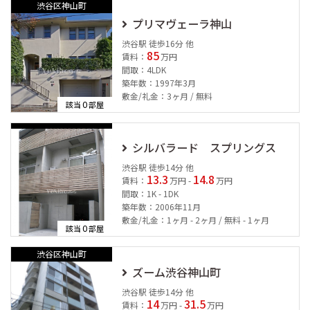
渋谷区神山町
プリマヴェーラ神山
渋谷駅 徒歩16分 他
85
賃料：
万円
間取：4LDK
築年数：1997年3月
敷金/礼金：3ヶ月 / 無料
0
該当
部屋
シルバラード スプリングス
渋谷駅 徒歩14分 他
13.3
14.8
賃料：
万円 -
万円
間取：1K - 1DK
築年数：2006年11月
敷金/礼金：1ヶ月 - 2ヶ月 / 無料 - 1ヶ月
0
該当
部屋
渋谷区神山町
ズーム渋谷神山町
渋谷駅 徒歩14分 他
14
31.5
賃料：
万円 -
万円