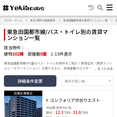
ユウキ・ホーム
東京/港区の高級賃貸
東急田園都市線の賃貸マンション一覧
東急田園都市線/バス・トイレ別の賃貸マ
ンション一覧
該当物件：
建物
102
棟
部屋数
0
室
1-15件表示
東急田園都市線の0室のバス・トイレ別物件をご紹介！賃貸住宅（賃貸マンシ
ョン・タワーマンション）を借りるなら、地域密着のユウキ・ホームへ。エ
リア・沿線・建物の種類・人気テーマ・条件など豊富な検索機能で、高級賃
貸マンション情報をお届けし、あなたの賃貸情報探し・お家探しをサポート
詳細条件変更
します。
目黒区青葉台
コンフォリア渋谷ウエスト
渋谷駅 徒歩9分 他
12.3
31.6
賃料：
万円 -
万円