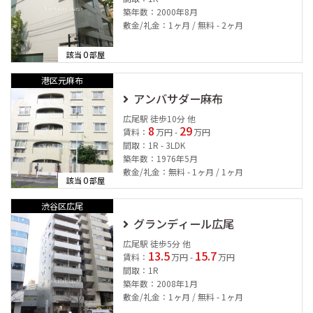
築年数：2000年8月
敷金/礼金：1ヶ月 / 無料 - 2ヶ月
0
該当
部屋
港区元麻布
アンバサダー麻布
広尾駅 徒歩10分 他
8
29
賃料：
万円 -
万円
間取：1R - 3LDK
築年数：1976年5月
敷金/礼金：無料 - 1ヶ月 / 1ヶ月
0
該当
部屋
渋谷区広尾
グランディール広尾
広尾駅 徒歩5分 他
13.5
15.7
賃料：
万円 -
万円
間取：1R
築年数：2008年1月
敷金/礼金：1ヶ月 / 無料 - 1ヶ月