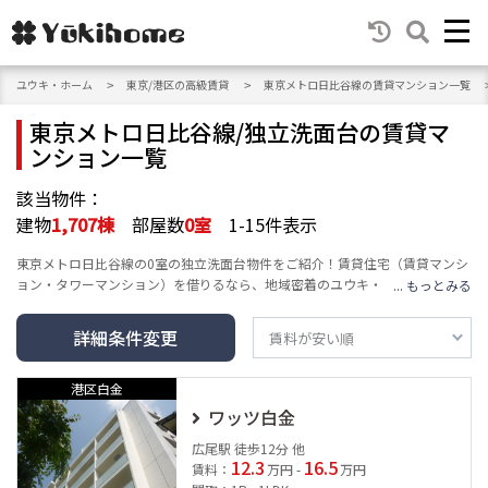
ユウキ・ホーム
東京/港区の高級賃貸
東京メトロ日比谷線の賃貸マンション一覧
東京メトロ日比谷線/独立洗面台の賃貸マ
ンション一覧
該当物件：
建物
1,707
棟
部屋数
0
室
1-15件表示
東京メトロ日比谷線の0室の独立洗面台物件をご紹介！賃貸住宅（賃貸マンシ
ョン・タワーマンション）を借りるなら、地域密着のユウキ・ホームへ。エ
リア・沿線・建物の種類・人気テーマ・条件など豊富な検索機能で、高級賃
貸マンション情報をお届けし、あなたの賃貸情報探し・お家探しをサポート
詳細条件変更
します。
港区白金
ワッツ白金
広尾駅 徒歩12分 他
12.3
16.5
賃料：
万円 -
万円