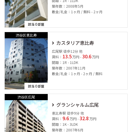
間取：1R - 1LDK
築年数：2008年5月
敷金/礼金：1ヶ月 / 無料 - 2ヶ月
0
該当
部屋
渋谷区恵比寿
カスタリア恵比寿
広尾駅 徒歩12分 他
13.5
30.6
賃料：
万円 -
万円
間取：1R - 1LDK
築年数：2007年11月
敷金/礼金：1ヶ月 - 2ヶ月 / 無料
0
該当
部屋
渋谷区広尾
グランシャルム広尾
恵比寿駅 徒歩9分 他
9.6
32.8
賃料：
万円 -
万円
間取：1K - 3LDK
築年数：2007年6月