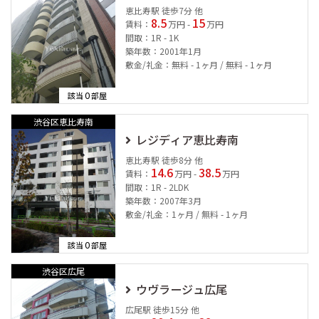
恵比寿駅 徒歩7分 他
8.5
15
賃料：
万円 -
万円
間取：1R - 1K
築年数：2001年1月
敷金/礼金：無料 - 1ヶ月 / 無料 - 1ヶ月
0
該当
部屋
渋谷区恵比寿南
レジディア恵比寿南
恵比寿駅 徒歩8分 他
14.6
38.5
賃料：
万円 -
万円
間取：1R - 2LDK
築年数：2007年3月
敷金/礼金：1ヶ月 / 無料 - 1ヶ月
0
該当
部屋
渋谷区広尾
ウヴラージュ広尾
広尾駅 徒歩15分 他