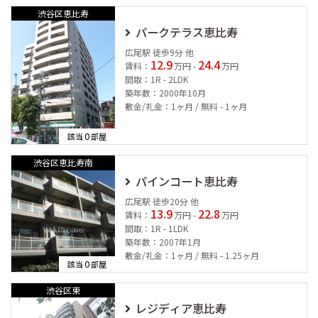
渋谷区恵比寿
パークテラス恵比寿
広尾駅 徒歩9分 他
12.9
24.4
賃料：
万円 -
万円
間取：1R - 2LDK
築年数：2000年10月
敷金/礼金：1ヶ月 / 無料 - 1ヶ月
0
該当
部屋
渋谷区恵比寿南
パインコート恵比寿
広尾駅 徒歩20分 他
13.9
22.8
賃料：
万円 -
万円
間取：1R - 1LDK
築年数：2007年1月
敷金/礼金：1ヶ月 / 無料 - 1.25ヶ月
0
該当
部屋
渋谷区東
レジディア恵比寿