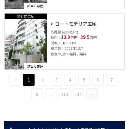
0
該当
部屋
渋谷区広尾
コートモデリア広尾
広尾駅 徒歩8分 他
13.9
39.5
賃料：
万円 -
万円
間取：1R - 1LDK
築年数：2007年12月
敷金/礼金：無料 / 無料
0
該当
部屋
‹
1
2
3
4
5
6
7
8
...
113
114
›