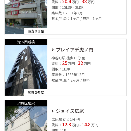
20.4
38
賃料：
万円 -
万円
間取：1SLDK - 2LDK
築年数：2001年2月
敷金/礼金：1ヶ月 / 無料 - 1ヶ月
0
該当
部屋
港区西新橋
プレイアデ虎ノ門
神谷町駅 徒歩10分 他
25
32
賃料：
万円 -
万円
間取：1LDK
築年数：1999年12月
敷金/礼金：2ヶ月 / 無料
0
該当
部屋
渋谷区広尾
ジョイス広尾
広尾駅 徒歩1分 他
12.8
14.8
賃料：
万円 -
万円
間取：1K