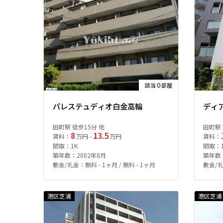
0
該当
部屋
パレステュディオ白金高輪
ディ
田町駅 徒歩15分 他
田町駅 
8
13.5
賃料：
万円 -
万円
賃料：
間取：1K
間取：1
築年数：2002年8月
築年数：
敷金/礼金：無料 - 1ヶ月 / 無料 - 1ヶ月
敷金/礼
港区芝浦
港区芝浦