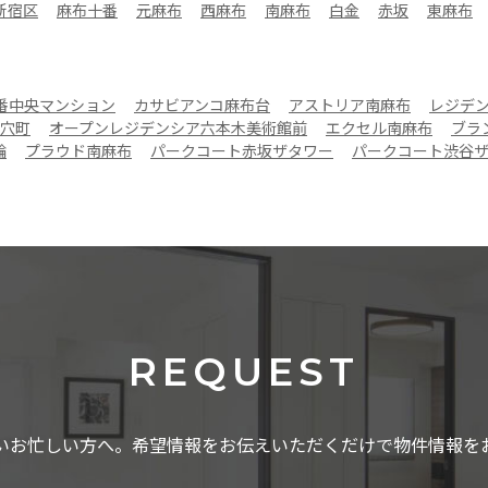
新宿区
麻布十番
元麻布
西麻布
南麻布
白金
赤坂
東麻布
番中央マンション
カサビアンコ麻布台
アストリア南麻布
レジデ
穴町
オープンレジデンシア六本木美術館前
エクセル南麻布
ブラ
輪
プラウド南麻布
パークコート赤坂ザタワー
パークコート渋谷
REQUEST
いお忙しい方へ。希望情報をお伝えいただくだけで物件情報を