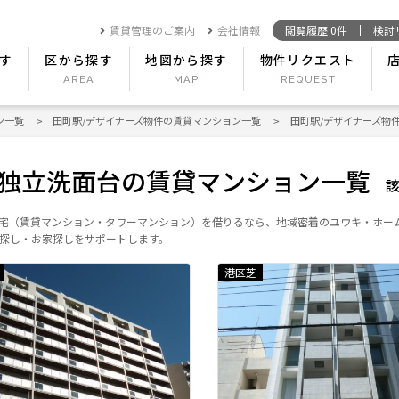
賃貸管理のご案内
会社情報
閲覧履歴
0
件
検討
す
区から探す
地図から探す
物件リクエスト
ン一覧
田町駅/デザイナーズ物件の賃貸マンション一覧
田町駅/デザイナーズ物
/独立洗面台の賃貸マンション一覧
住宅（賃貸マンション・タワーマンション）を借りるなら、地域密着のユウキ・ホー
探し・お家探しをサポートします。
港区芝