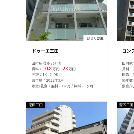
0
該当
部屋
ドゥーエ三田
コン
田町駅 徒歩7分 他
田町駅 
10.8
23
賃料：
万円 -
万円
賃料：
間取：1K - 2LDK
間取：1L
築年数：2012年3月
築年数：
敷金/礼金：無料 - 1ヶ月 / 無料 - 1ヶ月
敷金/礼
港区三田
港区三田