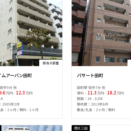
0
該当
部屋
イムアーバン田町
パサート田町
徒歩5分 他
田町駅 徒歩7分 他
9.6
12.3
11.3
18.2
万円 -
万円
賃料：
万円 -
万円
1K
間取：1K - 1LDK
2005年2月
築年数：2013年6月
金：1ヶ月 / 無料 - 1ヶ月
敷金/礼金：2ヶ月 / 無料
港区三田