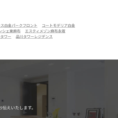
ンス白金パークフロント
コートモデリア白金
ンシェ東麻布
エスティメゾン麻布永坂
ザタワー
品川タワーレジデンス
お伝えいたします。