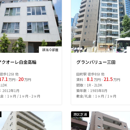
0
該当
部屋
アクオーレ白金高輪
グランバリュー三田
徒歩12分 他
田町駅 徒歩8分 他
17.1
20
8.1
21.5
万円 -
万円
賃料：
万円 -
万円
LDK
間取：1R - 2LDK
2012年1月
築年数：1985年8月
金：1ヶ月 / 1ヶ月 - 2ヶ月
敷金/礼金：1ヶ月 / 1ヶ月
港区芝浦