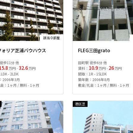
0
該当
部屋
フォリア芝浦バウハウス
FLEG三田grato
徒歩11分 他
田町駅 徒歩6分 他
15.8
32.6
10.9
26
万円 -
万円
賃料：
万円 -
万円
DK - 2LDK
間取：1R - 1SLDK
2006年3月
築年数：2006年8月
金：1ヶ月 / 無料 - 1ヶ月
敷金/礼金：1ヶ月 / 無料 - 1ヶ月
港区芝