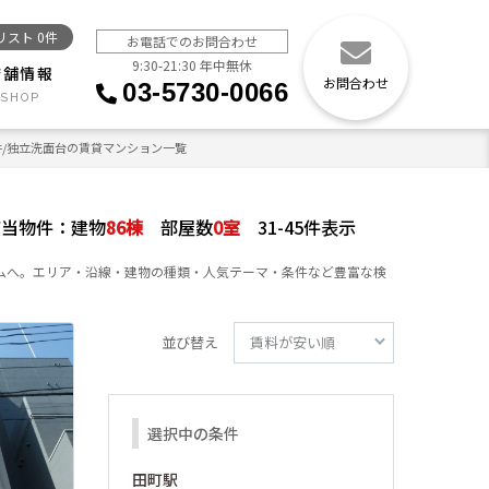
リスト
0
件
お電話でのお問合わせ
9:30-21:30 年中無休
店舗情報
お問合わせ
03-5730-0066
件/独立洗面台の賃貸マンション一覧
該当物件：
建物
86
棟
部屋数
0
室
31-45件表示
ムへ。エリア・沿線・建物の種類・人気テーマ・条件など豊富な検
並び替え
選択中の条件
田町駅