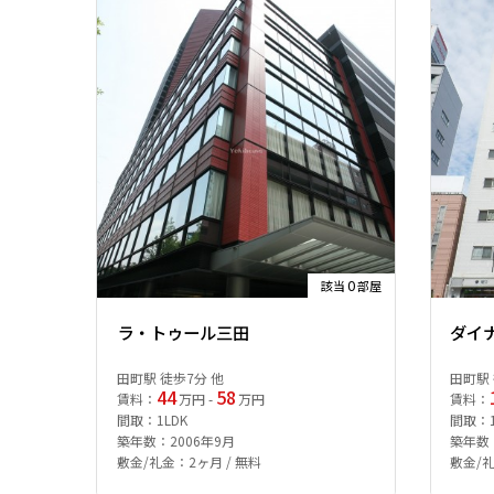
0
該当
部屋
ラ・トゥール三田
ダイ
田町駅 徒歩7分 他
田町駅 
44
58
賃料：
万円 -
万円
賃料：
間取：1LDK
間取：1R
築年数：2006年9月
築年数：
敷金/礼金：2ヶ月 / 無料
敷金/礼