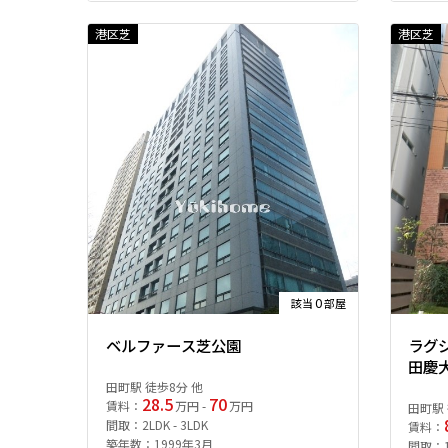
港区芝
港区芝
0
該当
部屋
ベルファース芝公園
ラグ
田慶
田町駅 徒歩8分 他
28.5
70
賃料：
万円 -
万円
田町駅 
間取：2LDK - 3LDK
賃料：
築年数：1999年3月
間取：