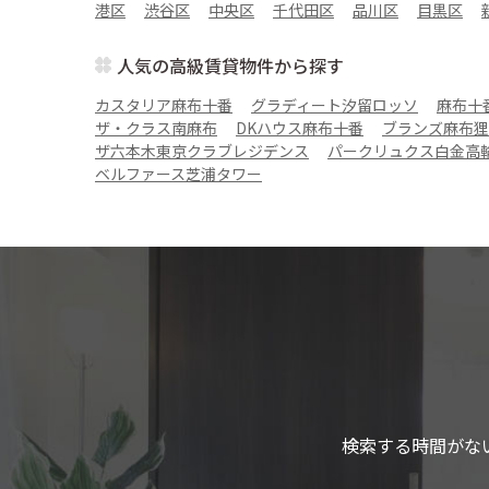
港区
渋谷区
中央区
千代田区
品川区
目黒区
人気の高級賃貸物件から探す
カスタリア麻布十番
グラディート汐留ロッソ
麻布十
ザ・クラス南麻布
DKハウス麻布十番
ブランズ麻布狸
ザ六本木東京クラブレジデンス
パークリュクス白金高
ベルファース芝浦タワー
検索する時間がな