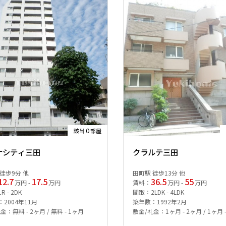
0
該当
部屋
ナシティ三田
クラルテ三田
徒歩9分 他
田町駅 徒歩13分 他
12.7
17.5
36.5
55
万円 -
万円
賃料：
万円 -
万円
 - 2DK
間取：2LDK - 4LDK
2004年11月
築年数：1992年2月
金：無料 - 2ヶ月 / 無料 - 1ヶ月
敷金/礼金：1ヶ月 - 2ヶ月 / 1ヶ月 