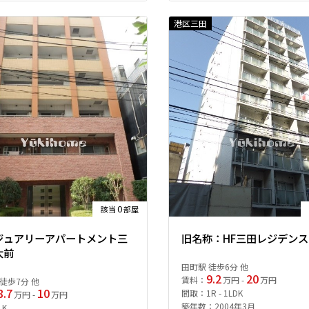
港区三田
0
該当
部屋
ジュアリーアパートメント三
旧名称：HF三田レジデンス
大前
田町駅 徒歩6分 他
9.2
20
賃料：
万円 -
万円
徒歩7分 他
8.7
10
間取：1R - 1LDK
万円 -
万円
築年数：2004年3月
1K