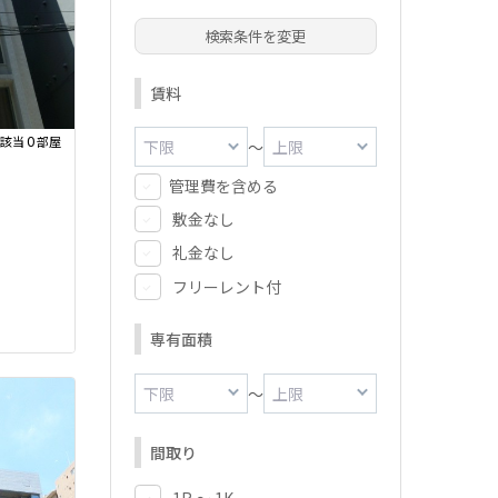
検索条件を変更
賃料
0
該当
部屋
～
管理費を含める
敷金なし
礼金なし
フリーレント付
専有面積
～
間取り
1R ～ 1K