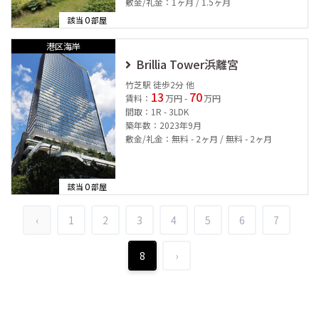
敷金/礼金：1ヶ月 / 1.5ヶ月
0
該当
部屋
港区海岸
Brillia Tower浜離宮
竹芝駅 徒歩2分 他
13
70
賃料：
万円 -
万円
間取：1R - 3LDK
築年数：2023年9月
敷金/礼金：無料 - 2ヶ月 / 無料 - 2ヶ月
0
該当
部屋
‹
1
2
3
4
5
6
7
8
›