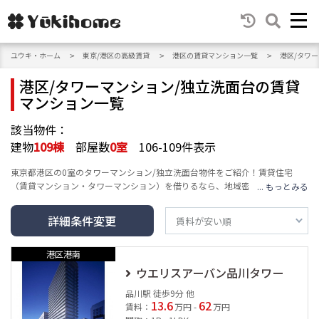
ユウキ・ホーム
東京/港区の高級賃貸
港区の賃貸マンション一覧
港区/タワ
港区/タワーマンション/独立洗面台の賃貸
マンション一覧
該当物件：
建物
109
棟
部屋数
0
室
106-109件表示
東京都港区の0室のタワーマンション/独立洗面台物件をご紹介！賃貸住宅
（賃貸マンション・タワーマンション）を借りるなら、地域密着のユウキ・
ホームへ。エリア・沿線・建物の種類・人気テーマ・条件など豊富な検索機
能で、高級賃貸マンション情報をお届けし、あなたの賃貸情報探し・お家探
詳細条件変更
しをサポートします。
港区港南
ウエリスアーバン品川タワー
品川駅 徒歩9分 他
13.6
62
賃料：
万円 -
万円