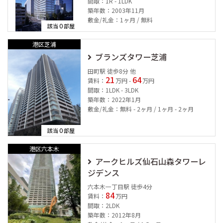
間取：1R - 1LDK
築年数：2003年11月
敷金/礼金：1ヶ月 / 無料
0
該当
部屋
港区芝浦
ブランズタワー芝浦
田町駅 徒歩8分 他
21
64
賃料：
万円 -
万円
間取：1LDK - 3LDK
築年数：2022年1月
敷金/礼金：無料 - 2ヶ月 / 1ヶ月 - 2ヶ月
0
該当
部屋
港区六本木
アークヒルズ仙石山森タワーレ
ジデンス
六本木一丁目駅 徒歩4分
84
賃料：
万円
間取：2LDK
築年数：2012年8月