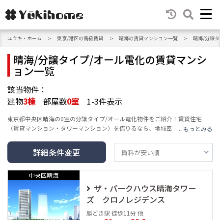
ユウキ・ホーム
東京/港区の高級賃貸
晴海の賃貸マンション一覧
晴海/分譲
晴海/分譲タイプ/オール電化の賃貸マンシ
ョン一覧
該当物件：
建物
3
棟
部屋数
0
室
1-3件表示
東京都中央区晴海の0室の分譲タイプ/オール電化物件をご紹介！賃貸住宅
（賃貸マンション・タワーマンション）を借りるなら、地域密着のユウキ・
ホームへ。エリア・沿線・建物の種類・人気テーマ・条件など豊富な検索機
能で、高級賃貸マンション情報をお届けし、あなたの賃貸情報探し・お家探
詳細条件変更
しをサポートします。
中央区晴海
ザ・パークハウス晴海タワー
ズ クロノレジデンス
勝どき駅 徒歩11分 他