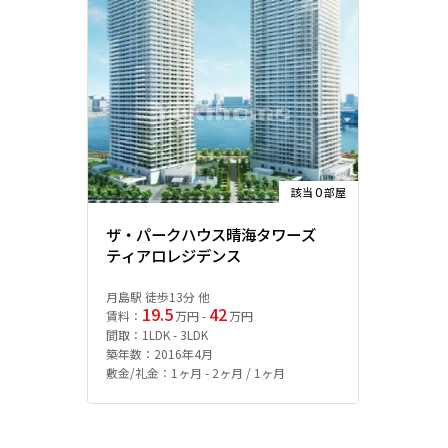
0
該当
部屋
ザ・パークハウス晴海タワーズ
ティアロレジデンス
月島駅 徒歩13分 他
19.5
42
賃料：
万円 -
万円
間取：1LDK - 3LDK
築年数：2016年4月
敷金/礼金：1ヶ月 - 2ヶ月 / 1ヶ月