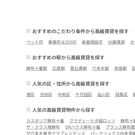
おすすめのこだわり条件から高級賃貸を探す
ペット可
事務所＆SOHO
楽器相談可
分譲賃貸
タ
おすすめの駅から高級賃貸を探す
麻布十番駅
広尾駅
恵比寿駅
六本木駅
赤坂駅
人気の区・住所から高級賃貸を探す
港区
渋谷区
中央区
千代田区
品川区
目黒区
人気の高級賃貸物件から探す
カスタリア麻布十番
グラディート汐留ロッソ
麻布十
ザ・クラス南麻布
DKハウス麻布十番
ブランズ麻布狸
ザ六本木東京クラブレジデンス
パークリュクス白金高