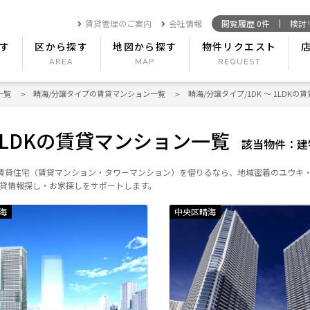
賃貸管理のご案内
会社情報
閲覧履歴
0
件
検討
す
区から探す
地図から探す
物件リクエスト
一覧
晴海/分譲タイプの賃貸マンション一覧
晴海/分譲タイプ/1DK ～ 1LDK
 1LDKの賃貸マンション一覧
該当物件：
建
ご紹介！賃貸住宅（賃貸マンション・タワーマンション）を借りるなら、地域密着のユウ
貸情報探し・お家探しをサポートします。
海
中央区晴海