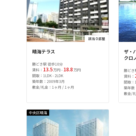
0
該当
部屋
晴海テラス
ザ・
クロ
勝どき駅 徒歩10分
13.5
18.8
賃料：
万円 -
万円
勝どき駅
間取：1LDK - 2LDK
賃料：
築年数：2009年3月
間取：1L
敷金/礼金：1ヶ月 / 1ヶ月
築年数：
敷金/礼
中央区晴海