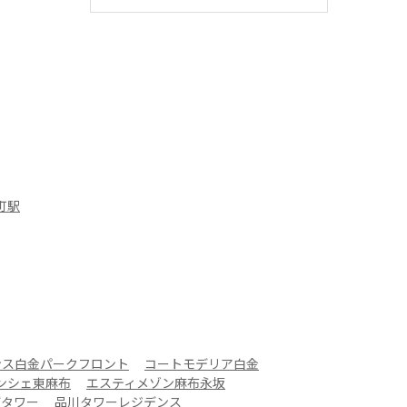
町駅
ンス白金パークフロント
コートモデリア白金
ンシェ東麻布
エスティメゾン麻布永坂
ザタワー
品川タワーレジデンス