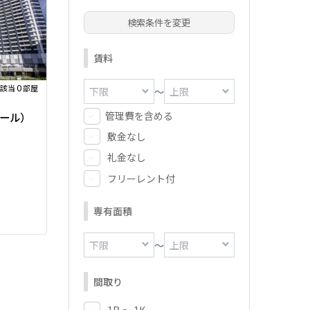
検索条件を変更
賃料
0
該当
部屋
～
管理費を含める
ゥール）
敷金なし
礼金なし
フリーレント付
専有面積
～
間取り
1R ～ 1K