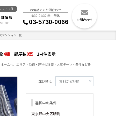
リスト
0
件
お電話でのお問合わせ
9:30-21:30 年中無休
店舗情報
お問合わせ
03-5730-0066
の賃貸マンション一覧
物
4
棟
部屋数
0
室
1-4件表示
キ・ホームへ。エリア・沿線・建物の種類・人気テーマ・条件など豊
並び替え
選択中の条件
東京都中央区晴海