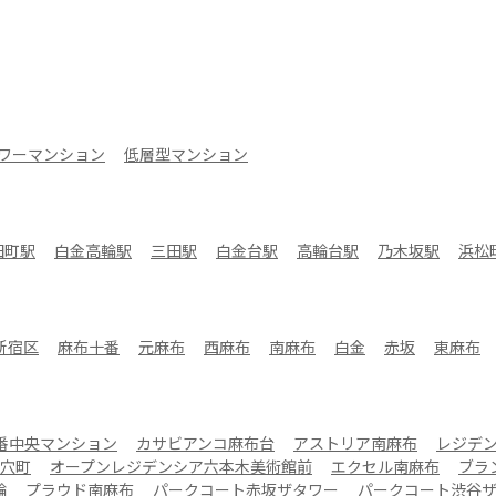
ワーマンション
低層型マンション
田町駅
白金高輪駅
三田駅
白金台駅
高輪台駅
乃木坂駅
浜松
新宿区
麻布十番
元麻布
西麻布
南麻布
白金
赤坂
東麻布
番中央マンション
カサビアンコ麻布台
アストリア南麻布
レジデ
穴町
オープンレジデンシア六本木美術館前
エクセル南麻布
ブラ
輪
プラウド南麻布
パークコート赤坂ザタワー
パークコート渋谷