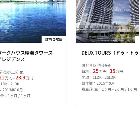
0
該当
部屋
パークハウス晴海タワーズ
DEUX TOURS（ドゥ・ト
ノレジデンス
勝どき駅 徒歩9分
25
35
賃料：
万円 -
万円
 徒歩11分 他
21
28.9
間取：1LDK - 2SLDK
万円 -
万円
築年数：2015年9月
DK - 2LDK
敷金/礼金：1ヶ月 - 2ヶ月 / 1ヶ月
2013年10月
金：1ヶ月 / 1ヶ月