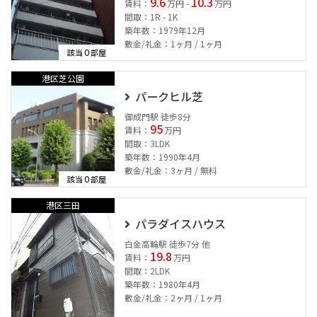
9.6
10.3
賃料：
万円 -
万円
間取：1R - 1K
築年数：1979年12月
敷金/礼金：1ヶ月 / 1ヶ月
0
該当
部屋
港区芝公園
パークヒル芝
御成門駅 徒歩8分
95
賃料：
万円
間取：3LDK
築年数：1990年4月
敷金/礼金：3ヶ月 / 無料
0
該当
部屋
港区三田
パラダイスハウス
白金高輪駅 徒歩7分 他
19.8
賃料：
万円
間取：2LDK
築年数：1980年4月
敷金/礼金：2ヶ月 / 1ヶ月