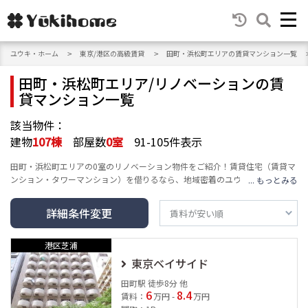
ユウキ・ホーム
東京/港区の高級賃貸
田町・浜松町エリアの賃貸マンション一覧
田町・浜松町エリア/リノベーションの賃
貸マンション一覧
該当物件：
建物
107
棟
部屋数
0
室
91-105件表示
田町・浜松町エリアの0室のリノベーション物件をご紹介！賃貸住宅（賃貸マ
ンション・タワーマンション）を借りるなら、地域密着のユウキ・ホーム
へ。エリア・沿線・建物の種類・人気テーマ・条件など豊富な検索機能で、
高級賃貸マンション情報をお届けし、あなたの賃貸情報探し・お家探しをサ
詳細条件変更
ポートします。
港区芝浦
東京ベイサイド
田町駅 徒歩8分 他
6
8.4
賃料：
万円 -
万円