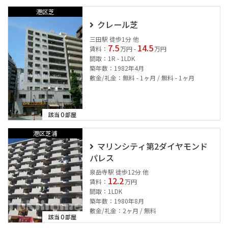
港区芝
クレール芝
三田駅 徒歩1分 他
7.5
14.5
賃料：
万円 -
万円
間取：1R - 1LDK
築年数：1982年4月
敷金/礼金：無料 - 1ヶ月 / 無料 - 1ヶ月
0
該当
部屋
港区芝浦
マリンシティ第2ダイヤモンド
パレス
泉岳寺駅 徒歩12分 他
12.2
賃料：
万円
間取：1LDK
築年数：1980年8月
敷金/礼金：2ヶ月 / 無料
0
該当
部屋