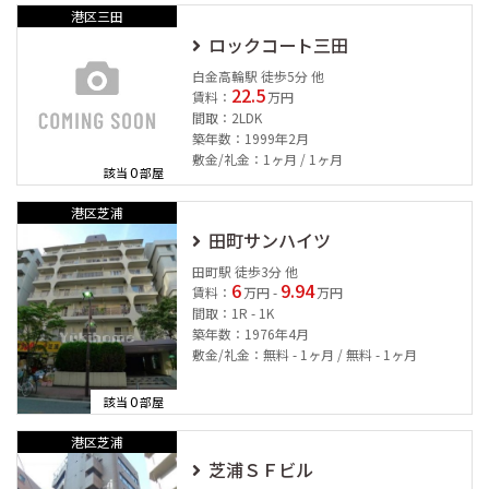
港区三田
ロックコート三田
白金高輪駅 徒歩5分 他
22.5
賃料：
万円
間取：2LDK
築年数：1999年2月
敷金/礼金：1ヶ月 / 1ヶ月
0
該当
部屋
港区芝浦
田町サンハイツ
田町駅 徒歩3分 他
6
9.94
賃料：
万円 -
万円
間取：1R - 1K
築年数：1976年4月
敷金/礼金：無料 - 1ヶ月 / 無料 - 1ヶ月
0
該当
部屋
港区芝浦
芝浦ＳＦビル