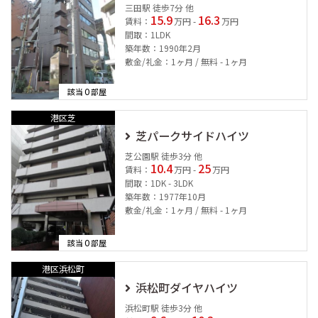
三田駅 徒歩7分 他
15.9
16.3
賃料：
万円 -
万円
間取：1LDK
築年数：1990年2月
敷金/礼金：1ヶ月 / 無料 - 1ヶ月
0
該当
部屋
港区芝
芝パークサイドハイツ
芝公園駅 徒歩3分 他
10.4
25
賃料：
万円 -
万円
間取：1DK - 3LDK
築年数：1977年10月
敷金/礼金：1ヶ月 / 無料 - 1ヶ月
0
該当
部屋
港区浜松町
浜松町ダイヤハイツ
浜松町駅 徒歩3分 他