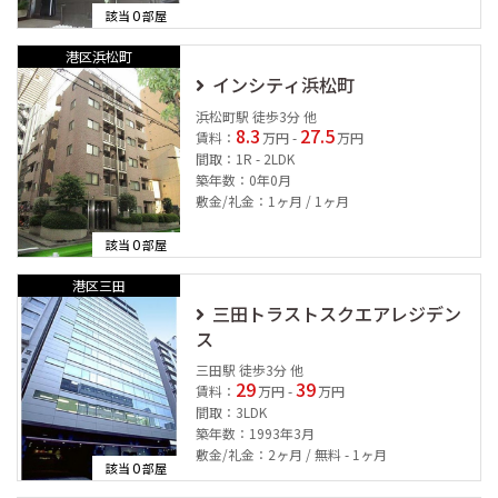
0
該当
部屋
港区浜松町
インシティ浜松町
浜松町駅 徒歩3分 他
8.3
27.5
賃料：
万円 -
万円
間取：1R - 2LDK
築年数：0年0月
敷金/礼金：1ヶ月 / 1ヶ月
0
該当
部屋
港区三田
三田トラストスクエアレジデン
ス
三田駅 徒歩3分 他
29
39
賃料：
万円 -
万円
間取：3LDK
築年数：1993年3月
敷金/礼金：2ヶ月 / 無料 - 1ヶ月
0
該当
部屋