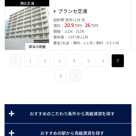
港区芝浦
ブランセ芝浦
田町駅 徒歩12分 他
20.9
26
賃料：
万円 -
万円
間取：1LDK - 2LDK
築年数：1997年11月
敷金/礼金：無料 - 1ヶ月 / 無料 - 0.5ヶ月
0
該当
部屋
‹
1
2
3
4
5
6
7
8
›
おすすめのこだわり条件から高級賃貸を探す
おすすめの駅から高級賃貸を探す