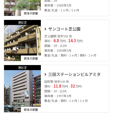
間取：1R
築年数：1980年5月
敷金/礼金：1ヶ月 / 1ヶ月
0
該当
部屋
港区芝
サンコート芝公園
芝公園駅 徒歩5分 他
6.8
14.3
賃料：
万円 -
万円
間取：1R - 2LDK
築年数：1984年5月
敷金/礼金：無料 - 1ヶ月 / 無料 - 1ヶ月
0
該当
部屋
港区芝
三田ステーションビルアミタ
田町駅 徒歩1分 他
11.8
32
賃料：
万円 -
万円
間取：1K - 2LDK
築年数：1997年3月
敷金/礼金：無料 - 1ヶ月 / 1ヶ月
0
該当
部屋