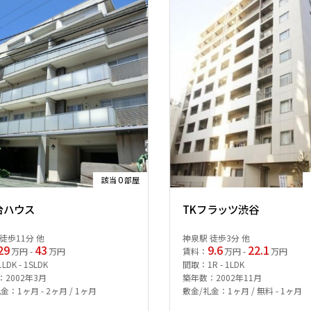
0
該当
部屋
台ハウス
TKフラッツ渋谷
徒歩11分 他
神泉駅 徒歩3分 他
29
43
9.6
22.1
万円 -
万円
賃料：
万円 -
万円
DK - 1SLDK
間取：1R - 1LDK
2002年3月
築年数：2002年11月
金：1ヶ月 - 2ヶ月 / 1ヶ月
敷金/礼金：1ヶ月 / 無料 - 1ヶ月