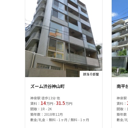
0
該当
部屋
ズーム渋谷神山町
南平
神泉駅 徒歩13分 他
神泉駅 
14
31.5
賃料：
万円 -
万円
賃料：
間取：1R - 2K
間取：1L
築年数：2018年12月
築年数：
敷金/礼金：無料 - 1ヶ月 / 無料 - 1ヶ月
敷金/礼