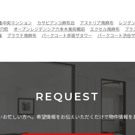
番中央マンション
カサビアンコ麻布台
アストリア南麻布
レジデ
穴町
オープンレジデンシア六本木美術館前
エクセル南麻布
ブラ
輪
プラウド南麻布
パークコート赤坂ザタワー
パークコート渋谷
REQUEST
いお忙しい方へ。希望情報をお伝えいただくだけで物件情報を