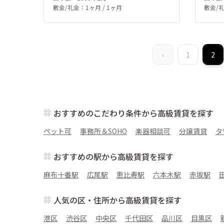
敷金/礼金：1ヶ月 / 1ヶ月
敷金/礼
‹
1
2
おすすめのこだわり条件から高級賃貸を探す
ペット可
事務所＆SOHO
楽器相談可
分譲賃貸
タ
おすすめの駅から高級賃貸を探す
麻布十番駅
広尾駅
恵比寿駅
六本木駅
赤坂駅
人気の区・住所から高級賃貸を探す
港区
渋谷区
中央区
千代田区
品川区
目黒区