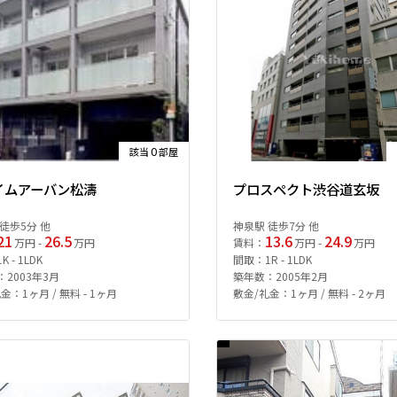
0
該当
部屋
イムアーバン松濤
プロスペクト渋谷道玄坂
徒歩5分 他
神泉駅 徒歩7分 他
21
26.5
13.6
24.9
万円 -
万円
賃料：
万円 -
万円
 - 1LDK
間取：1R - 1LDK
2003年3月
築年数：2005年2月
金：1ヶ月 / 無料 - 1ヶ月
敷金/礼金：1ヶ月 / 無料 - 2ヶ月