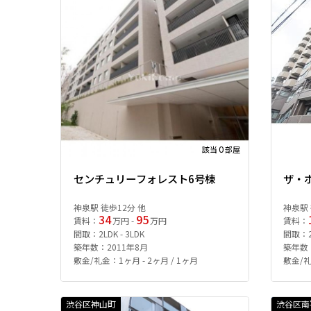
0
該当
部屋
センチュリーフォレスト6号棟
ザ・
神泉駅 徒歩12分 他
神泉駅 
34
95
賃料：
万円 -
万円
賃料：
間取：2LDK - 3LDK
間取：2
築年数：2011年8月
築年数：
敷金/礼金：1ヶ月 - 2ヶ月 / 1ヶ月
敷金/礼
渋谷区神山町
渋谷区南