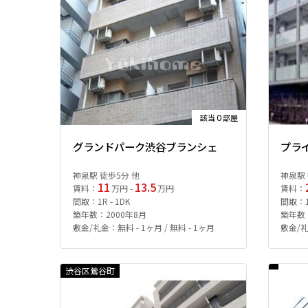
0
該当
部屋
グランドパーク渋谷ブランシェ
プラ
神泉駅 徒歩5分 他
神泉駅 
11
13.5
賃料：
万円 -
万円
賃料：
間取：1R - 1DK
間取：1K
築年数：2000年8月
築年数：
敷金/礼金：無料 - 1ヶ月 / 無料 - 1ヶ月
敷金/礼
渋谷区鶯谷町