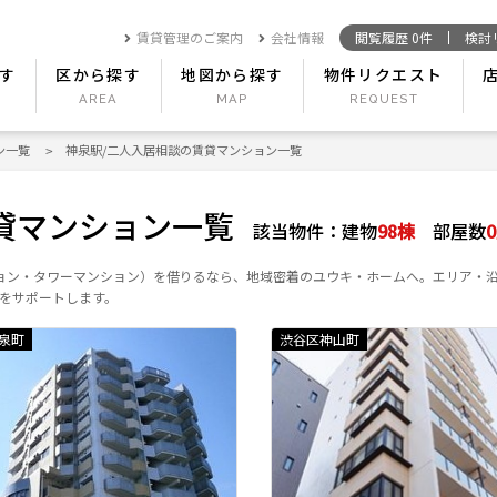
賃貸管理のご案内
会社情報
閲覧履歴
0
件
検討
す
区から探す
地図から探す
物件リクエスト
ン一覧
神泉駅/二人入居相談の賃貸マンション一覧
貸マンション一覧
該当物件：
建物
98
棟
部屋数
0
ョン・タワーマンション）を借りるなら、地域密着のユウキ・ホームへ。エリア・
をサポートします。
泉町
渋谷区神山町