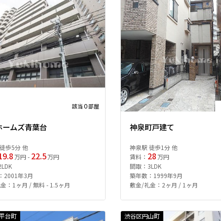
0
該当
部屋
ホームズ青葉台
神泉町戸建て
徒歩5分 他
神泉駅 徒歩1分 他
19.8
22.5
28
万円 -
万円
賃料：
万円
LDK
間取：3LDK
2001年3月
築年数：1999年9月
金：1ヶ月 / 無料 - 1.5ヶ月
敷金/礼金：2ヶ月 / 1ヶ月
平台町
渋谷区円山町