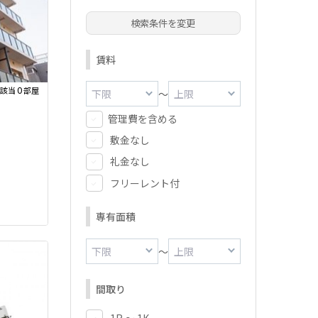
検索条件を変更
賃料
0
該当
部屋
～
管理費を含める
敷金なし
礼金なし
フリーレント付
専有面積
～
間取り
1R ～ 1K