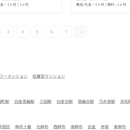
金：1ヶ月 / 1ヶ月
敷金/礼金：1ヶ月 / 無料 - 1ヶ月
3
4
5
6
7
›
ワーマンション
低層型マンション
田町駅
白金高輪駅
三田駅
白金台駅
高輪台駅
乃木坂駅
浜松
新宿区
麻布十番
元麻布
西麻布
南麻布
白金
赤坂
東麻布