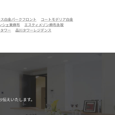
ンス白金パークフロント
コートモデリア白金
ンシェ東麻布
エスティメゾン麻布永坂
ザタワー
品川タワーレジデンス
お伝えいたします。