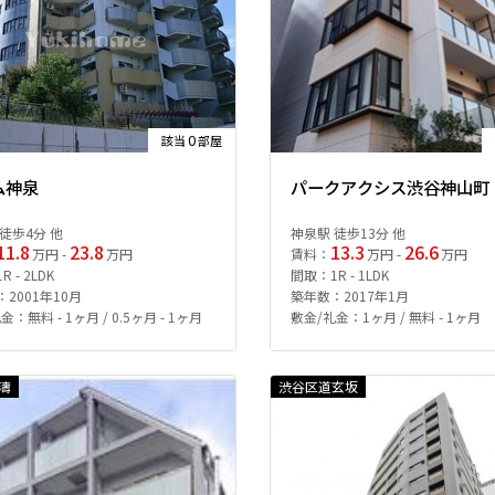
0
該当
部屋
ム神泉
パークアクシス渋谷神山町
徒歩4分 他
神泉駅 徒歩13分 他
11.8
23.8
13.3
26.6
万円 -
万円
賃料：
万円 -
万円
 - 2LDK
間取：1R - 1LDK
2001年10月
築年数：2017年1月
金：無料 - 1ヶ月 / 0.5ヶ月 - 1ヶ月
敷金/礼金：1ヶ月 / 無料 - 1ヶ月
濤
渋谷区道玄坂