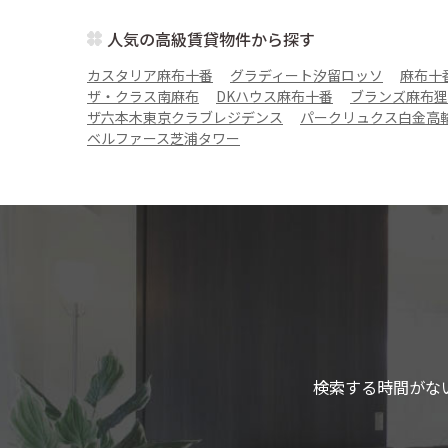
人気の高級賃貸物件から探す
カスタリア麻布十番
グラディート汐留ロッソ
麻布十
ザ・クラス南麻布
DKハウス麻布十番
ブランズ麻布狸
ザ六本木東京クラブレジデンス
パークリュクス白金高
ベルファース芝浦タワー
検索する時間がな