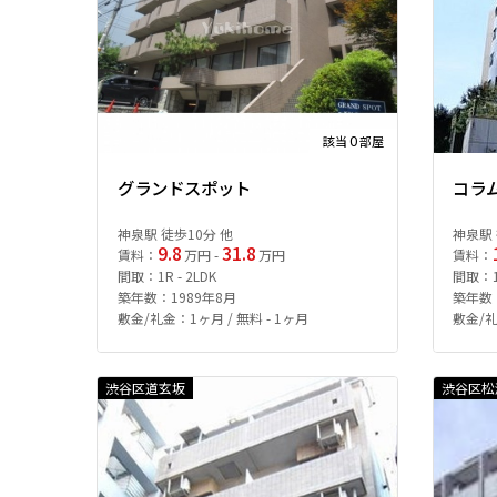
0
該当
部屋
グランドスポット
コラ
神泉駅 徒歩10分 他
神泉駅 
9.8
31.8
賃料：
万円 -
万円
賃料：
間取：1R - 2LDK
間取：1R
築年数：1989年8月
築年数：
敷金/礼金：1ヶ月 / 無料 - 1ヶ月
敷金/礼
渋谷区道玄坂
渋谷区松