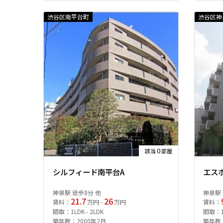
渋谷区南平台町
渋谷区神
0
該当
部屋
シルフィード南平台A
エス
神泉駅 徒歩8分 他
神泉駅 
21.7
26
賃料：
万円 -
万円
賃料：
間取：1LDK - 2LDK
間取：
築年数：2000年2月
築年数：