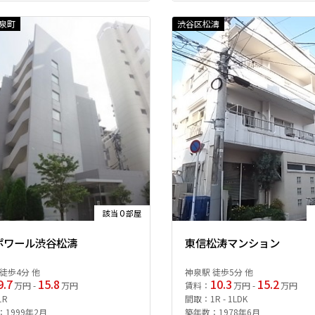
泉町
渋谷区松濤
0
該当
部屋
ポワール渋谷松濤
東信松涛マンション
徒歩4分 他
神泉駅 徒歩5分 他
9.7
15.8
10.3
15.2
万円 -
万円
賃料：
万円 -
万円
1R
間取：1R - 1LDK
1999年2月
築年数：1978年6月