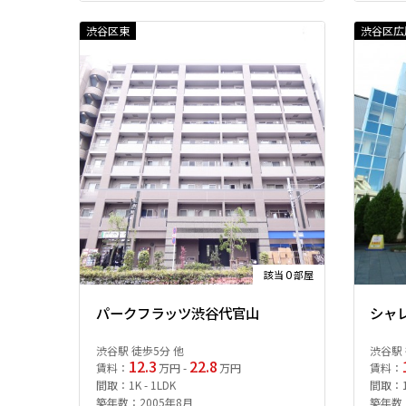
渋谷区東
渋谷区広
0
該当
部屋
パークフラッツ渋谷代官山
シャ
渋谷駅 徒歩5分 他
渋谷駅 
12.3
22.8
賃料：
万円 -
万円
賃料：
間取：1K - 1LDK
間取：1R
築年数：2005年8月
築年数：