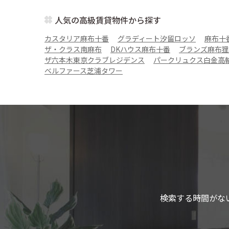
人気の高級賃貸物件から探す
カスタリア麻布十番
グラディート汐留ロッソ
麻布十
ザ・クラス南麻布
DKハウス麻布十番
ブランズ麻布狸
ザ六本木東京クラブレジデンス
パークリュクス白金高
ベルファース芝浦タワー
検索する時間がな