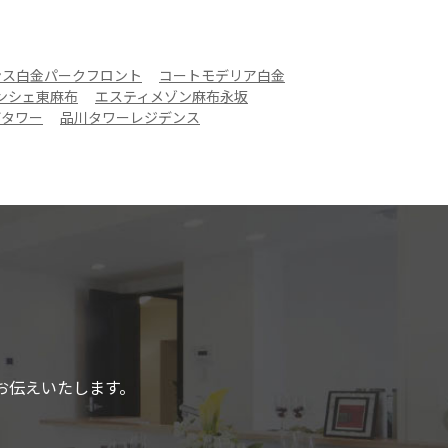
ンス白金パークフロント
コートモデリア白金
ンシェ東麻布
エスティメゾン麻布永坂
ザタワー
品川タワーレジデンス
お伝えいたします。