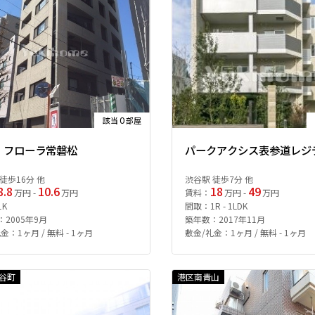
0
該当
部屋
・フローラ常磐松
パークアクシス表参道レジ
徒歩16分 他
渋谷駅 徒歩7分 他
8.8
10.6
18
49
万円 -
万円
賃料：
万円 -
万円
1K
間取：1R - 1LDK
2005年9月
築年数：2017年11月
金：1ヶ月 / 無料 - 1ヶ月
敷金/礼金：1ヶ月 / 無料 - 1ヶ月
谷町
港区南青山