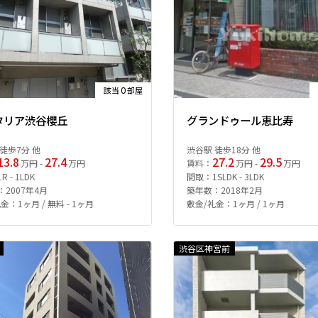
0
該当
部屋
タリア渋谷櫻丘
グランドゥール恵比寿
徒歩7分 他
渋谷駅 徒歩18分 他
13.8
27.4
27.2
29.5
万円 -
万円
賃料：
万円 -
万円
 - 1LDK
間取：1SLDK - 3LDK
2007年4月
築年数：2018年2月
金：1ヶ月 / 無料 - 1ヶ月
敷金/礼金：1ヶ月 / 1ヶ月
渋谷区神宮前