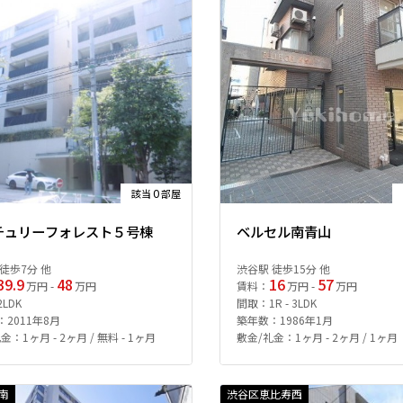
0
該当
部屋
チュリーフォレスト５号棟
ベルセル南青山
徒歩7分 他
渋谷駅 徒歩15分 他
39.9
48
16
57
万円 -
万円
賃料：
万円 -
万円
LDK
間取：1R - 3LDK
2011年8月
築年数：1986年1月
金：1ヶ月 - 2ヶ月 / 無料 - 1ヶ月
敷金/礼金：1ヶ月 - 2ヶ月 / 1ヶ月
南
渋谷区恵比寿西