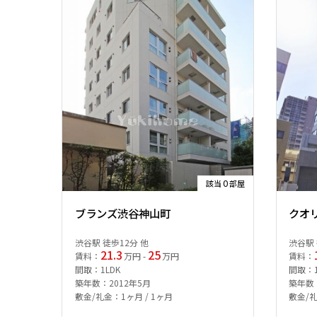
0
該当
部屋
ブランズ渋谷神山町
クオ
渋谷駅 徒歩12分 他
渋谷駅 
21.3
25
賃料：
万円 -
万円
賃料：
間取：1LDK
間取：1R
築年数：2012年5月
築年数：
敷金/礼金：1ヶ月 / 1ヶ月
敷金/礼