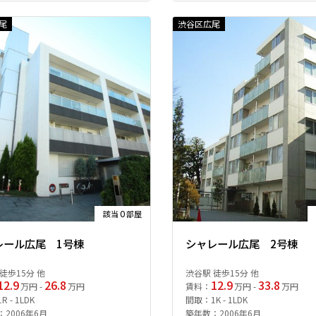
尾
渋谷区広尾
0
該当
部屋
レール広尾 1号棟
シャレール広尾 2号棟
徒歩15分 他
渋谷駅 徒歩15分 他
12.9
26.8
12.9
33.8
万円 -
万円
賃料：
万円 -
万円
 - 1LDK
間取：1K - 1LDK
2006年6月
築年数：2006年6月