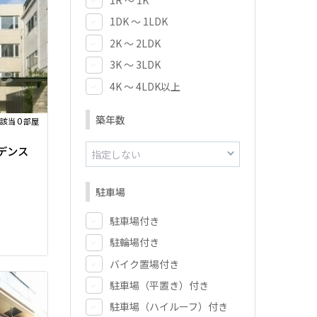
1DK ～ 1LDK
2K ～ 2LDK
3K ～ 3LDK
4K ～ 4LDK以上
築年数
0
該当
部屋
デンス
駐車場
駐車場付き
駐輪場付き
バイク置場付き
駐車場（平置き）付き
駐車場（ハイルーフ）付き