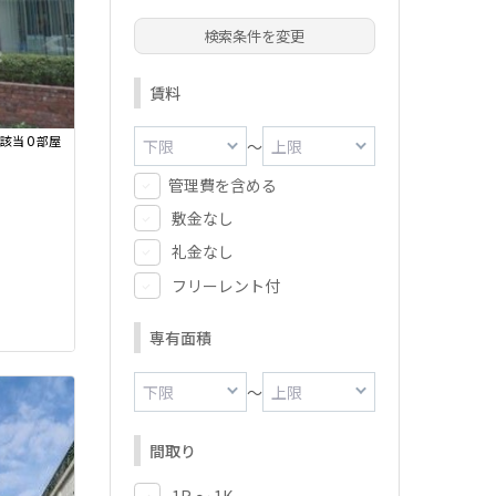
検索条件を変更
賃料
0
該当
部屋
～
管理費を含める
敷金なし
礼金なし
フリーレント付
専有面積
～
間取り
1R ～ 1K