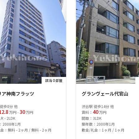
0
該当
部屋
リア神南フラッツ
グランヴェール代官山
徒歩8分 他
渋谷駅 徒歩14分 他
12.8
30
40
万円 -
万円
賃料：
万円
 - 2LDK
間取：3LDK
2008年1月
築年数：2000年1月
金：無料 - 2ヶ月 / 無料 - 2ヶ月
敷金/礼金：1ヶ月 / 1ヶ月