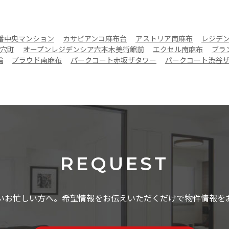
番中央マンション
カサビアンコ麻布台
アストリア南麻布
レジデ
穴町
オープンレジデンシア六本木美術館前
エクセル南麻布
ブラ
輪
プラウド南麻布
パークコート赤坂ザタワー
パークコート渋谷
REQUEST
いお忙しい方へ。希望情報をお伝えいただくだけで物件情報を