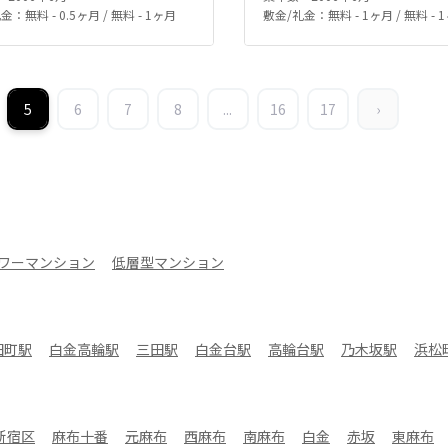
金：無料 - 0.5ヶ月 / 無料 - 1ヶ月
敷金/礼金：無料 - 1ヶ月 / 無料 - 
5
6
7
8
...
16
17
›
ワーマンション
低層型マンション
田町駅
白金高輪駅
三田駅
白金台駅
高輪台駅
乃木坂駅
浜松
新宿区
麻布十番
元麻布
西麻布
南麻布
白金
赤坂
東麻布