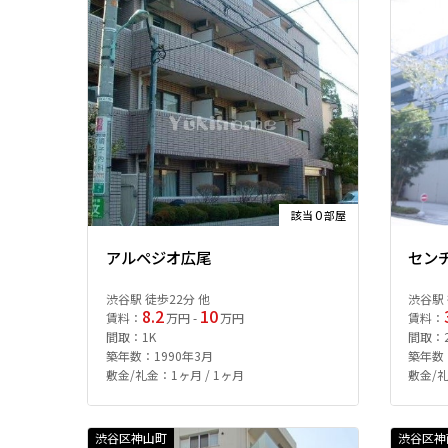
0
該当
部屋
アルペジオ広尾
セン
渋谷駅 徒歩22分 他
渋谷駅 
8.2
10
賃料：
万円 -
万円
賃料：
間取：1K
間取：2
築年数：1990年3月
築年数：
敷金/礼金：1ヶ月 / 1ヶ月
敷金/礼
渋谷区神山町
渋谷区神