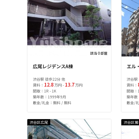
0
該当
部屋
広尾レジデンスA棟
エル
渋谷駅 徒歩22分 他
渋谷駅 
12.8
13.7
賃料：
万円 -
万円
賃料：
間取：1R - 1K
間取：
築年数：1999年9月
築年数：
敷金/礼金：無料 / 無料
敷金/礼
渋谷区広尾
渋谷区鶯