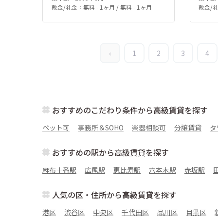
敷金/礼金：無料 - 1ヶ月 / 無料 - 1ヶ月
敷金/礼
‹
1
2
3
4
おすすめのこだわり条件から高級賃貸を探す
ペット可
事務所＆SOHO
楽器相談可
分譲賃貸
タ
おすすめの駅から高級賃貸を探す
麻布十番駅
広尾駅
恵比寿駅
六本木駅
赤坂駅
人気の区・住所から高級賃貸を探す
港区
渋谷区
中央区
千代田区
品川区
目黒区