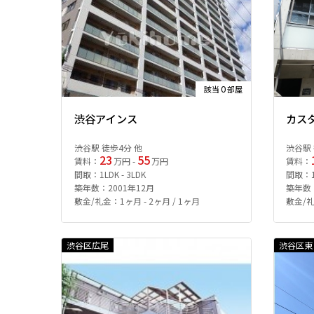
0
該当
部屋
渋谷アインス
カス
渋谷駅 徒歩4分 他
渋谷駅 
23
55
賃料：
万円 -
万円
賃料：
間取：1LDK - 3LDK
間取：1R
築年数：2001年12月
築年数：
敷金/礼金：1ヶ月 - 2ヶ月 / 1ヶ月
敷金/礼
渋谷区広尾
渋谷区東