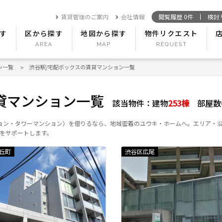
賃貸管理のご案内
会社情報
閲覧履歴
0
件
検討
す
区から探す
地図から探す
物件リクエスト
ン一覧
渋谷駅/宅配ボックスの賃貸マンション一覧
貸マンション一覧
該当物件：
建物
253
棟
部屋数
ョン・タワーマンション）を借りるなら、地域密着のユウキ・ホームへ。エリア・
をサポートします。
丘町
渋谷区広尾