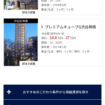
間取：1K - 1DK
築年数：1998年8月
敷金/礼金：1ヶ月 / 1ヶ月
0
該当
部屋
渋谷区神南
プレミアムキューブG渋谷神南
渋谷駅 徒歩6分 他
10.8
27
賃料：
万円 -
万円
間取：1K - 2LDK
築年数：2015年1月
敷金/礼金：無料 - 1ヶ月 / 無料 - 2ヶ月
0
該当
部屋
おすすめのこだわり条件から高級賃貸を探す