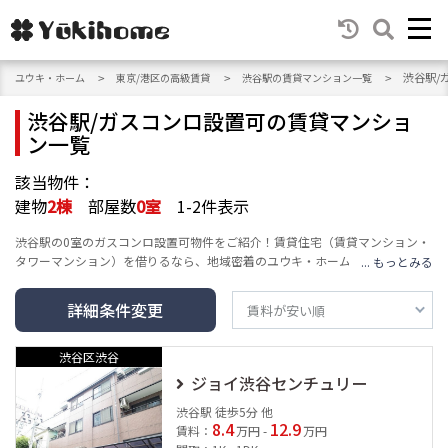
渋谷駅/
ユウキ・ホーム
東京/港区の高級賃貸
渋谷駅の賃貸マンション一覧
渋谷駅/ガスコンロ設置可の賃貸マンショ
ン一覧
該当物件：
建物
2
棟
部屋数
0
室
1-2件表示
渋谷駅の0室のガスコンロ設置可物件をご紹介！賃貸住宅（賃貸マンション・
タワーマンション）を借りるなら、地域密着のユウキ・ホームへ。エリア・
沿線・建物の種類・人気テーマ・条件など豊富な検索機能で、高級賃貸マン
ション情報をお届けし、あなたの賃貸情報探し・お家探しをサポートしま
詳細条件変更
す。
渋谷区渋谷
ジョイ渋谷センチュリー
渋谷駅 徒歩5分 他
8.4
12.9
賃料：
万円 -
万円