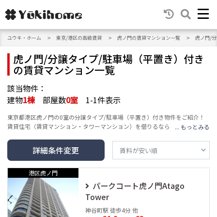
ユウキ・ホーム
東京/港区の高級賃貸
虎ノ門の賃貸マンション一覧
虎ノ門/
虎ノ門/分譲タイプ/駐車場（平置き）付き
の賃貸マンション一覧
該当物件：
建物
1
棟
部屋数
0
室
1-1件表示
東京都港区虎ノ門の0室の分譲タイプ/駐車場（平置き）付き物件をご紹介！
賃貸住宅（賃貸マンション・タワーマンション）を借りるなら、地域密着の
ユウキ・ホームへ。エリア・沿線・建物の種類・人気テーマ・条件など豊富
な検索機能で、高級賃貸マンション情報をお届けし、あなたの賃貸情報探
詳細条件変更
し・お家探しをサポートします。
港区虎ノ門
パークコート虎ノ門Atago
Tower
神谷町駅 徒歩4分 他