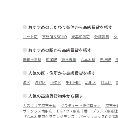
おすすめのこだわり条件から高級賃貸を探す
ペット可
事務所＆SOHO
楽器相談可
分譲賃貸
タ
おすすめの駅から高級賃貸を探す
麻布十番駅
広尾駅
恵比寿駅
六本木駅
赤坂駅
人気の区・住所から高級賃貸を探す
港区
渋谷区
中央区
千代田区
品川区
目黒区
人気の高級賃貸物件から探す
カスタリア麻布十番
グラディート汐留ロッソ
麻布十
ザ・クラス南麻布
DKハウス麻布十番
ブランズ麻布狸
ザ六本木東京クラブレジデンス
パークリュクス白金高