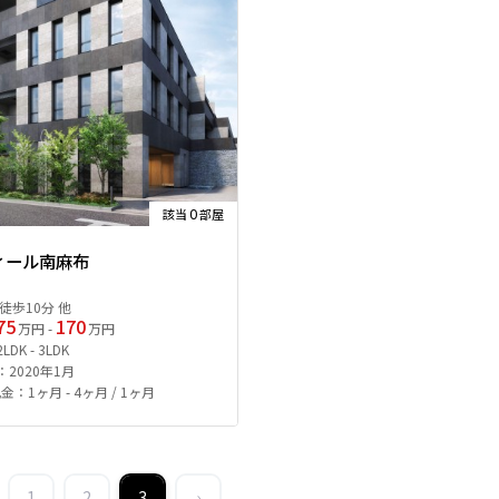
0
該当
部屋
ィール南麻布
徒歩10分 他
75
170
万円 -
万円
DK - 3LDK
2020年1月
金：1ヶ月 - 4ヶ月 / 1ヶ月
1
2
3
›