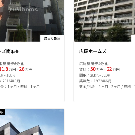
0
該当
部屋
ーズ南麻布
広尾ホームズ
番駅 徒歩6分 他
広尾駅 徒歩4分 他
11.8
26
50
62
万円 -
万円
賃料：
万円 -
万円
 - 1LDK
間取：2LDK - 3LDK
2016年9月
築年数：1972年6月
金：1ヶ月 / 無料 - 1ヶ月
敷金/礼金：1ヶ月 - 2ヶ月 / 無料 -
布