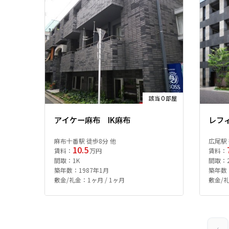
0
該当
部屋
アイケー麻布 IK麻布
レフ
麻布十番駅 徒歩8分 他
広尾駅 
10.5
賃料：
万円
賃料：
間取：1K
間取：2L
築年数：1987年1月
築年数：
敷金/礼金：1ヶ月 / 1ヶ月
敷金/礼
‹