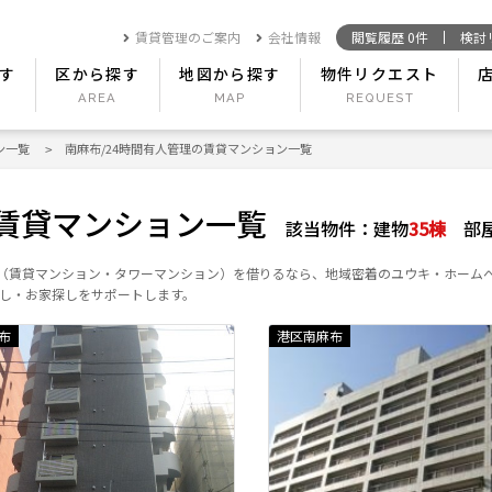
賃貸管理のご案内
会社情報
閲覧履歴
0
件
検討
す
区から探す
地図から探す
物件リクエスト
ン一覧
南麻布/24時間有人管理の賃貸マンション一覧
の賃貸マンション一覧
該当物件：
建物
35
棟
部
宅（賃貸マンション・タワーマンション）を借りるなら、地域密着のユウキ・ホーム
し・お家探しをサポートします。
布
港区南麻布