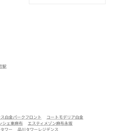
町駅
ンス白金パークフロント
コートモデリア白金
ンシェ東麻布
エスティメゾン麻布永坂
ザタワー
品川タワーレジデンス