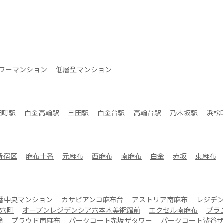
ワーマンション
低層型マンション
田町駅
白金高輪駅
三田駅
白金台駅
高輪台駅
乃木坂駅
浜松
新宿区
麻布十番
元麻布
西麻布
南麻布
白金
赤坂
東麻布
番中央マンション
カサビアンコ麻布台
アストリア南麻布
レジデ
穴町
オープンレジデンシア六本木美術館前
エクセル南麻布
ブラ
輪
プラウド南麻布
パークコート赤坂ザタワー
パークコート渋谷