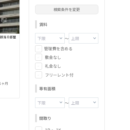
検索条件を変更
賃料
0
該当
部屋
～
管理費を含める
敷金なし
礼金なし
フリーレント付
 1ヶ月
専有面積
～
間取り
1R ～ 1K