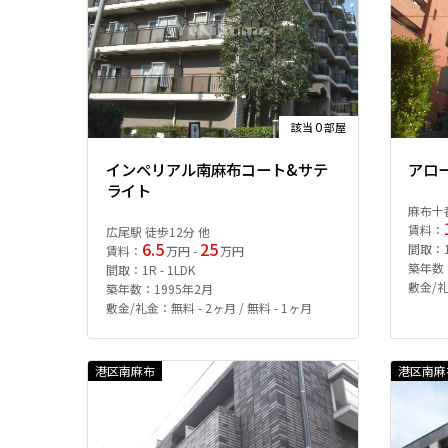
0
該当
部屋
インペリアル南麻布コート&サテ
アロ
ライト
麻布十
賃料：
広尾駅 徒歩12分 他
6.5
25
間取：1R
賃料：
万円 -
万円
築年数：
間取：1R - 1LDK
敷金/礼
築年数：1995年2月
敷金/礼金：無料 - 2ヶ月 / 無料 - 1ヶ月
港区南麻布
港区南麻