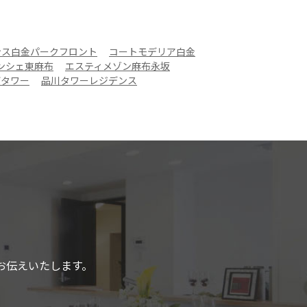
ンス白金パークフロント
コートモデリア白金
ンシェ東麻布
エスティメゾン麻布永坂
ザタワー
品川タワーレジデンス
お伝えいたします。