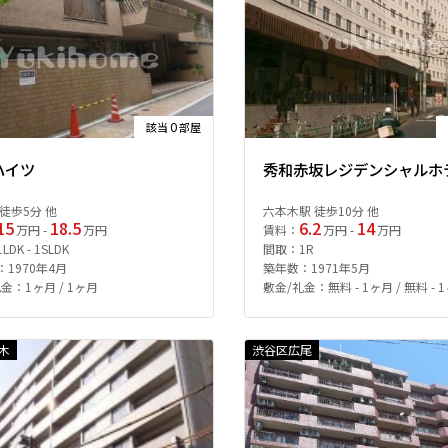
0
該当
部屋
ハイツ
秀和赤坂レジデンシャルホ
徒歩5分 他
六本木駅 徒歩10分 他
15
18.5
6.2
14
万円 -
万円
賃料：
万円 -
万円
DK - 1SLDK
間取：1R
1970年4月
築年数：1971年5月
金：1ヶ月 / 1ヶ月
敷金/礼金：無料 - 1ヶ月 / 無料 - 
木
渋谷区広尾