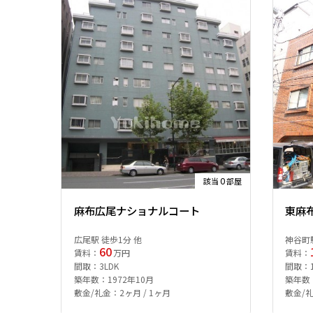
0
該当
部屋
麻布広尾ナショナルコート
東麻
広尾駅 徒歩1分 他
神谷町駅
60
賃料：
万円
賃料：
間取：3LDK
間取：1L
築年数：1972年10月
築年数：
敷金/礼金：2ヶ月 / 1ヶ月
敷金/礼