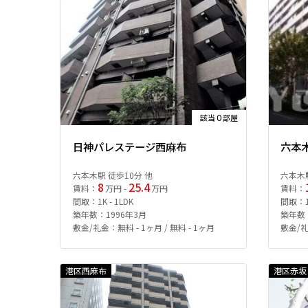
0
該当
部屋
日神パレステージ西麻布
六本
六本木駅 徒歩10分 他
六本木駅
8
25.4
賃料：
万円 -
万円
賃料：
間取：1K - 1LDK
間取：1L
築年数：1996年3月
築年数：
敷金/礼金：無料 - 1ヶ月 / 無料 - 1ヶ月
敷金/礼
港区西麻布
港区赤坂