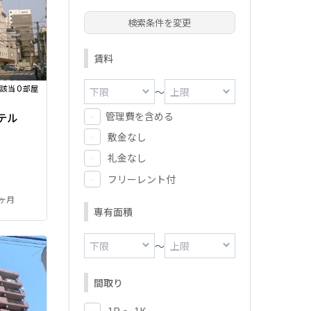
検索条件を変更
賃料
0
該当
部屋
～
管理費を含める
テル
敷金なし
礼金なし
フリーレント付
1ヶ月
専有面積
～
間取り
1R ～ 1K