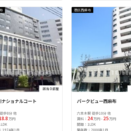
布
港区西麻布
0
該当
部屋
川ナショナルコート
パークビュー西麻布
徒歩8分 他
六本木駅 徒歩10分 他
18.8
24
25
万円
賃料：
万円 -
万円
LDK
間取：1LDK
1974年1月
築年数：2000年1月