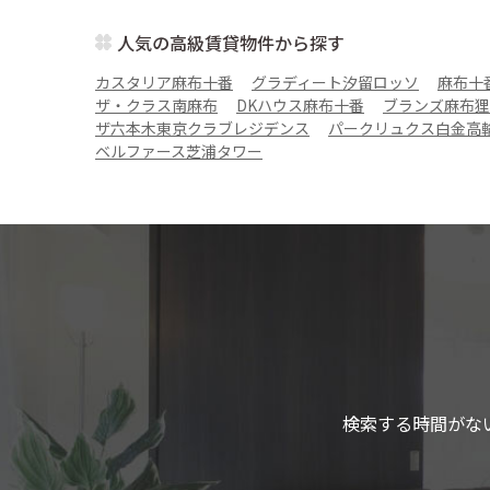
人気の高級賃貸物件から探す
カスタリア麻布十番
グラディート汐留ロッソ
麻布十
ザ・クラス南麻布
DKハウス麻布十番
ブランズ麻布狸
ザ六本木東京クラブレジデンス
パークリュクス白金高
ベルファース芝浦タワー
検索する時間がな