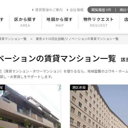
賃貸管理のご案内
会社情報
閲覧履歴
0
件
検討
す
区から探す
地図から探す
物件リクエスト
賃貸マンション一覧
東京メトロ日比谷線/リノベーションの賃貸マンション一覧
ベーションの賃貸マンション一覧
該
宅（賃貸マンション・タワーマンション）を借りるなら、地域密着のユウキ・ホー
探し・お家探しをサポートします。
尾
港区赤坂