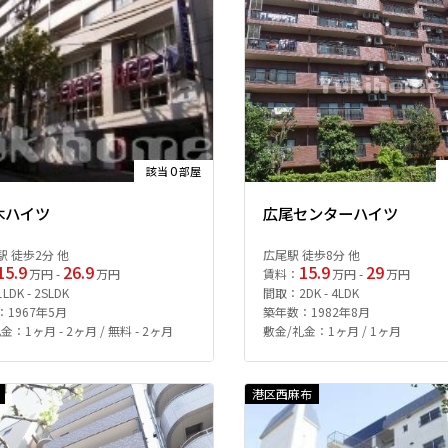
0
該当
部屋
木ハイツ
広尾センターハイツ
 徒歩2分 他
広尾駅 徒歩8分 他
15.9
26.9
15.9
29
万円 -
万円
賃料：
万円 -
万円
DK - 2SLDK
間取：2DK - 4LDK
1967年5月
築年数：1982年8月
金：1ヶ月 - 2ヶ月 / 無料 - 2ヶ月
敷金/礼金：1ヶ月 / 1ヶ月
港区西麻布