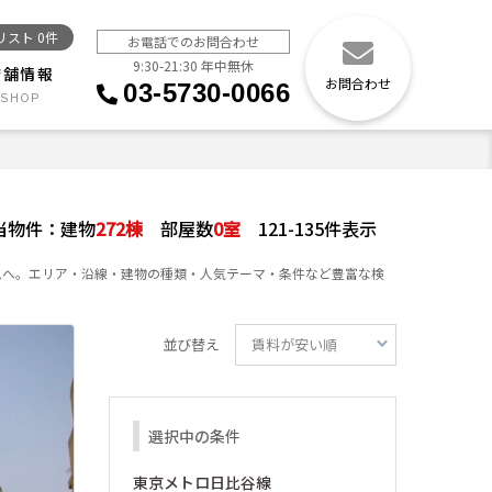
リスト
0
件
お電話でのお問合わせ
9:30-21:30 年中無休
店舗情報
お問合わせ
03-5730-0066
当物件：
建物
272
棟
部屋数
0
室
121-135件表示
ムへ。エリア・沿線・建物の種類・人気テーマ・条件など豊富な検
並び替え
選択中の条件
東京メトロ日比谷線