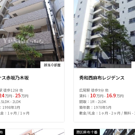
0
該当
部屋
ナス赤坂乃木坂
秀和西麻布レジデンス
 徒歩12分 他
広尾駅 徒歩9分 他
24
25
10
16.9
万円 -
万円
賃料：
万円 -
万円
LDK - 2LDK
間取：1R - 2LDK
1998年3月
築年数：1970年5月
金：1ヶ月 / 1ヶ月
敷金/礼金：1ヶ月 - 2ヶ月 / 無料 -
布
港区麻布十番