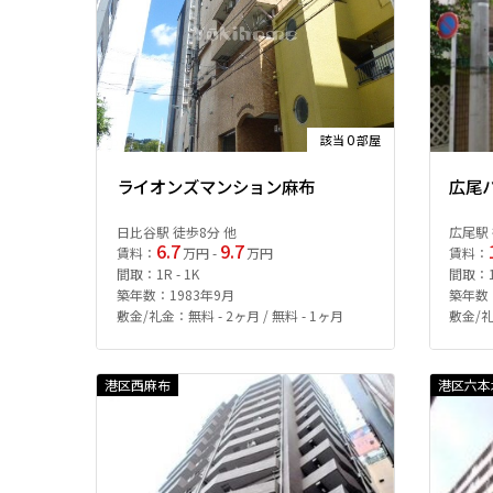
0
該当
部屋
ライオンズマンション麻布
広尾
日比谷駅 徒歩8分 他
広尾駅 
6.7
9.7
賃料：
万円 -
万円
賃料：
間取：1R - 1K
間取：1L
築年数：1983年9月
築年数：
敷金/礼金：無料 - 2ヶ月 / 無料 - 1ヶ月
敷金/礼
港区西麻布
港区六本