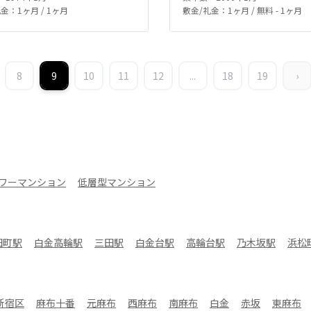
金：1ヶ月 / 1ヶ月
敷金/礼金：1ヶ月 / 無料 - 1ヶ月
8
9
10
11
12
...
18
19
›
ワーマンション
低層型マンション
田町駅
白金高輪駅
三田駅
白金台駅
高輪台駅
乃木坂駅
浜松
新宿区
麻布十番
元麻布
西麻布
南麻布
白金
赤坂
東麻布