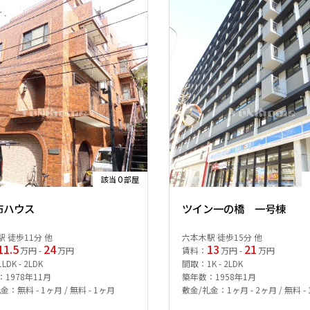
0
該当
部屋
布ハウス
ツイン一の橋 一号棟
 徒歩11分 他
六本木駅 徒歩15分 他
11.5
24
13
21
万円 -
万円
賃料：
万円 -
万円
DK - 2LDK
間取：1K - 2LDK
1978年11月
築年数：1958年1月
金：無料 - 1ヶ月 / 無料 - 1ヶ月
敷金/礼金：1ヶ月 - 2ヶ月 / 無料 -