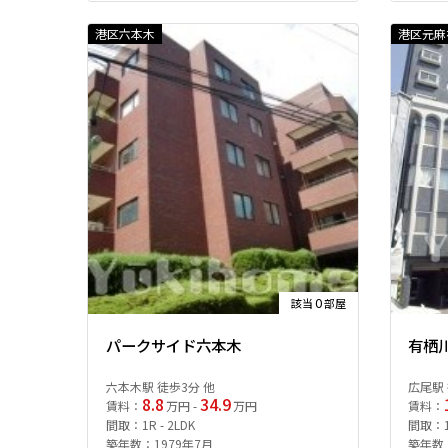
港区六本木
港区元麻
0
該当
部屋
パークサイド六本木
有栖
六本木駅 徒歩3分 他
広尾駅 
8.8
34.9
賃料：
万円 -
万円
賃料：
間取：1R - 2LDK
間取：1
築年数：1979年7月
築年数：