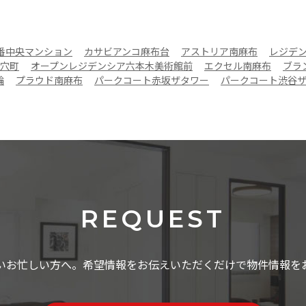
番中央マンション
カサビアンコ麻布台
アストリア南麻布
レジデ
穴町
オープンレジデンシア六本木美術館前
エクセル南麻布
ブラ
輪
プラウド南麻布
パークコート赤坂ザタワー
パークコート渋谷
REQUEST
いお忙しい方へ。希望情報をお伝えいただくだけで物件情報を