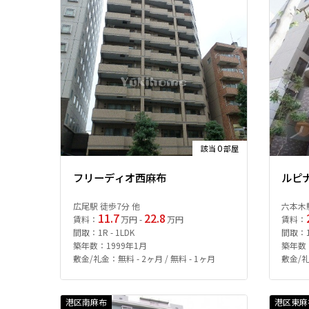
0
該当
部屋
フリーディオ西麻布
ルピ
広尾駅 徒歩7分 他
六本木駅
11.7
22.8
賃料：
万円 -
万円
賃料：
間取：1R - 1LDK
間取：1S
築年数：1999年1月
築年数：
敷金/礼金：無料 - 2ヶ月 / 無料 - 1ヶ月
敷金/礼
港区南麻布
港区東麻