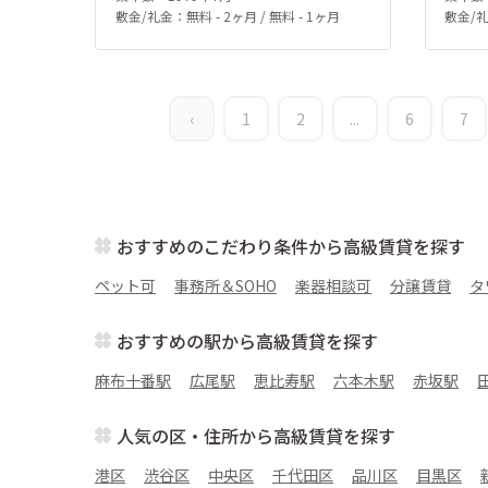
敷金/礼金：無料 - 2ヶ月 / 無料 - 1ヶ月
敷金/礼
‹
1
2
...
6
7
おすすめのこだわり条件から高級賃貸を探す
ペット可
事務所＆SOHO
楽器相談可
分譲賃貸
タ
おすすめの駅から高級賃貸を探す
麻布十番駅
広尾駅
恵比寿駅
六本木駅
赤坂駅
人気の区・住所から高級賃貸を探す
港区
渋谷区
中央区
千代田区
品川区
目黒区